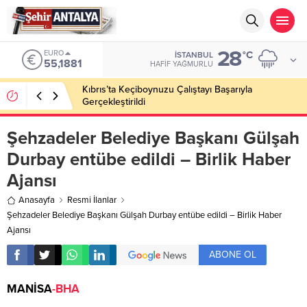
28
EURO
°C
İSTANBUL
55,1881
HAFIF YAĞMURLU
Kıbrıs’ta Keçiboynuzu Çalıştayı Başarıyla
Gerçekleştirildi
Şehzadeler Belediye Başkanı Gülşah
Durbay entübe edildi – Birlik Haber
Ajansı
Anasayfa
Resmi İlanlar
Şehzadeler Belediye Başkanı Gülşah Durbay entübe edildi – Birlik Haber
Ajansı
ABONE OL
MANİSA
-BHA