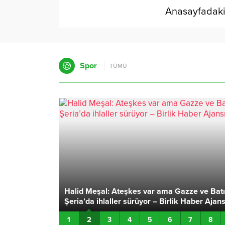
Anasayfadaki 
Spor
TÜMÜ
 tutuklandı –
Halid Meşal: Ateşkes var ama Gazze ve Batı
Şeria’da ihlaller sürüyor – Birlik Haber Ajans
2
1
3
4
5
6
7
8