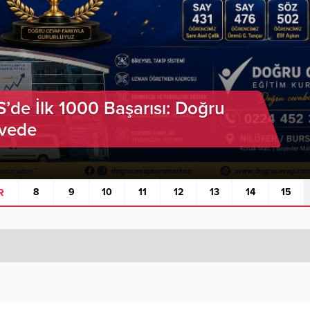
de İlk 1000 Başarısı: Doğru
rvede
R
8
9
10
11
12
13
14
15