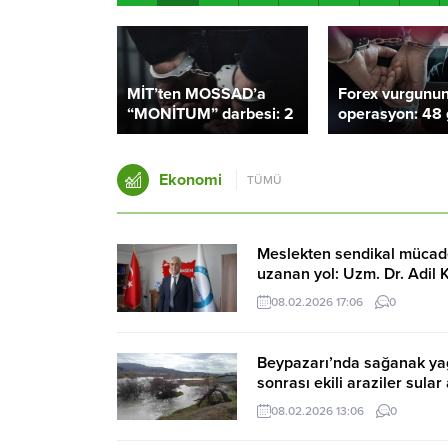
MİT’ten MOSSAD’a
Forex vurgunu
“MONİTUM” darbesi: 2
operasyon: 48 
gözaltı – Birlik Haber
Birlik Haber Aj
Ajansı
Ekonomi
TÜMÜ
Meslekten sendikal mücad
uzanan yol: Uzm. Dr. Adil 
Birlik Haber Ajansı
08.02.2026 17:06
0
Beypazarı’nda sağanak y
sonrası ekili araziler sular
kaldı – Birlik Haber Ajansı
08.02.2026 13:06
0