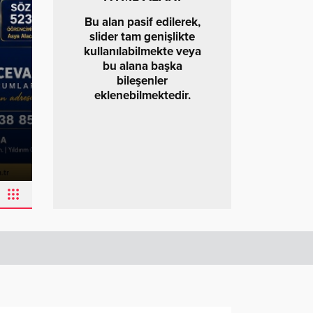
Bu alan pasif edilerek,
slider tam genişlikte
kullanılabilmekte veya
bu alana başka
bileşenler
eklenebilmektedir.
Latif Albayrak’tan Bursa Erzuru
İçin 25 Maddelik Büyük Vizyon
23.07.2026 13:41
0