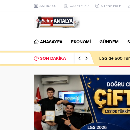
ASTROLOJİ
GAZETELER
SİTENE EKLE
ANASAYFA
EKONOMİ
GÜNDEM
S
SON DAKİKA
LGS’de 500 Tam 