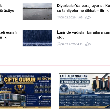
k
Diyarbakır’da baraj uyarısı: Ko
sürücüye
su tahliyelerine dikkat – Birli
Haber
Ajansı
08.02.2026 11:05
0
eli esnafı
İzmir’de yağışlar barajlara ca
rlik
oldu
06.02.2026 14:13
0