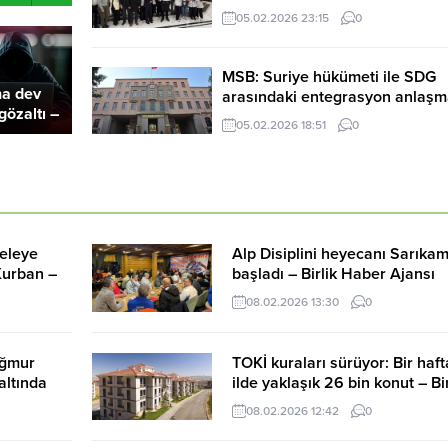
Ajansı
05.02.2026 23:15
0
MSB: Suriye hükümeti ile SDG
na dev
arasındaki entegrasyon anlaşm
gözaltı –
memnuniyetle karşılandı – Birli
05.02.2026 18:51
0
ansı
Haber Ajansı
eleye
Alp Disiplini heyecanı Sarıkam
Kurban –
başladı – Birlik Haber Ajansı
08.02.2026 13:30
0
ağmur
TOKİ kuraları sürüyor: Bir haf
 altında
ilde yaklaşık 26 bin konut – Bir
Haber Ajansı
08.02.2026 12:42
0