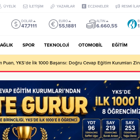
ÜYELİK
İLETİŞİM
YAZARLAR
ECZANELER
RESMİ İLA
DOLAR
EURO
ALTIN
B
47,7111
55,1881
6.660,55
1
AĞLIK
SPOR
TEKNOLOJİ
OTOMOBİL
EĞİTİM
Puan, YKS’de İlk 1000 Başarısı: Doğru Cevap Eğitim Kurumları Zir