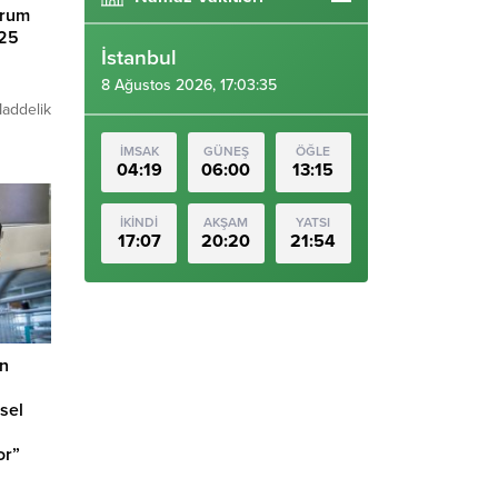
urum
 25
İstanbul
8 Ağustos 2026, 17:03:36
Maddelik
ursa
İMSAK
GÜNEŞ
ÖĞLE
İçin 25
04:19
06:00
13:15
çlü,
temmuz
İKİNDİ
AKŞAM
YATSI
17:07
20:20
21:54
A –
asyonu
an
msel
or”
rsa’da