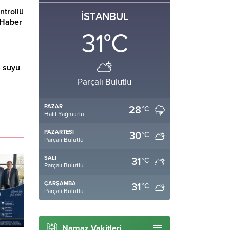
ntrollü
İSTANBUL
k Haber
31
°C
n suyu
Parçalı Bulutlu
PAZAR
28
°C
Hafif Yağmurlu
PAZARTESI
30
°C
Parçalı Bulutlu
SALI
31
°C
Parçalı Bulutlu
ÇARŞAMBA
31
°C
Parçalı Bulutlu
Namaz Vakitleri