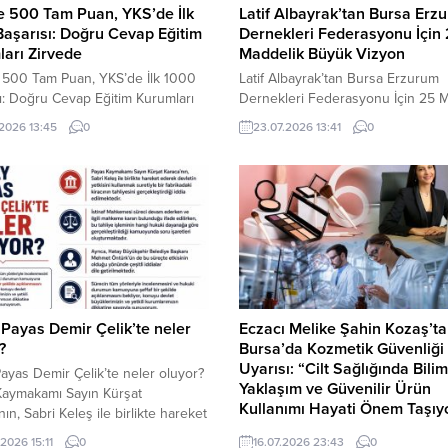
e 500 Tam Puan, YKS’de İlk
Latif Albayrak’tan Bursa Erz
aşarısı: Doğru Cevap Eğitim
Dernekleri Federasyonu İçin
arı Zirvede
Maddelik Büyük Vizyon
 500 Tam Puan, YKS’de İlk 1000
Latif Albayrak’tan Bursa Erzurum
ı: Doğru Cevap Eğitim Kurumları
Dernekleri Federasyonu İçin 25 
 Türkiye’nin İlk Ulusal Kurs
Büyük Vizyon Latif Albayrak’tan B
.2026 13:45
0
23.07.2026 13:41
0
ı Doğru Cevap Eğitim
Erzurum Dernekleri Federasyonu 
rı’ndan Çifte Gurur: LGS’de
Maddelik Büyük Vizyon: “Daha Gü
 Birinciliği, YKS’de İlk 1000’e
Daha Etkin, Daha Kapsayıcı Bir
8 Öğrenci LGS 2026’da 500 Tam
Federasyon İçin Yola Çıktık” 23 
an Aybars Tokur Türkiye Birincisi
2026 Haber Erdal Orhan … BURS
KS 2026’da İlk 1000’de Yer Alan...
Bursa Erzurum Dernekleri Feder
Başkan Adayı Latif Albayrak,...
Payas Demir Çelik’te neler
Eczacı Melike Şahin Kozaş’t
?
Bursa’da Kozmetik Güvenliği
Uyarısı: “Cilt Sağlığında Bili
ayas Demir Çelik’te neler oluyor?
Yaklaşım ve Güvenilir Ürün
Kaymakamı Sayın Kürşat
Kullanımı Hayati Önem Taşıy
ın, Sabri Keleş ile birlikte hareket
devletin yetkisini kullanmak
Eczacı Melike Şahin Kozaş’tan Bu
2026 15:11
0
16.07.2026 23:43
0