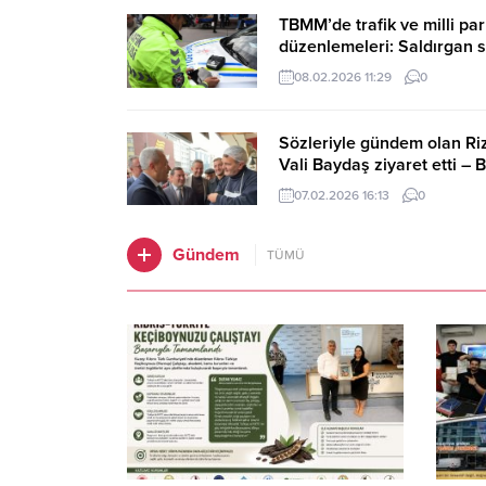
TBMM’de trafik ve milli par
düzenlemeleri: Saldırgan 
180 bin lira ceza – Birlik 
08.02.2026 11:29
0
Ajansı
Sözleriyle gündem olan Riz
Vali Baydaş ziyaret etti – Bi
Haber Ajansı
07.02.2026 16:13
0
Gündem
TÜMÜ