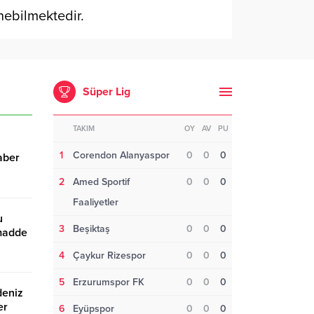
nebilmektedir.
Süper Lig
TAKIM
OY
AV
PU
1
Corendon Alanyaspor
0
0
0
aber
2
Amed Sportif
0
0
0
Faaliyetler
u
3
Beşiktaş
0
0
0
 madde
sı
4
Çaykur Rizespor
0
0
0
İstanbul-Sofya treninde dijital dönem başladı – Birlik
D
Haber Ajansı
B
5
Erzurumspor FK
0
0
0
deniz
er
6
Eyüpspor
0
0
0