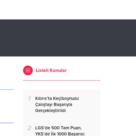
venilir
or”
dya
süz
lt
ri de
keleri,
Listeli Konular
1
Kıbrıs’ta Keçiboynuzu
Çalıştayı Başarıyla
Gerçekleştirildi
2
LGS’de 500 Tam Puan,
YKS’de İlk 1000 Başarısı: