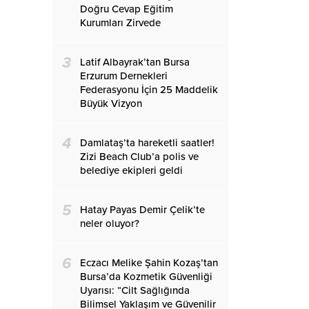
Doğru Cevap Eğitim
Kurumları Zirvede
3
Latif Albayrak’tan Bursa
Erzurum Dernekleri
Federasyonu İçin 25 Maddelik
Büyük Vizyon
4
Damlataş’ta hareketli saatler!
Zizi Beach Club’a polis ve
belediye ekipleri geldi
5
Hatay Payas Demir Çelik’te
neler oluyor?
6
Eczacı Melike Şahin Kozaş’tan
Bursa’da Kozmetik Güvenliği
Uyarısı: “Cilt Sağlığında
Bilimsel Yaklaşım ve Güvenilir