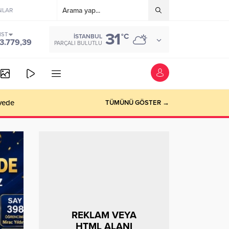
NLAR
31
IST
°C
İSTANBUL
3.779,39
PARÇALI BULUTLU
vede
TÜMÜNÜ GÖSTER →
REKLAM VEYA
HTML ALANI