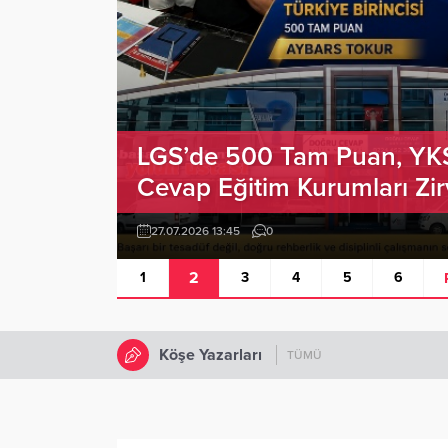
LGS’de 500 Tam Puan, YKS’
Cevap Eğitim Kurumları Zi
27.07.2026 13:45
0
2
1
3
4
5
6
Köşe Yazarları
TÜMÜ