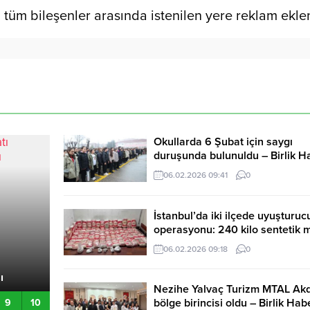
tüm bileşenler arasında istenilen yere reklam ekle
Okullarda 6 Şubat için saygı
duruşunda bulunuldu – Birlik H
Ajansı
06.02.2026 09:41
0
İstanbul’da iki ilçede uyuşturuc
operasyonu: 240 kilo sentetik
ele geçirildi – Birlik Haber Ajan
06.02.2026 09:18
0
Maduro çıkışıyla gündem olan esnafı Vali Baydaş
ı
ziyaret etti – Birlik Haber Ajansı
Nezihe Yalvaç Turizm MTAL Ak
bölge birincisi oldu – Birlik Hab
9
10