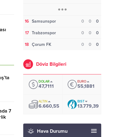
16
Samsunspor
0
0
0
ası
17
Trabzonspor
0
0
0
k
18
Çorum FK
0
0
0
Döviz Bilgileri
ış’ta
DOLAR
EURO
47,7111
55,1881
ALTIN
BIST
6.660,55
13.779,39
tada 7
lik
Hava Durumu