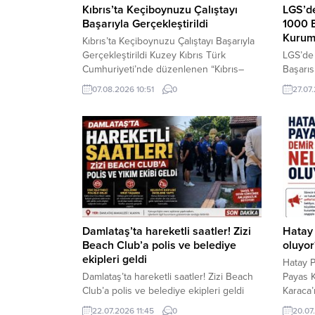
Kıbrıs’ta Keçiboynuzu Çalıştayı
LGS’d
Başarıyla Gerçekleştirildi
1000 B
Kuruml
Kıbrıs’ta Keçiboynuzu Çalıştayı Başarıyla
Gerçekleştirildi Kuzey Kıbrıs Türk
LGS’de
Cumhuriyeti’nde düzenlenen “Kıbrıs–
Başarıs
Türkiye Keçiboynuzu (Harnup) Çalıştayı”,
Zirvede
07.08.2026 10:51
0
27.07
akademi, kamu kurumları ve üretici
Markas
birliklerini aynı çatı altında buluşturarak
Kurumla
büyük bir başarıyla tamamlandı. Yakın
Türkiye
Doğu Üniversitesi ev sahipliğinde
Giren 
gerçekleştirilen çalıştayda, Türkiye ile
Puan Al
KKTC arasında keçiboynuzu sektörünün
Oldu; Y
geleceğine yön verecek önemli başlıklar
ele alındı. Üretimden sanayiye,...
Damlataş’ta hareketli saatler! Zizi
Hatay 
Beach Club’a polis ve belediye
oluyor
ekipleri geldi
Hatay P
Damlataş’ta hareketli saatler! Zizi Beach
Payas 
Club’a polis ve belediye ekipleri geldi
Karaca’n
ALANYA – Alanya’nın Damlataş
ederek 
22.07.2026 11:45
0
20.07.