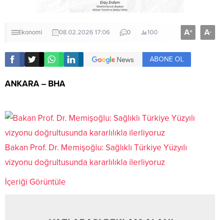
A
A
+
-
Ekonomi
08.02.2026 17:06
0
100
ABONE OL
ANKARA – BHA
Bakan Prof. Dr. Memişoğlu: Sağlıklı Türkiye Yüzyılı
vizyonu doğrultusunda kararlılıkla ilerliyoruz
İçeriği Görüntüle