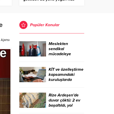
hava saldırısı altında – Birlik
Haber Ajansı
e
Popüler Konular
 Ajansı
Meslekten
sendikal
mücadeleye
uzanan yol: Uzm.
Dr. Adil Kurban –
Birlik Haber Ajansı
KİT ve özelleştirme
kapsamındaki
kuruluşlarda
istihdam 96 bini
aştı – Birlik Haber
Ajansı
Rize Ardeşen’de
duvar çöktü: 2 ev
boşaltıldı, yol
kapalı – Birlik