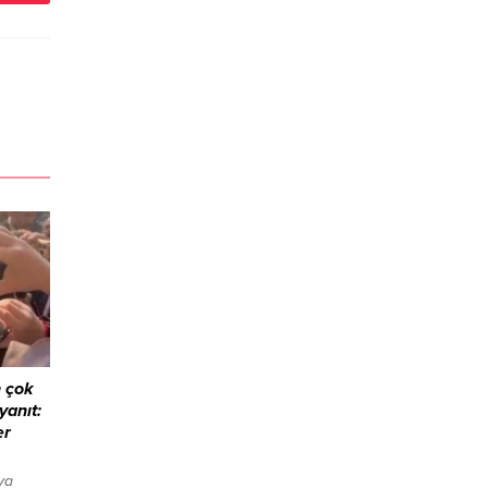
 çok
yanıt:
er
ya