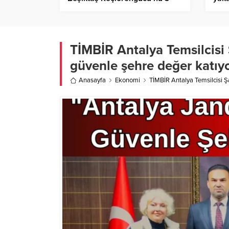
golle geçti – Birlik Haber Ajansı
TİMBİR Antalya Temsilcisi 
güvenle şehre değer katıyo
Anasayfa
Ekonomi
TİMBİR Antalya Temsilcisi Şa