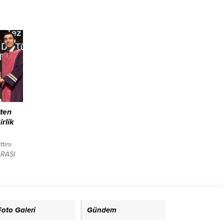
las
arak
arı
ncesi
ği öne
n’dan
’ten
irlik
tını
ARASI
25-
 Açılış
Kültür
ene
doğan,
Foto Galeri
Gündem