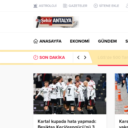
ASTROLOJİ
GAZETELER
SİTENE EKLE
ANASAYFA
EKONOMİ
GÜNDEM
S
SON DAKİKA
LGS’de 500 Tam 
Kartal kupada hata yapmadı:
Kars
Beşiktaş Keçiörengücü’nü 3
yaka