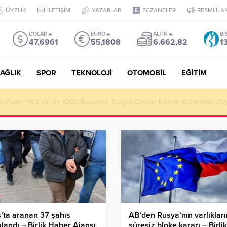
ÜYELİK
İLETİŞİM
YAZARLAR
ECZANELER
RESMİ İLA
DOLAR
EURO
ALTIN
BI
47,6961
55,1808
6.662,82
1
AĞLIK
SPOR
TEKNOLOJİ
OTOMOBİL
EĞİTİM
Puan, YKS’de İlk 1000 Başarısı: Doğru Cevap Eğitim Kurumları Zir
’ta aranan 37 şahıs
AB’den Rusya’nın varlıklar
landı – Birlik Haber Ajansı
süresiz bloke kararı – Birlik