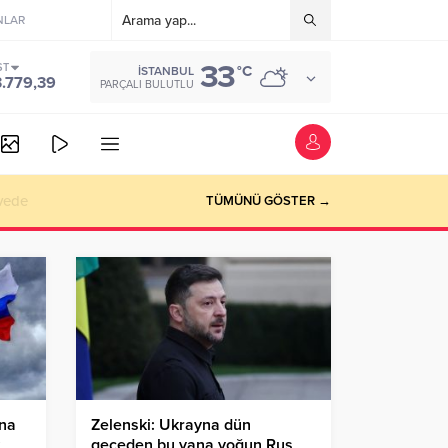
NLAR
33
ST
°C
İSTANBUL
3.779,39
PARÇALI BULUTLU
vede
TÜMÜNÜ GÖSTER →
ına
Zelenski: Ukrayna dün
geceden bu yana yoğun Rus