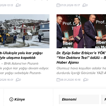
üle YAZI ARASI REKLAM ALANI
düzenlediği 2 saat 20 dakikalık
.2026 13:13
0
07.01.2026 15:17
0
-BHA Apple bünyesinde
operasyonla Devlet Başkanı Nico
” kod adıyla yürütülen proje
Maduro ve eşi Cilia Flores’i kaçır
nda Siri, Google’ın Gemini
New York’a götürdü. Olayın yankıl
sı üzerine inşa edilen özel bir
sürerken Maduro’ya operasyon ö
yapay zeka modeliyle
Türkiye’ye gitmesinin teklif edildi
irilecek. Bu sayede Siri, yalnızca
sürülmüştü. Konuyla ilgili gözlerin
 komutları yerine getiren bir
çevrildiği Cumhurbaşkanı Erdoğa
ı olmaktan çıkarak,...
dikkat çeken bir açıklama geldi.
Meteoroloji’den 36 il için...
ı-Ulukışla yolu kar yağışı
Dr. Eyüp Sabır Erbiçer’e YÖK
yle ulaşıma kapatıldı
“Yılın Doktora Tezi” ödülü – B
Haber Ajansı
– BHA Adana’nın Pozantı
de yoğun kar yağışı devam ediyor.
Olumsuz hava koşulları adalar hat
ar yağışı sebebiyle Pozantı-
durdurdu İçeriği Görüntüle YAZI 
a karayolu trafiğe kapatıldı. Trafik
REKLAM ALANI ANKARA-BHA 20
.2026 16:01
0
08.01.2026 10:16
0
i ulaşımı Pozantı ilçesinden Niğde-
2026 Yükseköğretim Akademik Yılı
 Otoyoluna yönlendirmeye
Töreni, Beştepe Millet Kongre ve 
ı. YAZI ARASI REKLAM ALANI
Merkezi’nde gerçekleştirildi. Tör
Cumhurbaşkanı Recep Tayyip Er
Künye
Ekonomi
YÖK Başkanı Prof. Dr. Erol Özvar,