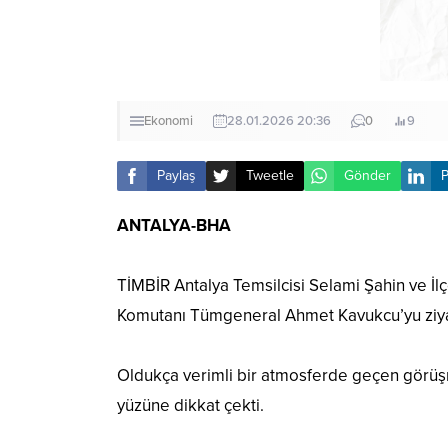
Ekonomi
28.01.2026 20:36
0
9
Paylaş
Tweetle
Gönder
P
ANTALYA-BHA
TİMBİR Antalya Temsilcisi Selami Şahin ve İlç
Komutanı Tümgeneral Ahmet Kavukcu’yu ziyar
Oldukça verimli bir atmosferde geçen görüş
yüzüne dikkat çekti.