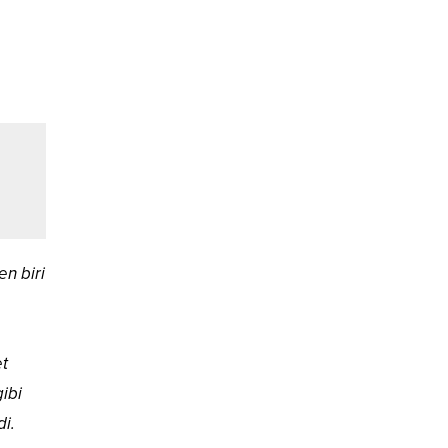
en biri
et
ibi
i.