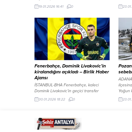
Tüpraş Stadyumu’nda saat 20.00’de
Görünt
19.01.2026 16:41
0
23.01
başlayacak. Karşılaşmayı hakem Ozan
ANKARA
Ergün yönetecek. Bahis
“Campos
soruşturmasında karar çıktı: PFDK’dan
kapsamı
146 antrenöre cezaYAZI ARASI REKLAM
altyapı
ALANI İçeriği Görüntüle Beşiktaş çıkış
Apple 
arıyor Süper Lig’in ilk yarısında oynadığı
güçlend
17 maçta 8 galibiyet, 5 beraberlik ve 4
verilen
mağlubiyet alan Beşiktaş, topladığı...
yardımc
Fenerbahçe, Dominik Livakovic’in
Pozant
kiralandığını açıkladı – Birlik Haber
sebebi
Ajansı
ADANA 
İSTANBUL-BHA Fenerbahçe, kaleci
ilçesin
Dominik Livakovic’in geçici transfer
Yoğun k
sürecine ilişkin resmi bir açıklama yaptı.
Ulukışl
30.01.2026 18:22
0
23.01
Kulüpten yapılan bilgilendirmede,
ekipler
oyuncunun mevcut kiralık
Ankara
sözleşmesinde değişikliğe gidildiği
başlad
belirtildi. Girona ile sözleşme feshedildi
Açıklamada, İspanya’nın Girona