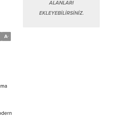
ALANLARI
EKLEYEBİLİRSİNİZ.
A
-
arma
modern