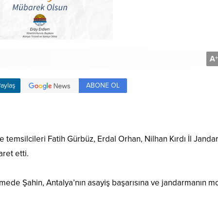
A
+
ABONE OL
aylaş
e temsilcileri Fatih Gürbüz, Erdal Orhan, Nilhan Kırdı İl Jand
et etti.
mede Şahin, Antalya’nın asayiş başarısına ve jandarmanın 