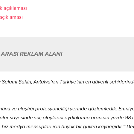
 açıklaması
 ARASI REKLAM ALANI
elami Şahin, Antalya’nın Türkiye’nin en güvenli şehirlerind
ünü ve ulaştığı profesyonelliği yerinde gözlemledik. Emniy
malar sayesinde suç olaylarını aydınlatma oranının yüzde 98 g
e biz medya mensupları için büyük bir güven kaynağıdır.
”
Ded