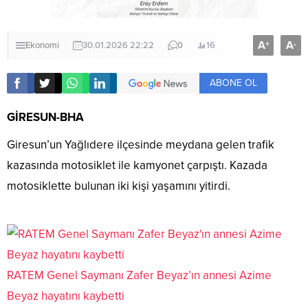
A
A
+
-
Ekonomi
30.01.2026 22:22
0
16
ABONE OL
GİRESUN-BHA
Giresun’un Yağlıdere ilçesinde meydana gelen trafik
kazasında motosiklet ile kamyonet çarpıştı. Kazada
motosiklette bulunan iki kişi yaşamını yitirdi.
RATEM Genel Saymanı Zafer Beyaz’ın annesi Azime
Beyaz hayatını kaybetti