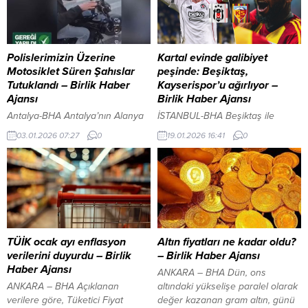
Polislerimizin Üzerine
Kartal evinde galibiyet
Motosiklet Süren Şahıslar
peşinde: Beşiktaş,
Tutuklandı – Birlik Haber
Kayserispor’u ağırlıyor –
Ajansı
Birlik Haber Ajansı
Antalya-BHA Antalya’nın Alanya
İSTANBUL-BHA Beşiktaş ile
ilçesinde yol uygulaması
Zecorner Kayserispor arasındaki
03.01.2026 07:27
0
19.01.2026 16:41
0
sırasında, görevli polislerimizin
mücadele, Tüpraş Stadyumu’nda
üzerine motosiklet sürüp,
saat 20.00’de başlayacak.
akrobatik hareketler yapan M.A.,
Karşılaşmayı hakem Ozan Ergün
D.U., Y.A. ve A.A.S. isimli
yönetecek. Bahis
motosiklet sürücüleri
soruşturmasında karar çıktı:
Jandarmamız tarafından
PFDK’dan 146 antrenöre
yakalandı. Gereği Yapıldı. M.A. ve
cezaYAZI ARASI REKLAM ALANI
D.U. isimli şahıslar çıkarıldıkları
İçeriği Görüntüle Beşiktaş çıkış
TÜİK ocak ayı enflasyon
Altın fiyatları ne kadar oldu?
mahkemece TUTUKLANDI. Bu tür
arıyor Süper Lig’in ilk yarısında
verilerini duyurdu – Birlik
– Birlik Haber Ajansı
davranışlara “DUR” diyerek Trafik
oynadığı 17 maçta 8 galibiyet, 5
Haber Ajansı
ANKARA – BHA Dün, ons
Kültürünü Hep Birlikte
beraberlik ve 4 mağlubiyet alan
ANKARA – BHA Açıklanan
altındaki yükselişe paralel olarak
Oluşturmalıyız! YENİ TRAFİK
Beşiktaş, topladığı...
verilere göre, Tüketici Fiyat
değer kazanan gram altın, günü