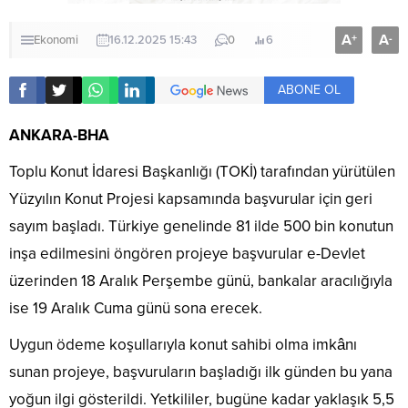
A
A
+
-
Ekonomi
16.12.2025 15:43
0
6
ABONE OL
ANKARA-BHA
Toplu Konut İdaresi Başkanlığı (TOKİ) tarafından yürütülen
Yüzyılın Konut Projesi kapsamında başvurular için geri
sayım başladı. Türkiye genelinde 81 ilde 500 bin konutun
inşa edilmesini öngören projeye başvurular e-Devlet
üzerinden 18 Aralık Perşembe günü, bankalar aracılığıyla
ise 19 Aralık Cuma günü sona erecek.
Uygun ödeme koşullarıyla konut sahibi olma imkânı
sunan projeye, başvuruların başladığı ilk günden bu yana
yoğun ilgi gösterildi. Yetkililer, bugüne kadar yaklaşık 5,5