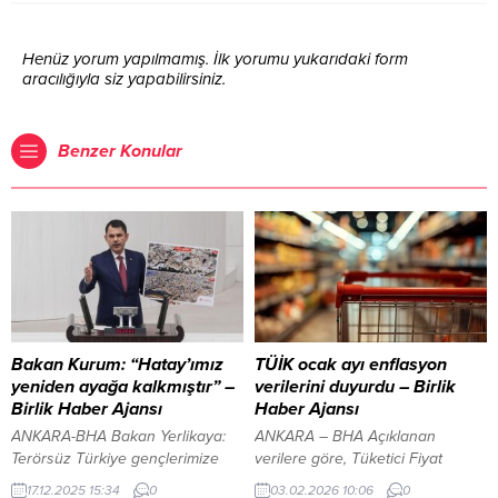
Henüz yorum yapılmamış. İlk yorumu yukarıdaki form
aracılığıyla siz yapabilirsiniz.
Benzer Konular
Bakan Kurum: “Hatay’ımız
TÜİK ocak ayı enflasyon
yeniden ayağa kalkmıştır” –
verilerini duyurdu – Birlik
Birlik Haber Ajansı
Haber Ajansı
ANKARA-BHA Bakan Yerlikaya:
ANKARA – BHA Açıklanan
Terörsüz Türkiye gençlerimize
verilere göre, Tüketici Fiyat
bırakacağımız en büyük mirastır
Endeksi (TÜFE) ocak ayında bir
17.12.2025 15:34
0
03.02.2026 10:06
0