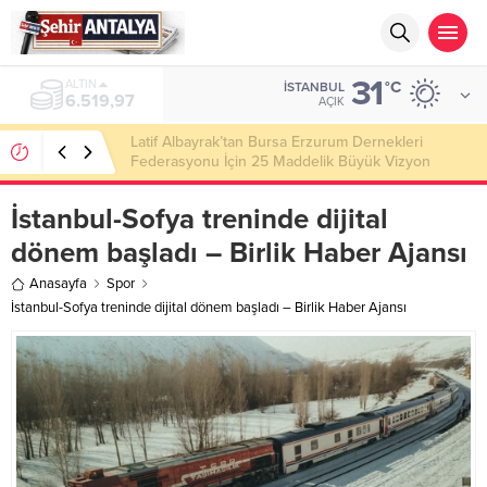
31
ALTIN
°C
İSTANBUL
6.519,97
AÇIK
Latif Albayrak’tan Bursa Erzurum Dernekleri
Federasyonu İçin 25 Maddelik Büyük Vizyon
İstanbul-Sofya treninde dijital
dönem başladı – Birlik Haber Ajansı
Anasayfa
Spor
İstanbul-Sofya treninde dijital dönem başladı – Birlik Haber Ajansı