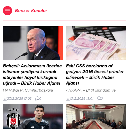
Benzer Konular
Bahçeli: Acılarımızın üzerine
Eski GSS borçlarına af
istismar şantiyesi kurmak
geliyor: 2016 öncesi primler
isteyenler hayal kırıklığına
silinecek – Birlik Haber
uğradı – Birlik Haber Ajansı
Ajansı
HATAY-BHA Cumhurbaşkanı
ANKARA – BHA İstihdam ve
Recep Tayyip Erdoğan’ın da
büyüme için KOBİ’lere 1,5 milyar
27.12.2025 17:03
0
17.12.2025 13:01
0
katıldığı törende konuşan
euro finansman İçeriği Görüntüle
Bahçeli, Hatay’ın milli birlik ve
YAZI ARASI REKLAM ALANI
kardeşliğin sembol şehirlerinden
TBMM Genel Kurulu’nun
biri olduğunu belirterek, kentin
önümüzdeki günlerde
küllerinden yeniden doğduğunu
gündemine gelmesi planlanan ve