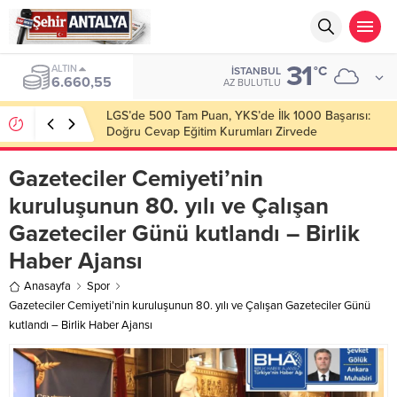
31
ALTIN
°C
İSTANBUL
6.660,55
AZ BULUTLU
LGS’de 500 Tam Puan, YKS’de İlk 1000 Başarısı:
Doğru Cevap Eğitim Kurumları Zirvede
Gazeteciler Cemiyeti’nin
kuruluşunun 80. yılı ve Çalışan
Gazeteciler Günü kutlandı – Birlik
Haber Ajansı
Anasayfa
Spor
Gazeteciler Cemiyeti’nin kuruluşunun 80. yılı ve Çalışan Gazeteciler Günü
kutlandı – Birlik Haber Ajansı