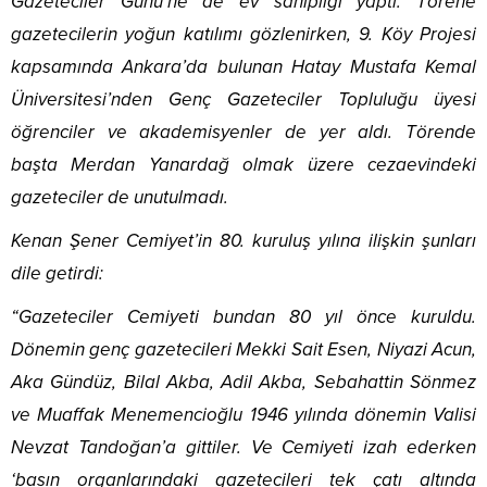
Gazeteciler Günü’ne de ev sahipliği yaptı. Törene
gazetecilerin yoğun katılımı gözlenirken, 9. Köy Projesi
kapsamında Ankara’da bulunan Hatay Mustafa Kemal
Üniversitesi’nden Genç Gazeteciler Topluluğu üyesi
öğrenciler ve akademisyenler de yer aldı. Törende
başta Merdan Yanardağ olmak üzere cezaevindeki
gazeteciler de unutulmadı.
Kenan Şener Cemiyet’in 80. kuruluş yılına ilişkin şunları
dile getirdi:
“Gazeteciler Cemiyeti bundan 80 yıl önce kuruldu.
Dönemin genç gazetecileri Mekki Sait Esen, Niyazi Acun,
Aka Gündüz, Bilal Akba, Adil Akba, Sebahattin Sönmez
ve Muaffak Menemencioğlu 1946 yılında dönemin Valisi
Nevzat Tandoğan’a gittiler. Ve Cemiyeti izah ederken
‘basın organlarındaki gazetecileri tek çatı altında