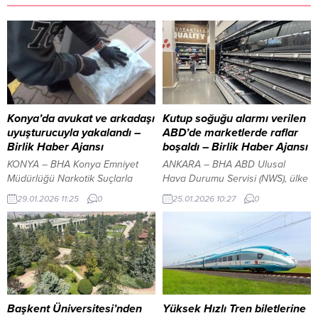
Konya’da avukat ve arkadaşı
Kutup soğuğu alarmı verilen
uyuşturucuyla yakalandı –
ABD’de marketlerde raflar
Birlik Haber Ajansı
boşaldı – Birlik Haber Ajansı
KONYA – BHA Konya Emniyet
ANKARA – BHA ABD Ulusal
Müdürlüğü Narkotik Suçlarla
Hava Durumu Servisi (NWS), ülke
Mücadele Şube Müdürlüğü
topraklarının yarısından
29.01.2026 11:25
0
25.01.2026 10:27
0
ekipleri, Konya Barosu’na kayıtlı
fazlasının önümüzdeki günlerde
avukat Sefa S.’nin İstanbul’dan
yoğun kar yağışıyla birlikte
kente uyuşturucu madde
“dondurucu soğukların” etkisi
getireceği yönünde bilgi
altına gireceğini duyurdu.
edinmesi üzerine çalışma
Yetkililer, olumsuz hava koşulları
başlattı. Yapılan takip sonucunda
nedeniyle vatandaşlara zorunlu
avukat Sefa S. ile birlikte hareket
olmadıkça evlerinden
ettiği öğrenilen, nargile tütünü
çıkmamaları yönünde uyarılarda
Başkent Üniversitesi’nden
Yüksek Hızlı Tren biletlerine