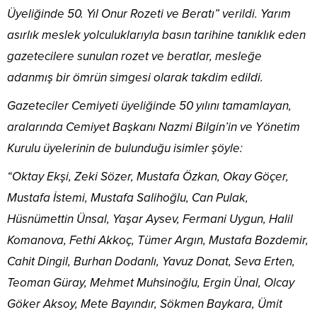
Üyeliğinde 50. Yıl Onur Rozeti ve Beratı” verildi. Yarım
asırlık meslek yolculuklarıyla basın tarihine tanıklık eden
gazetecilere sunulan rozet ve beratlar, mesleğe
adanmış bir ömrün simgesi olarak takdim edildi.
Gazeteciler Cemiyeti üyeliğinde 50 yılını tamamlayan,
aralarında Cemiyet Başkanı Nazmi Bilgin’in ve Yönetim
Kurulu üyelerinin de bulunduğu isimler şöyle:
“Oktay Ekşi, Zeki Sözer, Mustafa Özkan, Okay Göçer,
Mustafa İstemi, Mustafa Salihoğlu, Can Pulak,
Hüsnümettin Ünsal, Yaşar Aysev, Fermani Uygun, Halil
Komanova, Fethi Akkoç, Tümer Argın, Mustafa Bozdemir,
Cahit Dingil, Burhan Dodanlı, Yavuz Donat, Seva Erten,
Teoman Güray, Mehmet Muhsinoğlu, Ergin Ünal, Olcay
Göker Aksoy, Mete Bayındır, Sökmen Baykara, Ümit