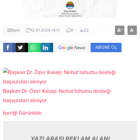
A
A
+
-
Spor
12.01.2026 14:17
0
22
ABONE OL
Başkan Dr. Özer Kasap: Nohut tohumu desteği
başvuruları alınıyor
İçeriği Görüntüle
YAZI ARASI REKLAM ALANI