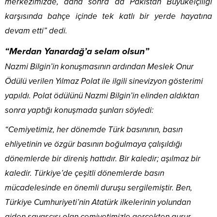
merkezimizde, daha sonra da Pakistan Büyükelçiliği
karşısında bahçe içinde tek katlı bir yerde hayatına
devam etti” dedi.
“Merdan Yanardağ’a selam olsun”
Nazmi Bilgin’in konuşmasının ardından Meslek Onur
Ödülü verilen Yılmaz Polat ile ilgili sinevizyon gösterimi
yapıldı. Polat ödülünü Nazmi Bilgin’in elinden aldıktan
sonra yaptığı konuşmada şunları söyledi:
“Cemiyetimiz, her dönemde Türk basınının, basın
ehliyetinin ve özgür basının boğulmaya çalışıldığı
dönemlerde bir direniş hattıdır. Bir kaledir; aşılmaz bir
kaledir. Türkiye’de çeşitli dönemlerde basın
mücadelesinde en önemli duruşu sergilemiştir. Ben,
Türkiye Cumhuriyeti’nin Atatürk ilkelerinin yolundan
giden savaşçısı olan cemiyetimizle gerçekten gurur