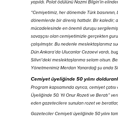
yapıldı. Polat ödülünü Nazmi Bilgin’in elind
“Cemiyetimiz, her dönemde Türk basınının, ba
dönemlerde bir direniş hattıdır. Bir kaledir;
mücadelesinde en önemli duruşu sergilemişti
savaşçısı olan cemiyetimizle gerçekten gur
çalışılmıştır. Bu nedenle meslektaşlarımız s
Dün Ankara’da Ulucanlar Cezaevi vardı, bug
Silivri’deki meslektaşlarıma selam olsun. 
Yönetmenimiz Merdan Yanardağ şu anda Siliv
Cemiyet üyeliğinde 50 yılını dolduran
Program kapsamında ayrıca, cemiyet çatısı 
Üyeliğinde 50. Yıl Onur Rozeti ve Beratı” veri
eden gazetecilere sunulan rozet ve beratlar
Gazeteciler Cemiyeti üyeliğinde 50 yılını t