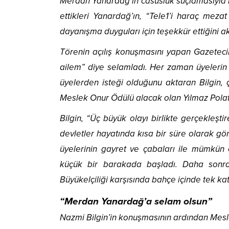
Merdan Yanardağ’ın casusluk suçlamasıyla h
ettikleri Yanardağ’ın, “Tele1’i haraç mez
dayanışma duyguları için teşekkür ettiğini ak
Törenin açılış konuşmasını yapan Gazetecil
ailem” diye selamladı. Her zaman üyelerin b
üyelerden isteği olduğunu aktaran Bilgin, 
Meslek Onur Ödülü alacak olan Yılmaz Polat’ı 
Bilgin, “Üç büyük olayı birlikte gerçekleşti
devletler hayatında kısa bir süre olarak gö
üyelerinin gayret ve çabaları ile mümkün o
küçük bir barakada başladı. Daha sonra
Büyükelçiliği karşısında bahçe içinde tek kat
“Merdan Yanardağ’a selam olsun”
Nazmi Bilgin’in konuşmasının ardından Meslek