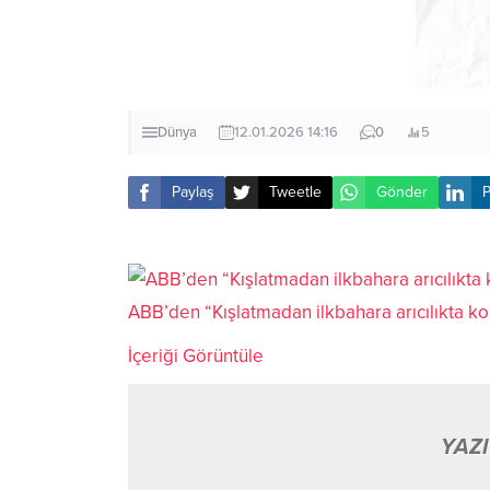
Dünya
12.01.2026 14:16
0
5
Paylaş
Tweetle
Gönder
P
ABB’den “Kışlatmadan ilkbahara arıcılıkta ko
İçeriği Görüntüle
YAZI