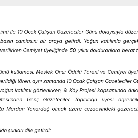
önümü ile 10 Ocak Çalışan Gazeteciler Günü dolayısıyla düze
asın camiasını bir araya getirdi. Yoğun katılımla gerçe
erilirken Cemiyet üyeliğinde 50. yılını dolduranlara berat 
önümü kutlaması, Meslek Onur Ödülü Töreni ve Cemiyet üyel
n verildiği tören, aynı zamanda 10 Ocak Çalışan Gazeteciler 
n yoğun katılımı gözlenirken, 9. Köy Projesi kapsamında Ank
tesi’nden Genç Gazeteciler Topluluğu üyesi öğrenci
şta Merdan Yanardağ olmak üzere cezaevindeki gazeteci
in şunları dile getirdi: