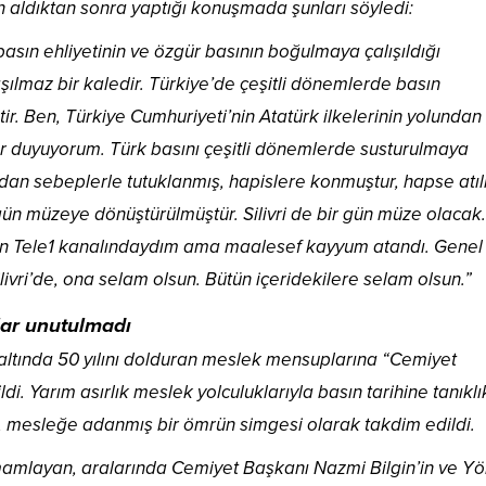
en aldıktan sonra yaptığı konuşmada şunları söyledi:
sın ehliyetinin ve özgür basının boğulmaya çalışıldığı
 aşılmaz bir kaledir. Türkiye’de çeşitli dönemlerde basın
r. Ben, Türkiye Cumhuriyeti’nin Atatürk ilkelerinin yolundan
ur duyuyorum. Türk basını çeşitli dönemlerde susturulmaya
udan sebeplerle tutuklanmış, hapislere konmuştur, hapse atılm
ün müzeye dönüştürülmüştür. Silivri de bir gün müze olacak.
Ben Tele1 kanalındaydım ama maalesef kayyum atandı. Genel
ri’de, ona selam olsun. Bütün içeridekilere selam olsun.”
lar unutulmadı
altında 50 yılını dolduran meslek mensuplarına “Cemiyet
ldi. Yarım asırlık meslek yolculuklarıyla basın tarihine tanıklı
, mesleğe adanmış bir ömrün simgesi olarak takdim edildi.
amamlayan, aralarında Cemiyet Başkanı Nazmi Bilgin’in ve Y