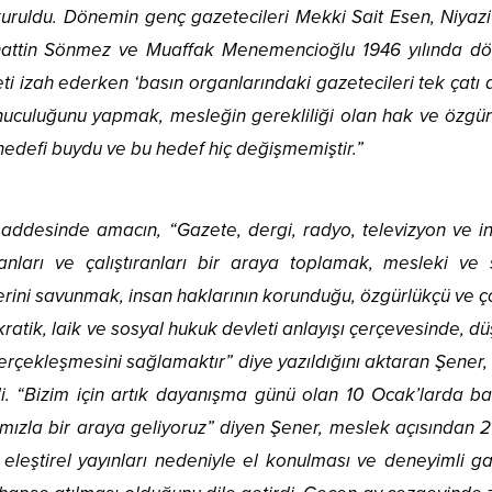
uruldu. Dönemin genç gazetecileri Mekki Sait Esen, Niyazi
hattin Sönmez ve Muaffak Menemencioğlu 1946 yılında d
ti izah ederken ‘basın organlarındaki gazetecileri tek çatı 
uculuğunu yapmak, mesleğin gerekliliği olan hak ve özgürl
hedefi buydu ve bu hedef hiç değişmemiştir.”
maddesinde amacın, “Gazete, dergi, radyo, televizyon ve in
şanları ve çalıştıranları bir araya toplamak, mesleki ve 
lerini savunmak, insan haklarının korunduğu, özgürlükçü ve 
kratik, laik ve sosyal hukuk devleti anlayışı çerçevesinde, d
erçekleşmesini sağlamaktır” diye yazıldığını aktaran Şener
i. “Bizim için artık dayanışma günü olan 10 Ocak’larda ba
ımızla bir araya geliyoruz” diyen Şener, meslek açısından 2
eleştirel yayınları nedeniyle el konulması ve deneyimli ga