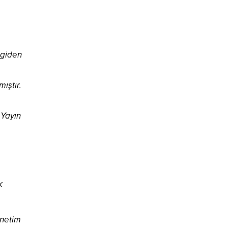
 giden
ıştır.
 Yayın
k
önetim