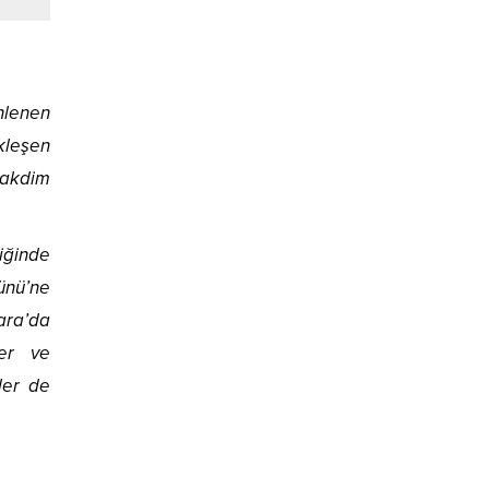
nlenen
kleşen
takdim
iğinde
Günü’ne
ara’da
ler ve
ler de