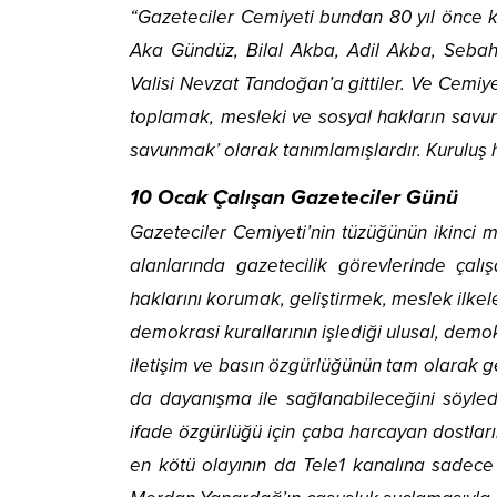
“Gazeteciler Cemiyeti bundan 80 yıl önce k
Aka Gündüz, Bilal Akba, Adil Akba, Seba
Valisi Nevzat Tandoğan’a gittiler. Ve Cemiye
toplamak, mesleki ve sosyal hakların savun
savunmak’ olarak tanımlamışlardır. Kuruluş 
10 Ocak Çalışan Gazeteciler Günü
Gazeteciler Cemiyeti’nin tüzüğünün ikinci 
alanlarında gazetecilik görevlerinde çalı
haklarını korumak, geliştirmek, meslek ilke
demokrasi kurallarının işlediği ulusal, demo
iletişim ve basın özgürlüğünün tam olarak g
da dayanışma ile sağlanabileceğini söyled
ifade özgürlüğü için çaba harcayan dostlar
en kötü olayının da Tele1 kanalına sadece 