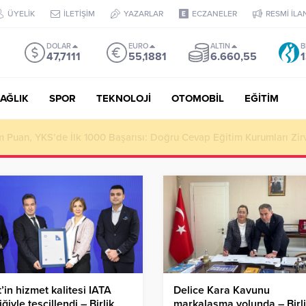
ÜYELİK
İLETİŞİM
YAZARLAR
ECZANELER
RESMİ İLA
DOLAR
EURO
ALTIN
B
47,7111
55,1881
6.660,55
1
AĞLIK
SPOR
TEKNOLOJİ
OTOMOBİL
EĞİTİM
Puan, YKS’de İlk 1000 Başarısı: Doğru Cevap Eğitim Kurumları Zir
’in hizmet kalitesi IATA
Delice Kara Kavunu
iğiyle tescillendi – Birlik
markalaşma yolunda – Birl