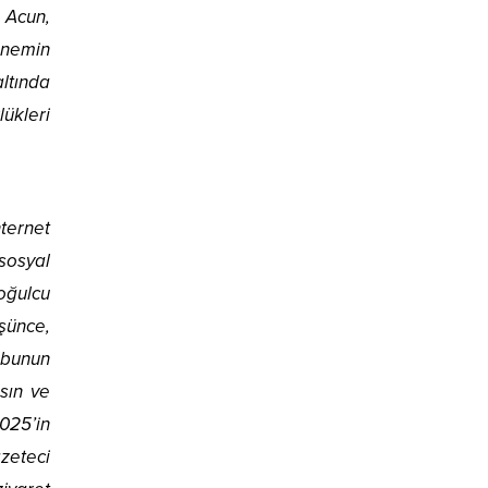
 Acun,
önemin
altında
ükleri
ternet
sosyal
çoğulcu
üşünce,
, bunun
sın ve
025’in
zeteci