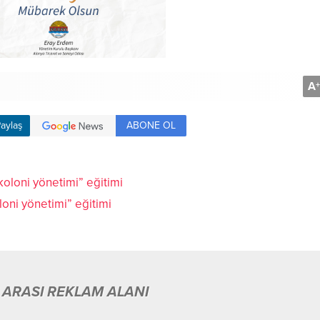
A
+
ABONE OL
aylaş
loni yönetimi” eğitimi
 ARASI REKLAM ALANI