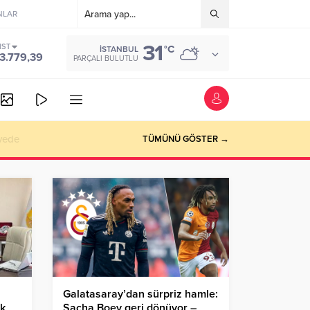
NLAR
31
IST
°C
İSTANBUL
3.779,39
PARÇALI BULUTLU
vede
TÜMÜNÜ GÖSTER →
Galatasaray’dan sürpriz hamle:
ik
Sacha Boey geri dönüyor –