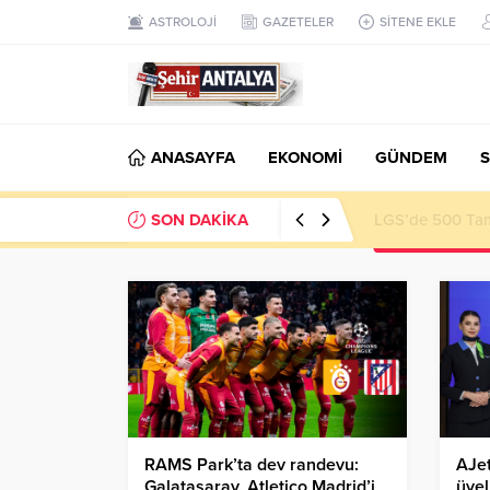
ASTROLOJİ
GAZETELER
SİTENE EKLE
ANASAYFA
EKONOMİ
GÜNDEM
S
SON DAKİKA
LGS’de 500 Tam 
RAMS Park’ta dev randevu:
AJet
Galatasaray, Atletico Madrid’i
üyel