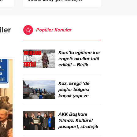
Birlik Haber Ajansı
ler
Popüler Konular
Kars’ta eğitime kar
engeli: okullar tatil
edildi! – Birlik
Haber Ajansı
Kdz. Ereğli ‘de
plajlar bölgesi
kaçak yapı ve
işgallerden
temizlendi – Birlik
Haber Ajansı
AKK Başkanı
Yılmaz: Kültürel
pasaport, stratejik
bir kalkınma