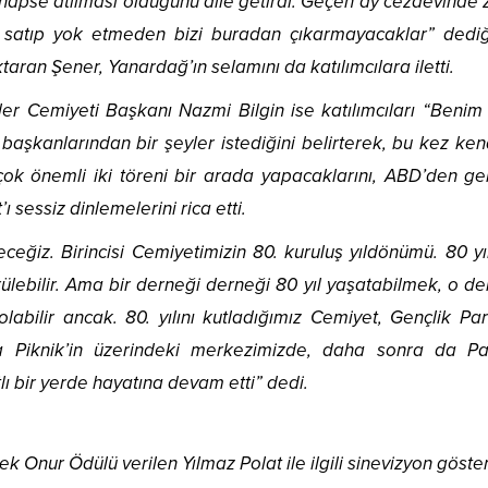
apse atılması olduğunu dile getirdi. Geçen ay cezaevinde z
at satıp yok etmeden bizi buradan çıkarmayacaklar” dediğ
taran Şener, Yanardağ’ın selamını da katılımcılara iletti.
er Cemiyeti Başkanı Nazmi Bilgin ise katılımcıları “Benim
aşkanlarından bir şeyler istediğini belirterek, bu kez ken
çok önemli iki töreni bir arada yapacaklarını, ABD’den ge
sessiz dinlemelerini rica etti.
receğiz. Birincisi Cemiyetimizin 80. kuruluş yıldönümü. 80 yı
rülebilir. Ama bir derneği derneği 80 yıl yaşatabilmek, o d
labilir ancak. 80. yılını kutladığımız Cemiyet, Gençlik Par
 Piknik’in üzerindeki merkezimizde, daha sonra da Pa
lı bir yerde hayatına devam etti” dedi.
 Onur Ödülü verilen Yılmaz Polat ile ilgili sinevizyon göste