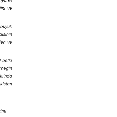
iyaret
ini ve
 büyük
disinin
len ve
l belki
erneğin
kı’nda
kistan
rimi