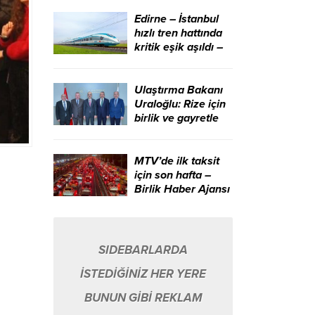
aracıdır – Birlik
Haber Ajansı
Edirne – İstanbul
hızlı tren hattında
kritik eşik aşıldı –
Birlik Haber Ajansı
Ulaştırma Bakanı
Uraloğlu: Rize için
birlik ve gayretle
çalışmaya devam
edeceğiz – Birlik
Haber Ajansı
MTV’de ilk taksit
için son hafta –
Birlik Haber Ajansı
SIDEBARLARDA
İSTEDİĞİNİZ HER YERE
BUNUN GİBİ REKLAM