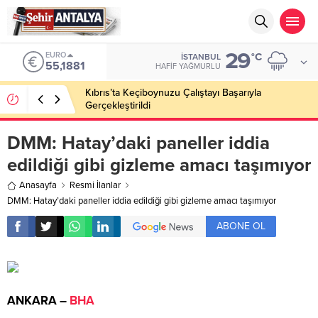
29
EURO
°C
İSTANBUL
55,1881
HAFIF YAĞMURLU
Kıbrıs’ta Keçiboynuzu Çalıştayı Başarıyla
Gerçekleştirildi
DMM: Hatay’daki paneller iddia
edildiği gibi gizleme amacı taşımıyor
Anasayfa
Resmi İlanlar
DMM: Hatay’daki paneller iddia edildiği gibi gizleme amacı taşımıyor
ABONE OL
ANKARA –
BHA