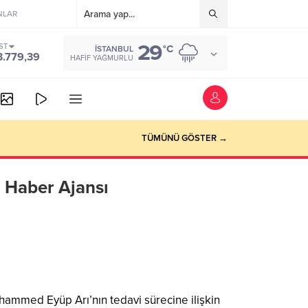
NLAR
29
ST
°C
İSTANBUL
3.779,39
HAFIF YAĞMURLU
TÜMÜNÜ GÖSTER →
 Haber Ajansı
ammed Eyüp Arı’nın tedavi sürecine ilişkin