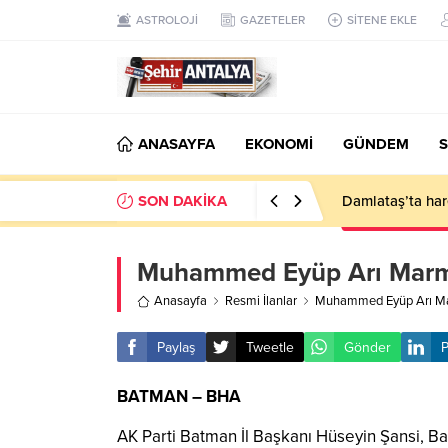
ASTROLOJİ
GAZETELER
SİTENE EKLE
ANASAYFA
EKONOMİ
GÜNDEM
S
SON DAKİKA
Damlataş’ta hare
Muhammed Eyüp Arı Marmara
Anasayfa
Resmi İlanlar
Muhammed Eyüp Arı Marm
Paylaş
Tweetle
Gönder
P
BATMAN – BHA
AK Parti Batman İl Başkanı Hüseyin Şansi, B