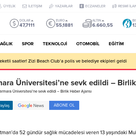
ÜYELİK
İLETİŞİM
YAZARLAR
ECZANELER
RESMİ İLA
DOLAR
EURO
ALTIN
BI
47,7111
55,1881
6.660,55
1
AĞLIK
SPOR
TEKNOLOJİ
OTOMOBİL
EĞİTİM
ketli saatler! Zizi Beach Club’a polis ve belediye ekipleri geldi
 Üniversitesi’ne sevk edildi – Birlik
ara Üniversitesi’ne sevk edildi – Birlik Haber Ajansı
ABONE OL
aylaş
atman’da 52 gündür sağlık mücadelesi veren 13 yaşındaki Muh