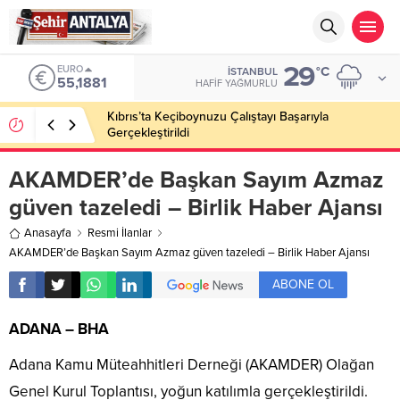
29
EURO
°C
İSTANBUL
55,1881
HAFIF YAĞMURLU
Kıbrıs’ta Keçiboynuzu Çalıştayı Başarıyla
Gerçekleştirildi
AKAMDER’de Başkan Sayım Azmaz
güven tazeledi – Birlik Haber Ajansı
Anasayfa
Resmi İlanlar
AKAMDER’de Başkan Sayım Azmaz güven tazeledi – Birlik Haber Ajansı
ABONE OL
ADANA – BHA
Adana Kamu Müteahhitleri Derneği (AKAMDER) Olağan
Genel Kurul Toplantısı, yoğun katılımla gerçekleştirildi.