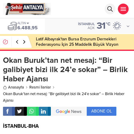
31
ALTIN
°C
İSTANBUL
6.488,95
AÇIK
Latif Albayrak’tan Bursa Erzurum Dernekleri
Federasyonu İçin 25 Maddelik Büyük Vizyon
Okan Buruk’tan net mesaj: “Bir
galibiyet bizi ilk 24’e sokar” – Birlik
Haber Ajansı
Anasayfa
Resmi İlanlar
Okan Buruk’tan net mesaj: “Bir galibiyet bizi ilk 24’e sokar” – Birlik Haber
Ajansı
ABONE OL
İSTANBUL-BHA