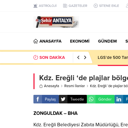
ASTROLOJİ
GAZETELER
SİTENE EKLE
ANASAYFA
EKONOMİ
GÜNDEM
S
SON DAKİKA
LGS’de 500 Tam 
Kdz. Ereğli ‘de plajlar böl
Anasayfa
Resmi İlanlar
Kdz. Ereğli ‘de plajlar 
Paylaş
Tweetle
Gönder
P
ZONGULDAK – BHA
Kdz. Ereğli Belediyesi Zabıta Müdürlüğü, Ereğ