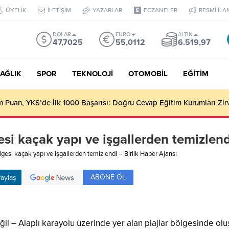
ÜYELİK
İLETİŞİM
YAZARLAR
ECZANELER
RESMİ İLA
DOLAR
EURO
ALTIN
47,7025
55,0112
6.519,97
AĞLIK
SPOR
TEKNOLOJİ
OTOMOBİL
EĞİTİM
Puan, YKS’de İlk 1000 Başarısı: Doğru Cevap Eğitim Kurumları Zir
gesi kaçak yapı ve işgallerden temizlend
bölgesi kaçak yapı ve işgallerden temizlendi – Birlik Haber Ajansı
ABONE OL
aylaş
li – Alaplı karayolu üzerinde yer alan plajlar bölgesinde olu