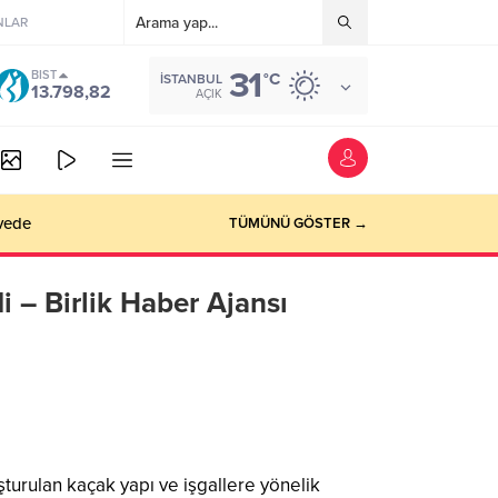
NLAR
31
BIST
°C
İSTANBUL
13.798,82
AÇIK
vede
TÜMÜNÜ GÖSTER →
i – Birlik Haber Ajansı
şturulan kaçak yapı ve işgallere yönelik