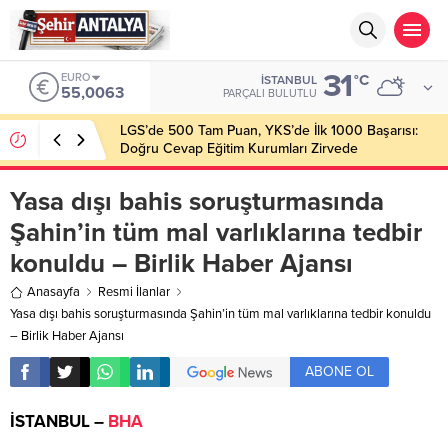
31
EURO
°C
İSTANBUL
55,0063
PARÇALI BULUTLU
LGS’de 500 Tam Puan, YKS’de İlk 1000 Başarısı:
Doğru Cevap Eğitim Kurumları Zirvede
Yasa dışı bahis soruşturmasında
Şahin’in tüm mal varlıklarına tedbir
konuldu – Birlik Haber Ajansı
Anasayfa
Resmi İlanlar
Yasa dışı bahis soruşturmasında Şahin’in tüm mal varlıklarına tedbir konuldu
– Birlik Haber Ajansı
ABONE OL
İSTANBUL –
BHA