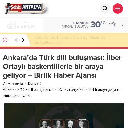
30
ALTIN
°C
İSTANBUL
6.684,84
PARÇALI BULUTLU
Kıbrıs’ta Keçiboynuzu Çalıştayı Başarıyla
Gerçekleştirildi
Ankara’da Türk dili buluşması: İlber
Ortaylı başkentlilerle bir araya
geliyor – Birlik Haber Ajansı
Anasayfa
Dünya
Ankara’da Türk dili buluşması: İlber Ortaylı başkentlilerle bir araya geliyor –
Birlik Haber Ajansı