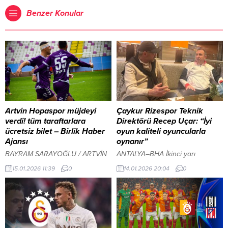
Benzer Konular
Artvin Hopaspor müjdeyi
Çaykur Rizespor Teknik
verdi! tüm taraftarlara
Direktörü Recep Uçar: “İyi
ücretsiz bilet – Birlik Haber
oyun kaliteli oyuncularla
Ajansı
oynanır”
BAYRAM SARAYOĞLU / ARTVİN
ANTALYA–BHA İkinci yarı
– BHA Ligin 17. haftasında Artvin
hazırlıklarına 29 Aralık’ta Rize’de
15.01.2026 11:39
0
14.01.2026 20:04
0
Hopaspor evinde ağırlayacağı
başladıklarını hatırlatan Uçar, 2
lider Sebat Gençlikspor maçı
Ocak itibarıyla Antalya kampına
öncesi taraftarına müjde verdi.
geçtiklerini ve 14 Ocak’a kadar
Artvin Hopaspor Kulübünden
çalışmaların süreceğini ifade etti.
yapılan açıklamada, yönetim
Kamp süresince 11 antrenman ve
kurulu üyeleri, ücretsiz bilet
2 hazırlık maçı yaptıklarını