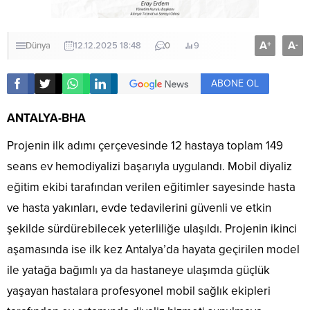
A
A
+
-
Dünya
12.12.2025 18:48
0
9
ABONE OL
ANTALYA-BHA
Projenin ilk adımı çerçevesinde 12 hastaya toplam 149
seans ev hemodiyalizi başarıyla uygulandı. Mobil diyaliz
eğitim ekibi tarafından verilen eğitimler sayesinde hasta
ve hasta yakınları, evde tedavilerini güvenli ve etkin
şekilde sürdürebilecek yeterliliğe ulaşıldı. Projenin ikinci
aşamasında ise ilk kez Antalya’da hayata geçirilen model
ile yatağa bağımlı ya da hastaneye ulaşımda güçlük
yaşayan hastalara profesyonel mobil sağlık ekipleri