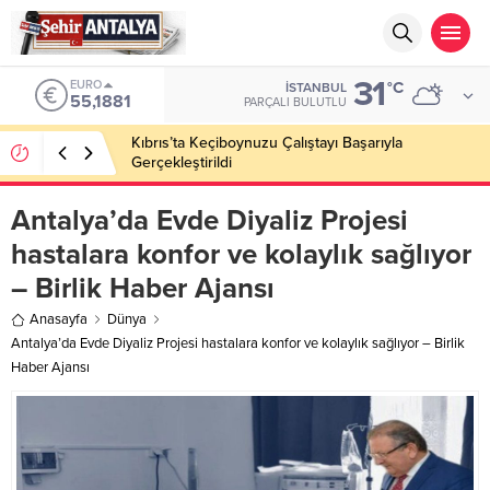
31
ALTIN
°C
İSTANBUL
6.660,55
PARÇALI BULUTLU
LGS’de 500 Tam Puan, YKS’de İlk 1000 Başarısı:
Doğru Cevap Eğitim Kurumları Zirvede
Antalya’da Evde Diyaliz Projesi
hastalara konfor ve kolaylık sağlıyor
– Birlik Haber Ajansı
Anasayfa
Dünya
Antalya’da Evde Diyaliz Projesi hastalara konfor ve kolaylık sağlıyor – Birlik
Haber Ajansı