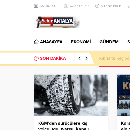
ASTROLOJİ
GAZETELER
SİTENE EKLE
ANASAYFA
EKONOMİ
GÜNDEM
S
SON DAKİKA
LGS’de 500 Tam 
KGM’den sürücülere kış
Kars
yolculuğu uyarısı: Kapalı
ele 