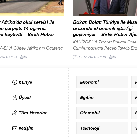
: Bu bir siyaset değil, vicdan
risklerin...
i Toplantıda konuşan...
Afrika’da okul servisi ile
Bakan Bolat: Türkiye ile Mısı
 çarpıştı: 14 öğrenci
arasında ekonomik işbirliği
nı kaybetti – Birlik Haber
güçleniyor – Birlik Haber Aja
KAHİRE-BHA Ticaret Bakanı Ömer
-BHA Güney Afrika’nın Gauteng
Cumhurbaşkanı Recep Tayyip Er
nde okul servisinin kamyonla
ile Mısır Cumhurbaşkanı Abdulfet
.2026 11:53
0
05.02.2026 01:08
0
ması sonucu meydana gelen
Sisi’nin başkanlığında Kahire’de
en az 14 öğrenci hayatını
gerçekleştirilen Türkiye-Mısır Yü
i, 3 öğrenci yaralandı. Yerel
Düzeyli Stratejik İşbirliği Konseyi II
 yer alan bilgilere göre kaza,
Dönem Toplantısı’na katıldıklarını
Künye
Ekonomi
aat 07.00 sıralarında
açıkladı. Bolat, toplantıda iki ülke
esburg’un güneybatısında
ilişkilerinin karşılıklı güven ve ort
 Vanderbijlpark kentinde
çıkarlar temelinde güçlendirilmes
Üyelik
Eğitim
 geldi. İlkokul ve lise
yönelik yaklaşımın öne çıktığını beli
lerini bir özel okula götüren
Türkiye ile Özbekistan’dan ticaret
Tüm Yazarlar
Otomobil
inibüsü,...
büyütecek...
İletişim
Teknoloji