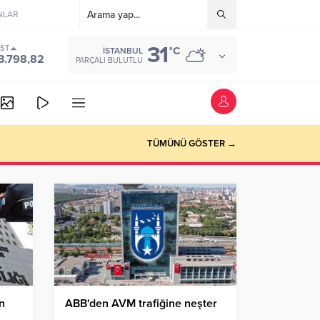
NLAR
31
IST
°C
İSTANBUL
3.798,82
PARÇALI BULUTLU
vede
TÜMÜNÜ GÖSTER →
n
ABB'den AVM trafiğine neşter