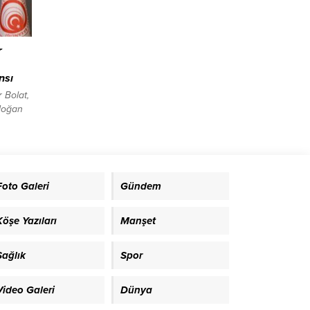
r
nsı
 Bolat,
doğan
tah es-
ksek
.
Foto Galeri
Gündem
ak
ine
Köşe Yazıları
Manşet
rtti.
i
Sağlık
Spor
Video Galeri
Dünya