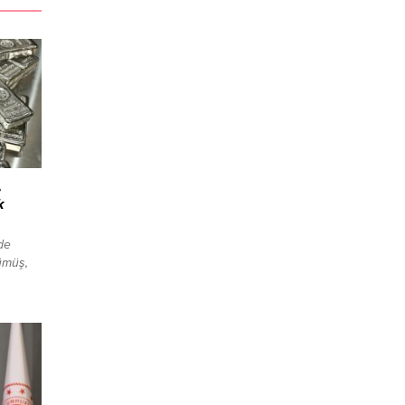
,
k
de
ümüş,
3,5,
120’nin
da,
e güçlü
irleyici
bi