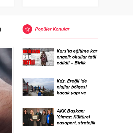
tıldı
ı
Popüler Konular
Kars’ta eğitime kar
engeli: okullar tatil
edildi! – Birlik
Haber Ajansı
Kdz. Ereğli ‘de
plajlar bölgesi
kaçak yapı ve
işgallerden
temizlendi – Birlik
Haber Ajansı
AKK Başkanı
Yılmaz: Kültürel
pasaport, stratejik
bir kalkınma