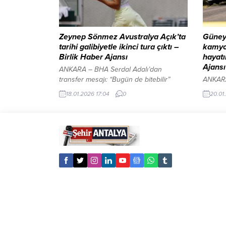
dokuma tekniklerini öğrenirken aynı
Erdoğan
zamanda farklı motif ve desenlerle
meseles
özgün eserler ortaya koyuyor....
Zeynep Sönmez Avustralya Açık’ta
Güney 
tarihi galibiyetle ikinci tura çıktı –
kamyon
Birlik Haber Ajansı
hayatı
Ajansı
ANKARA – BHA Serdal Adalı’dan
transfer mesajı: “Bugün de bitebilir”
ANKARA
İçeriği Görüntüle YAZI ARASI REKLAM
eyaleti
18.01.2026 17:04
0
20.01
ALANI Dünya sıralamasında 112. sırada
çarpış
yer alan 23 yaşındaki milli sporcu,
kazada 
Melbourne’de düzenlenen turnuvanın
kaybett
tek kadınlar ilk turunda turnuvanın 11
basında
numaralı seribaşı Alexandrova ile karşı
sabah s
karşıya geldi. Geçtiğimiz yıl
Johann
Wimbledon’da üçüncü turda mağlup
bulunan
olduğu rakibine...
meydana
öğrenci
servis m