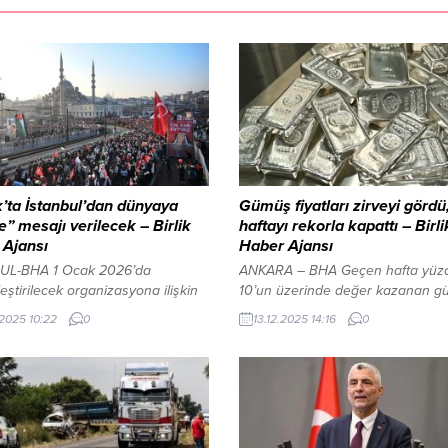
’ta İstanbul’dan dünyaya
Gümüş fiyatları zirveyi gördü
” mesajı verilecek – Birlik
haftayı rekorla kapattı – Birli
 Ajansı
Haber Ajansı
UL-BHA 1 Ocak 2026’da
ANKARA – BHA Geçen hafta yüz
eştirilecek organizasyona ilişkin
10’un üzerinde değer kazanan g
 toplantısı, Türkiye Gençlik Vakfı
kasım ayı sonuna kıyasla yüzde 1
.2025 10:22
0
13.12.2025 14:16
0
 Genel Merkezi’nde yapıldı.
2024 yılı sonuna göre ise yüzde 
ıya çok sayıda sivil toplum
üzerinde artış gösterdi. Piyasalar
u temsilcisi ile spor kulüplerinin
özellikle arz tarafındaki kısıtlar v
ileri katıldı. TBMM’de 40 günlük
talep, fiyatların yükselmesinde bel
maratonu sona erdiYAZI ARASI
oldu. Güvenli liman ve sanayi tale
ALANI İçeriği Görüntüle Bilal
etkisi Gümüş, altın gibi jeopolitik