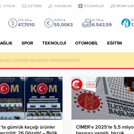
ÜYELİK
İLETİŞİM
YAZARLAR
ECZANELER
RESMİ İLA
DOLAR
EURO
ALTIN
B
47,7010
55,0063
6.543,59
1
AĞLIK
SPOR
TEKNOLOJİ
OTOMOBİL
EĞİTİM
Puan, YKS’de İlk 1000 Başarısı: Doğru Cevap Eğitim Kurumları Zir
’ta gümrük kaçağı ürünler
CİMER’e 2025’te 5,5 milyo
geçirildi: 26 Gözaltı! – Birlik
başvuru yapıldı, birçok