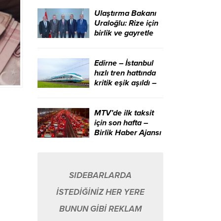
aracıdır – Birlik
Haber Ajansı
Ulaştırma Bakanı
Uraloğlu: Rize için
birlik ve gayretle
çalışmaya devam
edeceğiz – Birlik
Haber Ajansı
Edirne – İstanbul
hızlı tren hattında
kritik eşik aşıldı –
Birlik Haber Ajansı
MTV’de ilk taksit
için son hafta –
Birlik Haber Ajansı
SIDEBARLARDA
İSTEDİĞİNİZ HER YERE
BUNUN GİBİ REKLAM