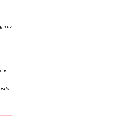
ığın ev
.
rini
sunda