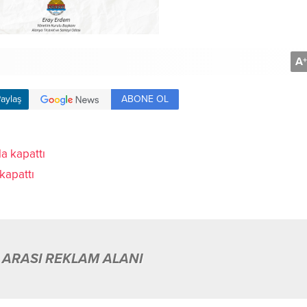
A
+
ABONE OL
aylaş
 kapattı
 ARASI REKLAM ALANI