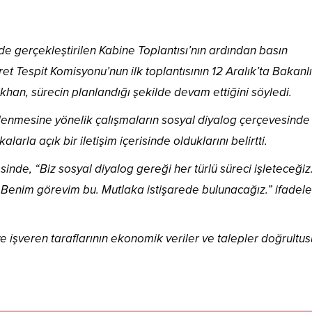
e gerçekleştirilen Kabine Toplantısı’nın ardından basın
ret Tespit Komisyonu’nun ilk toplantısının 12 Aralık’ta Bakanl
şıkhan, sürecin planlandığı şekilde devam ettiğini söyledi.
irlenmesine yönelik çalışmaların sosyal diyalog çerçevesinde
arla açık bir iletişim içerisinde olduklarını belirtti.
inde, “Biz sosyal diyalog gereği her türlü süreci işleteceğiz
 Benim görevim bu. Mutlaka istişarede bulunacağız.” ifadele
ve işveren taraflarının ekonomik veriler ve talepler doğrultu