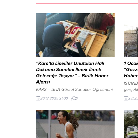
“Kars’ta Liseliler Unutulan Halı
1 Ocak
Dokuma Sanatını İlmek İlmek
“Gazze
Geleceğe Taşıyor” – Birlik Haber
Haber
Ajansı
İSTANB
KARS – BHA Görsel Sanatlar Öğretmeni
gerçekl
Mehmet Doğan rehberliğinde bir araya
tanıtım
26.12.2025 21:00
0
23.12
gelen öğrenciler, yüzyıllardır
(TÜGVA)
Anadolu’nun kültürel hafızasında önemli
Toplant
bir yere sahip olan dokuma geleneğini
kuruluş
ilmek ilmek yaşatıyor. Okul atölyesinde
yönetic
büyük bir özveriyle sürdürülen
bütçe 
çalışmalarda öğrenciler, geleneksel halı
REKLAM 