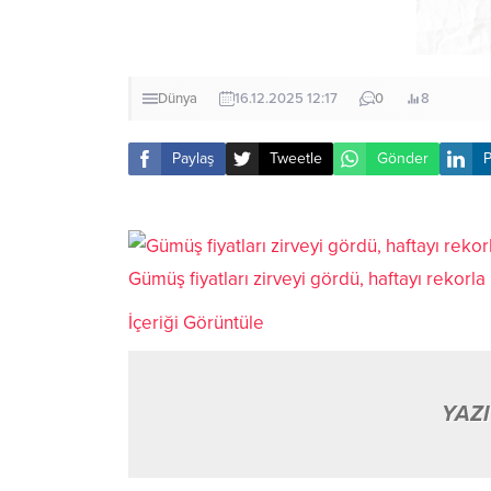
Dünya
16.12.2025 12:17
0
8
Paylaş
Tweetle
Gönder
P
Gümüş fiyatları zirveyi gördü, haftayı rekorla
İçeriği Görüntüle
YAZI