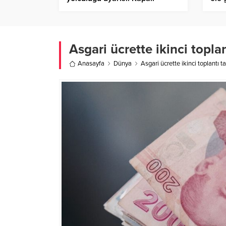
yollarda ısrarcı olmayın – Birlik
Hab
Haber Ajansı
Asgari ücrette ikinci toplan
Anasayfa
Dünya
Asgari ücrette ikinci toplantı ta