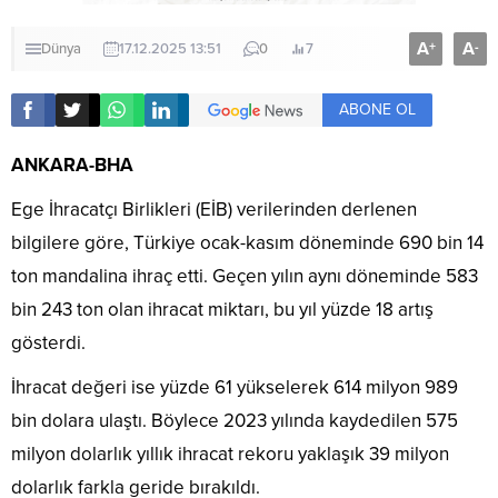
A
A
+
-
Dünya
17.12.2025 13:51
0
7
ABONE OL
ANKARA-BHA
Ege İhracatçı Birlikleri (EİB) verilerinden derlenen
bilgilere göre, Türkiye ocak-kasım döneminde 690 bin 14
ton mandalina ihraç etti. Geçen yılın aynı döneminde 583
bin 243 ton olan ihracat miktarı, bu yıl yüzde 18 artış
gösterdi.
İhracat değeri ise yüzde 61 yükselerek 614 milyon 989
bin dolara ulaştı. Böylece 2023 yılında kaydedilen 575
milyon dolarlık yıllık ihracat rekoru yaklaşık 39 milyon
dolarlık farkla geride bırakıldı.