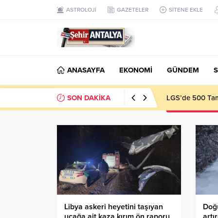
ASTROLOJİ
GAZETELER
SİTENE EKLE
ANASAYFA
EKONOMİ
GÜNDEM
S
SON DAKİKA
LGS’de 500 Tam 
Libya askeri heyetini taşıyan
Doğu
uçağa ait kaza kırım ön raporu
artı