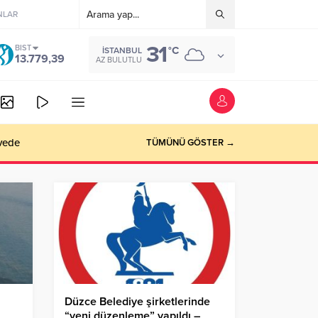
NLAR
31
BIST
°C
İSTANBUL
13.779,39
AZ BULUTLU
vede
TÜMÜNÜ GÖSTER →
Düzce Belediye şirketlerinde
“yeni düzenleme” yapıldı –