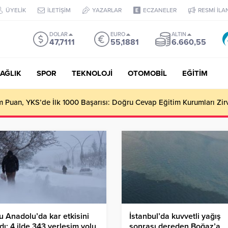
ÜYELİK
İLETİŞİM
YAZARLAR
ECZANELER
RESMİ İLA
DOLAR
EURO
ALTIN
47,7111
55,1881
6.660,55
AĞLIK
SPOR
TEKNOLOJİ
OTOMOBİL
EĞİTİM
Puan, YKS’de İlk 1000 Başarısı: Doğru Cevap Eğitim Kurumları Zir
 Anadolu’da kar etkisini
İstanbul’da kuvvetli yağış
rdı: 4 ilde 343 yerleşim yolu
sonrası dereden Boğaz’a