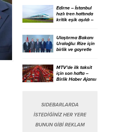
aracıdır – Birlik
Haber Ajansı
Edirne – İstanbul
hızlı tren hattında
kritik eşik aşıldı –
Birlik Haber Ajansı
Ulaştırma Bakanı
Uraloğlu: Rize için
birlik ve gayretle
çalışmaya devam
edeceğiz – Birlik
Haber Ajansı
MTV’de ilk taksit
için son hafta –
Birlik Haber Ajansı
SIDEBARLARDA
İSTEDİĞİNİZ HER YERE
BUNUN GİBİ REKLAM