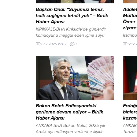
Başkan Önal: “Suyumuz temiz,
Adalet
halk sağlığına tehdit yok” – Birlik
Müftü
Haber Ajansı
Ömer 
ziyare
KIRIKKALE-BHA Kırıkkale’de günlerdir
kamuoyunu meşgul eden içme suyu
İstanbu
bulanıklığı tartışmalarında Kırıkkale
İçeriğ
16.12.2025 19:02
0
12.12.
Belediyesi sert bir tutum aldı. Belediye
ALANI 
Başkanı Ahmet Önal, yapılan resmi
Okul M
analizlerin sonuçlarını kamuoyuyla
Müdür Y
paylaşarak, suyun mikrobiyolojik açıdan
Müftüoğ
mevzuata uygun olduğunu ve halk
önce ok
sağlığını riske atan herhangi bir
hatırla
durumun bulunmadığını net ifadelerle
öğrenci
dile getirdi. Yeşil Vadi Su Birliği’nde
okuldan 
gerçekleştirilen...
Bakan Bolat: Enflasyondaki
Erdoğa
gerileme devam ediyor – Birlik
binler
Haber Ajansı
kazand
ANKARA-BHA Bakan Bolat, 2025 yılı
ANKARA
Aralık ayı enflasyon verilerine ilişkin
Turizm 