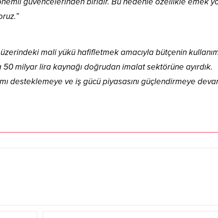
nemli güvencelerinden biridir. Bu nedenle özellikle emek y
oruz.”
n üzerindeki mali yükü hafifletmek amacıyla bütçenin kullanı
50 milyar lira kaynağı doğrudan imalat sektörüne ayırdık.
damı desteklemeye ve iş gücü piyasasını güçlendirmeye dev