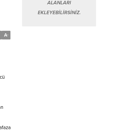
ALANLARI
EKLEYEBİLİRSİNİZ.
A
-
ücü
an
hafaza