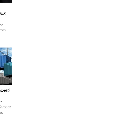
rlik
er
’nin
ah-
un
acıyla
uyurdu.
lani,
n bu
elerine
ybetti
et
 İhracat
nda