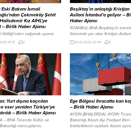
 Eski Bakanı İsmail
Beşiktaş’ın anlaştığı Kristjan
oğlu’ndan Çekmeköy Şehit
Asllani İstanbul’a geliyor – Bi
Halisdemir Kız AİHL’ye
Haber Ajansı
t – Birlik Haber Ajansı
İSTANBUL-BHA Beşiktaş’ın transf
l Valiliği’nden sağanak uyarısı
listesinde yer alan Kristjan Asllani
i Görüntüle YAZI ARASI REKLAM
İstanbul’a geliş saati netleşti. Siy
2025 01:12
0
29.01.2026 22:04
0
ZİYA GÜNDÜZ / İSTANBUL – BHA
beyazlı kulüp, Arnavut futbolcun
üdürü Kahraman Selçuk ve
sağlık kontrolleri ve transfer
ardımcıları ile görüşen İsmail
görüşmelerinin tamamlanması am
lu, okul hakkında bilgi aldı. Daha
bu akşam İstanbul’a geleceğini d
ulda bir konferans verdiğini
Kulüpten yapılan açıklamada,
tan İsmail Müftüoğlu, okulun
“Profesyonel Futbolcu Kristjan Asl
lerinin pırlanta gibi olduğunu,
sağlık kontrolleri ve transfer
çok etkilendiği için tekrar...
görüşmelerinin tamamlanması içi
akşam İstanbul’a gelecektir.” ifad
yer verildi. Asllani’yi...
n: Yurt dışına kaçırılan
Ege Bölgesi ihracatta kan ka
ce eser yeniden Türkiye’ye
– Birlik Haber Ajansı
ırıldı – Birlik Haber Ajansı
AYDIN (BHA) ERDAL AYDIN Ticar
 – BHA Törende Kültür ve
Bakanlığı Kasım Ayı Faaliyet İlleri
Bakanlığı mensuplarını,
İstatistiklerini açıkladı. Kasım ayı