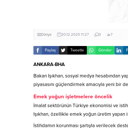
Dünya
20.12.2025 11:27
0
7
Paylaş
Tweetle
Gönder
P
ANKARA-BHA
Bakan Işıkhan, sosyal medya hesabından yap
piyasasını güçlendirmek amacıyla yeni bir de
Emek yoğun işletmelere öncelik
İmalat sektörünün Türkiye ekonomisi ve isti
Işıkhan, özellikle emek yoğun üretim yapan i
İstihdamın korunması şartıyla verilecek destek