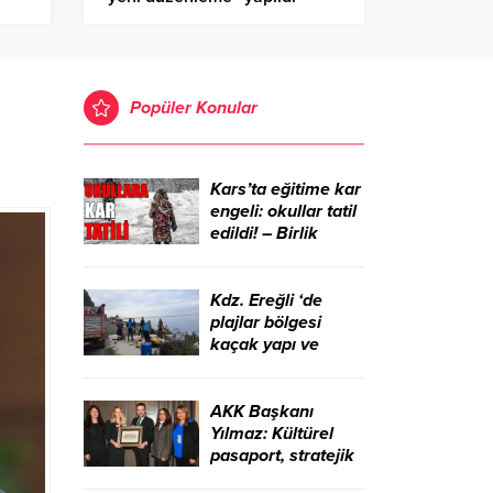
Birlik Haber Ajansı
Popüler Konular
Kars’ta eğitime kar
engeli: okullar tatil
edildi! – Birlik
Haber Ajansı
Kdz. Ereğli ‘de
plajlar bölgesi
kaçak yapı ve
işgallerden
temizlendi – Birlik
Haber Ajansı
AKK Başkanı
Yılmaz: Kültürel
pasaport, stratejik
bir kalkınma