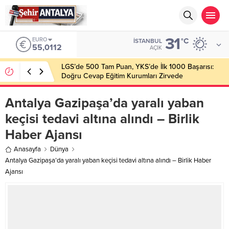
31
ALTIN
°C
İSTANBUL
6.519,97
AÇIK
Latif Albayrak’tan Bursa Erzurum Dernekleri
Federasyonu İçin 25 Maddelik Büyük Vizyon
Antalya Gazipaşa’da yaralı yaban
keçisi tedavi altına alındı – Birlik
Haber Ajansı
Anasayfa
Dünya
Antalya Gazipaşa’da yaralı yaban keçisi tedavi altına alındı – Birlik Haber
Ajansı