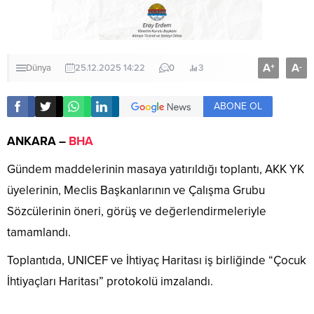
A
A
+
-
Dünya
25.12.2025 14:22
0
3
ABONE OL
ANKARA –
BHA
Gündem maddelerinin masaya yatırıldığı toplantı, AKK YK
üyelerinin, Meclis Başkanlarının ve Çalışma Grubu
Sözcülerinin öneri, görüş ve değerlendirmeleriyle
tamamlandı.
Toplantıda, UNICEF ve İhtiyaç Haritası iş birliğinde “Çocuk
İhtiyaçları Haritası” protokolü imzalandı.