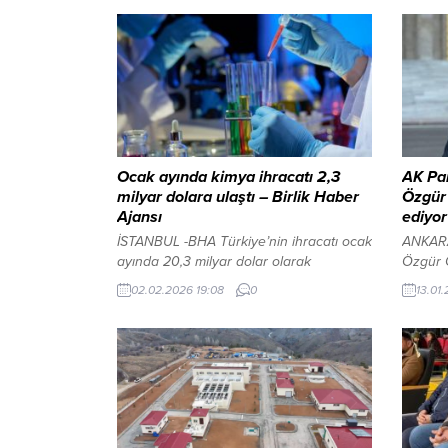
Ocak ayında kimya ihracatı 2,3
AK Par
milyar dolara ulaştı – Birlik Haber
Özgür 
Ajansı
ediyor
İSTANBUL -BHA Türkiye’nin ihracatı ocak
ANKARA
ayında 20,3 milyar dolar olarak
Özgür Ö
gerçekleşti. Kimya sektörü ise aynı
halk ta
02.02.2026 19:08
0
13.01
dönemde 2,3 milyar dolarlık ihracata
Cumhur
imza attı. İki Yeni Gazlaştırma Tesisi
tartışm
GeliyorYAZI ARASI REKLAM ALANI İçeriği
eleştir
Görüntüle İstanbul Kimyevi Maddeler ve
iradesi
Mamulleri İhracatçıları Birliği (İKMİB)
belirtt
Yönetim Kurulu Başkanı Adil Pelister,
düşünm
kimya sektörünün ocak ayında 2,3...
açıklam
ARASI 