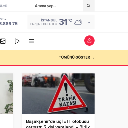
NLAR
31
IST
°C
İSTANBUL
3.889,75
PARÇALI BULUTLU
vede
TÜMÜNÜ GÖSTER →
Başakşehir’de üç İETT otobüsü
çarpıştı: 5 kişi yaralandı – Birlik