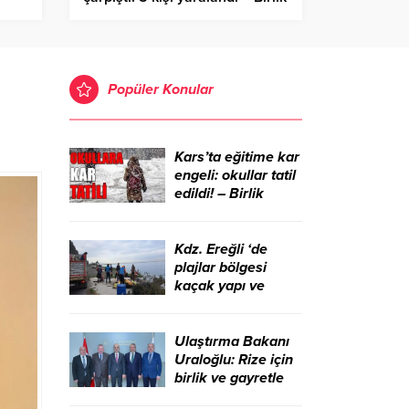
Haber Ajansı
Popüler Konular
Kars’ta eğitime kar
engeli: okullar tatil
edildi! – Birlik
Haber Ajansı
Kdz. Ereğli ‘de
plajlar bölgesi
kaçak yapı ve
işgallerden
temizlendi – Birlik
Haber Ajansı
Ulaştırma Bakanı
Uraloğlu: Rize için
birlik ve gayretle
çalışmaya devam