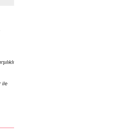
şılıklı
 ile