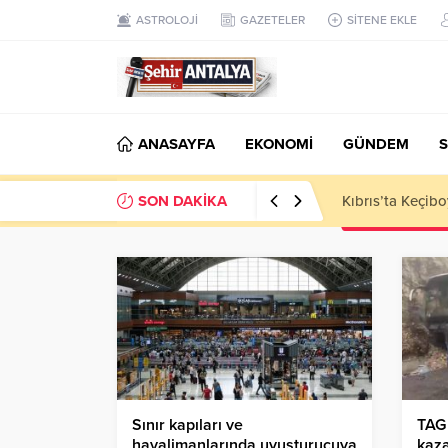
ASTROLOJİ
GAZETELER
SİTENE EKLE
ANASAYFA
EKONOMİ
GÜNDEM
S
SON DAKİKA
LGS’de 500 Tam 
Sınır kapıları ve
TAG 
havalimanlarında uyuşturucuya
kaza