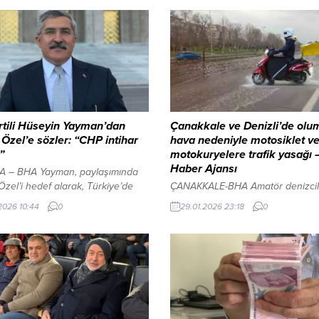
tili Hüseyin Yayman’dan
Çanakkale ve Denizli’de olu
Özel’e sözler: “CHP intihar
hava nedeniyle motosiklet v
”
motokuryelere trafik yasağı –
Haber Ajansı
 – BHA Yayman, paylaşımında
zel’i hedef alarak, Türkiye’de
ÇANAKKALE-BHA Amatör denizcil
rafından seçilmiş bir
eğitimlerinden elde edilen 47 mily
.2026 10:44
0
29.01.2026 23:18
0
başkanı varken “meşruiyet”
yelken kulüplerine aktarıldı İçeriği
ası açılmasını sert sözlerle
Görüntüle YAZI ARASI REKLAM A
di. Yayman, bu yaklaşımın millet
Çanakkale ve Denizli’de olumsuz
ni yok saymak anlamına geldiğini
koşulları nedeniyle motosiklet, elek
i. “Okumuyor, anlamıyor,
scooter ve motokuryelerin trafiğe 
üyor” Hüseyin Yayman,
yasaklandı. Denizli Valiliği’nden y
asında şu ifadeleri kullandı:YAZI
açıklamada, Meteoroloji 5. Bölge
REKLAM ALANI “Özgür Özel,
Müdürlüğü verileri doğrultusunda