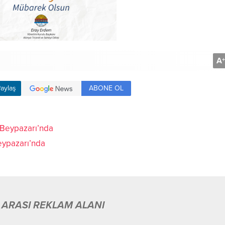
A
+
ABONE OL
aylaş
Beypazarı’nda
 ARASI REKLAM ALANI