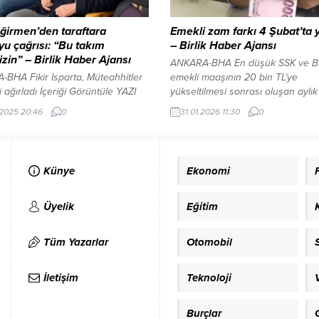
içindeki iktidar oyunlarını...
genelinde etkisini sürdüren yoğun 
nedeniyle...
ğirmen’den taraftara
Emekli zam farkı 4 Şubat’ta y
u çağrısı: “Bu takım
– Birlik Haber Ajansı
zin” – Birlik Haber Ajansı
ANKARA-BHA En düşük SSK ve B
-BHA Fikir Isparta, Müteahhitler
emekli maaşının 20 bin TL’ye
ni ağırladı İçeriği Görüntüle YAZI
yükseltilmesi sonrası oluşan aylık
REKLAM ALANI Isparta Belediye
ödemelerine ilişkin Sosyal Güvenl
.2025 20:46
0
31.01.2026 11:30
0
ı Şükrü Başdeğirmen, Isbaş
Kurumu’ndan (SGK) açıklama geldi
 32 Spor’un Arnavutköy
Yapılan düzenleme kapsamında
şmasında kendi sahasında aldığı
emeklilerin alacağı fark tutarları
yetin ardından oluşan tepkilere
belirlendi. Fark tutarları 4 Şubat’t
Künye
Ekonomi
 açıklamalarda bulundu. Başkan
ödenecek SGK tarafından yapılan
irmen, sporun doğasında
açıklamada, zamdan kaynaklanan
et kadar mağlubiyetin de
ödemelerinin 4 Şubat 2026 Çar
Üyelik
Eğitim
u hatırlatarak, ani ve kırıcı
günü...
rin kulüp yönetimini üzdüğünü...
Tüm Yazarlar
Otomobil
İletişim
Teknoloji
Burçlar