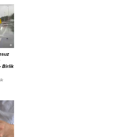
msuz
e
 Birlik
ik
on lira
LANI
 hava
trikli
çıkışı
apılan
 kent