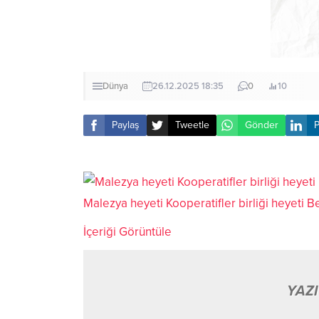
Dünya
26.12.2025 18:35
0
10
Paylaş
Tweetle
Gönder
P
Malezya heyeti Kooperatifler birliği heyeti 
İçeriği Görüntüle
YAZI