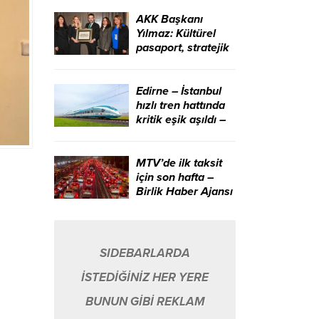
edeceğiz – Birlik
Haber Ajansı
AKK Başkanı
Yılmaz: Kültürel
pasaport, stratejik
bir kalkınma
aracıdır – Birlik
Haber Ajansı
Edirne – İstanbul
hızlı tren hattında
kritik eşik aşıldı –
Birlik Haber Ajansı
MTV’de ilk taksit
için son hafta –
Birlik Haber Ajansı
SIDEBARLARDA
İSTEDİĞİNİZ HER YERE
BUNUN GİBİ REKLAM