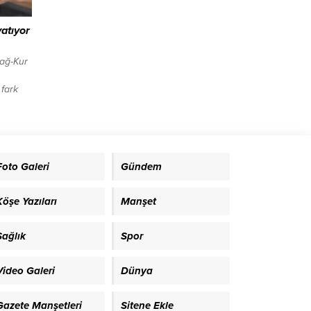
fırtına
atıyor
ağ-Kur
 fark
ik
.
a
Foto Galeri
Gündem
 fark
şamba
Köşe Yazıları
Manşet
Sağlık
Spor
Video Galeri
Dünya
Gazete Manşetleri
Sitene Ekle