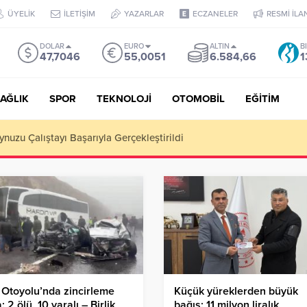
ÜYELİK
İLETİŞİM
YAZARLAR
ECZANELER
RESMİ İLA
DOLAR
EURO
ALTIN
B
47,7046
55,0051
6.584,66
1
AĞLIK
SPOR
TEKNOLOJİ
OTOMOBİL
EĞİTİM
Puan, YKS’de İlk 1000 Başarısı: Doğru Cevap Eğitim Kurumları Zir
Otoyolu’nda zincirleme
Küçük yüreklerden büyük
: 2 ölü, 10 yaralı – Birlik
bağış: 11 milyon liralık