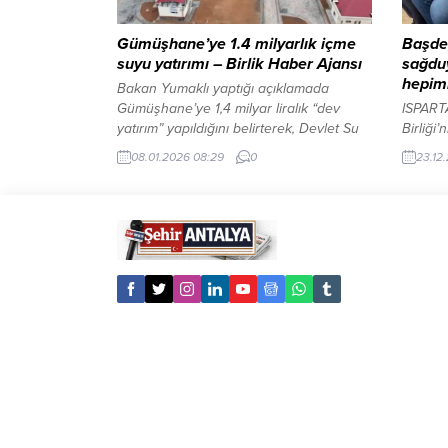
partisi 
Gümüşhane’ye 1.4 milyarlık içme
Başde
suyu yatırımı – Birlik Haber Ajansı
sağduy
hepimi
Bakan Yumaklı yaptığı açıklamada
Gümüşhane’ye 1,4 milyar liralık “dev
ISPARTA
yatırım” yapıldığını belirterek, Devlet Su
Birliği’
İşleri Genel Müdürlüğü tarafından
ARASI 
08.01.2026 08:29
0
23.12
kazandırılan içme suyu isale hattı ve
Başkan
arıtma tesisinin, şehrin içme suyu
Isparta
altyapısını güçlendireceğini ifade etti.
karşıla
Isparta elması cep yakacak İçeriği
mağlubi
Görüntüle YAZI ARASI REKLAM ALANI
ilişkin
Gümüşhane–BHA Günlük 25 bin
Başdeğ
metreküp arıtma kapasitesi...
galibiy
olduğun
tepkile