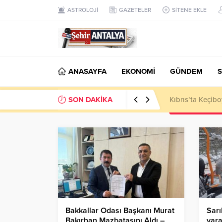
ASTROLOJİ
GAZETELER
SİTENE EKLE
ANASAYFA
EKONOMİ
GÜNDEM
S
SON DAKİKA
LGS’de 500 Tam 
Bakkallar Odası Başkanı Murat
Sar
Bakırhan Mazbatasını Aldı –
yara