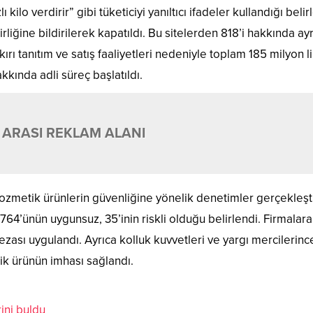
ı kilo verdirir” gibi tüketiciyi yanıltıcı ifadeler kullandığı beli
Birliğine bildirilerek kapatıldı. Bu sitelerden 818’i hakkında ay
ırı tanıtım ve satış faaliyetleri nedeniyle toplam 185 milyon li
akkında adli süreç başlatıldı.
 ARASI REKLAM ALANI
a kozmetik ürünlerin güvenliğine yönelik denetimler gerçekleşti
4’ünün uygunsuz, 35’inin riskli olduğu belirlendi. Firmalara
ezası uygulandı. Ayrıca kolluk kuvvetleri ve yargı mercilerinc
ik ürünün imhası sağlandı.