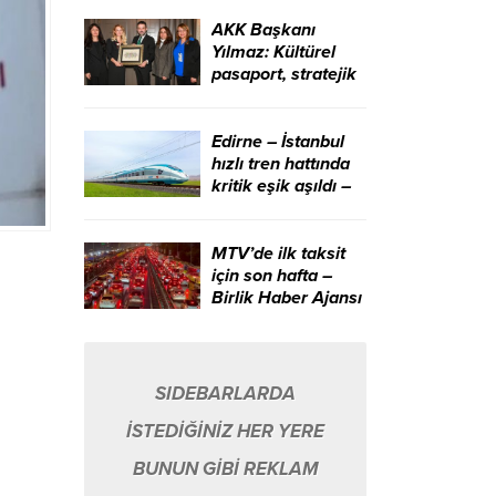
edeceğiz – Birlik
Haber Ajansı
AKK Başkanı
Yılmaz: Kültürel
pasaport, stratejik
bir kalkınma
aracıdır – Birlik
Haber Ajansı
Edirne – İstanbul
hızlı tren hattında
kritik eşik aşıldı –
Birlik Haber Ajansı
MTV’de ilk taksit
için son hafta –
Birlik Haber Ajansı
SIDEBARLARDA
İSTEDİĞİNİZ HER YERE
BUNUN GİBİ REKLAM