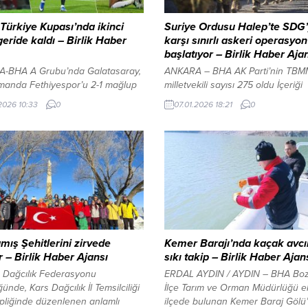
 Türkiye Kupası’nda ikinci
Suriye Ordusu Halep’te SDG
geride kaldı – Birlik Haber
karşı sınırlı askeri operasyon
başlatıyor – Birlik Haber Aja
-BHA A Grubu’nda Galatasaray,
ANKARA – BHA AK Parti’nin TBM
manda Fethiyespor’u 2-1 mağlup
milletvekili sayısı 275 oldu İçeriği
grupta 2’de 2 yaptı. Sarı-kırmızılı
Görüntüle YAZI ARASI REKLAM A
.2026 10:33
0
07.01.2026 18:21
0
 puanla zirvedeki yerini korurken,
Suriye Enformasyon Bakanlığı Dı
n takipçisi Corendon
Medya Müdürlüğü Ofisi tarafında
spor’un 2 puan önünde haftayı
yapılan açıklamada, son bir ay iç
dı. Trabzonspor ise İstanbulspor
SDG’nin gerçekleştirdiği saldırıla
da aldığı 6-1’lik galibiyetle
20’den fazla sivilin ve 25’i aşkın 
n en farklı skorlarından birine
hayatını kaybettiği, 150’den fazla 
tı. Bordo-mavililer bu sonuçla
ise yaralandığı belirtildi. Açıklama
 3’e yükselterek...
söz...
mış Şehitlerini zirvede
Kemer Barajı’nda kaçak avcı
r – Birlik Haber Ajansı
sıkı takip – Birlik Haber Ajan
e Dağcılık Federasyonu
ERDAL AYDIN / AYDIN – BHA Bo
ünde, Kars Dağcılık İl Temsilciliği
İlçe Tarım ve Orman Müdürlüğü eki
pliğinde düzenlenen anlamlı
ilçede bulunan Kemer Baraj Gölü