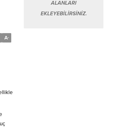
ALANLARI
EKLEYEBİLİRSİNİZ.
A
-
llikle
e
suç