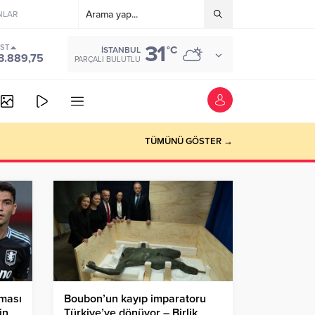
NLAR
31
IST
°C
İSTANBUL
3.889,75
PARÇALI BULUTLU
vede
TÜMÜNÜ GÖSTER →
şması
Boubon’un kayıp imparatoru
in
Türkiye’ye dönüyor – Birlik