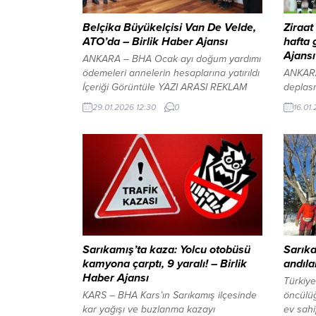
Belçika Büyükelçisi Van De Velde,
Ziraat
ATO’da – Birlik Haber Ajansı
hafta 
Ajansı
ANKARA – BHA Ocak ayı doğum yardımı
ödemeleri annelerin hesaplarına yatırıldı
ANKARA
İçeriği Görüntüle YAZI ARASI REKLAM
deplas
ALANI Belçika Kraliçesi Mathilde’nin
ederek 
29.01.2026 12:30
0
16.01
başkanlık edeceği Belçikalı iş
ekip, 6
insanlarından oluşan Ticaret Heyeti’nin
en yakı
Mayıs 2026’da Türkiye’de
Alanya
gerçekleştireceği toplantı öncesinde
tamamla
Belçika Büyükelçisi Hendrik Van de
karşısın
Velde, Ankara Ticaret Odası (ATO)
haftanı
Yönetim Kurulu Başkanı Gürsel Baran’ı
imza at
ziyaret...
puanını
Sarıkamış’ta kaza: Yolcu otobüsü
Sarıka
kamyona çarptı, 9 yaralı! – Birlik
andıla
Haber Ajansı
Türkiy
KARS – BHA ​Kars’ın Sarıkamış ilçesinde
öncülüğ
kar yağışı ve buzlanma kazayı
ev sahi