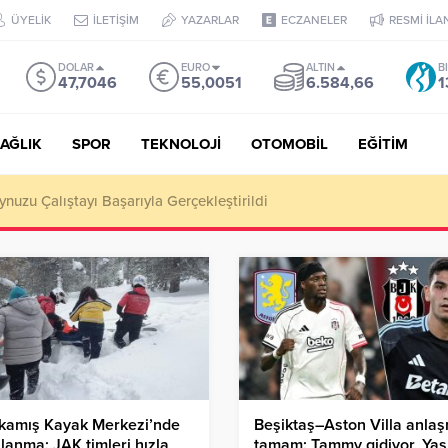
ÜYELİK
İLETİŞİM
YAZARLAR
ECZANELER
RESMİ İLA
DOLAR
EURO
ALTIN
B
47,7046
55,0051
6.584,66
1
AĞLIK
SPOR
TEKNOLOJİ
OTOMOBİL
EĞİTİM
Puan, YKS’de İlk 1000 Başarısı: Doğru Cevap Eğitim Kurumları Zir
ıkamış Kayak Merkezi’nde
Beşiktaş–Aston Villa anla
lanma: JAK timleri hızla
tamam: Tammy gidiyor, Yas