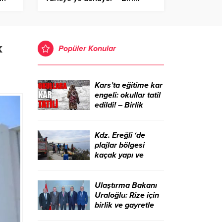
ı
Haber Ajansı
k
Popüler Konular
Kars’ta eğitime kar
engeli: okullar tatil
edildi! – Birlik
Haber Ajansı
Kdz. Ereğli ‘de
plajlar bölgesi
kaçak yapı ve
işgallerden
temizlendi – Birlik
Haber Ajansı
Ulaştırma Bakanı
Uraloğlu: Rize için
birlik ve gayretle
çalışmaya devam