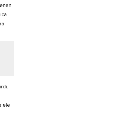
rlenen
rıca
ra
rdi.
e ele