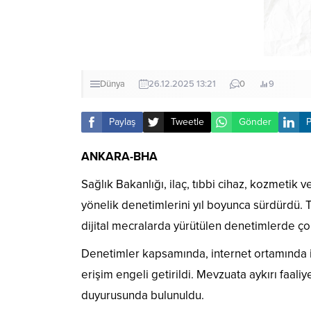
Dünya
26.12.2025 13:21
0
9
Paylaş
Tweetle
Gönder
P
ANKARA-BHA
Sağlık Bakanlığı, ilaç, tıbbi cihaz, kozmetik v
yönelik denetimlerini yıl boyunca sürdürdü. T
dijital mecralarda yürütülen denetimlerde çok
Denetimler kapsamında, internet ortamında ila
erişim engeli getirildi. Mevzuata aykırı faaliy
duyurusunda bulunuldu.