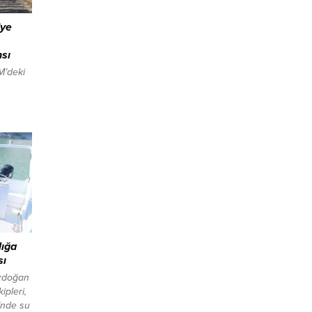
’ye
nsı
M’deki
LANI
ş
n
erisinde
rda
askerin
kişinin
da,
lığa
sı
zdoğan
pleri,
’nde su