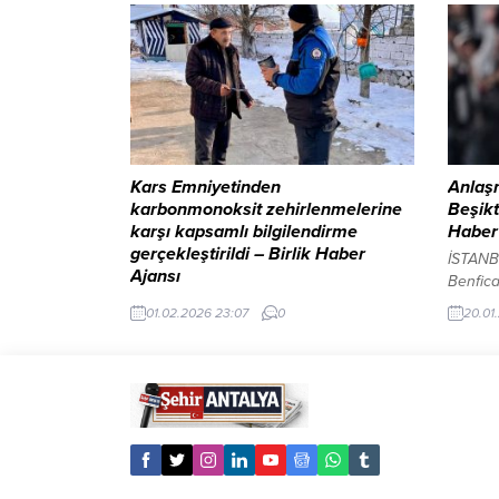
yeniden çekmenin hayalini kuran Doug
dayandı
ve Griff’in, orta yaş krizine girdikleri bir
eğitimi
dönemde atıldıkları eğlenceli ve aksiyon
olarak 
dolu macerayı konu alıyor....
Kontenj
Hukuk f
kademel
Kars Emniyetinden
Anlaş
karbonmonoksit zehirlenmelerine
Beşikt
karşı kapsamlı bilgilendirme
Haber
gerçekleştirildi – Birlik Haber
İSTANBU
Ajansı
Benfica
KARS-BHA Çalışmalar kapsamında
milyon 
01.02.2026 23:07
0
20.01
cadde ve sokaklarda vatandaşlara
avro eu
bilgilendirici broşürler dağıtılarak,
futbolc
karbonmonoksit gazının özellikleri,
planlan
zehirlenmeye yol açan durumlar, erken
Rafa Si
belirtiler ve alınması gereken önlemler
16 maça
detaylı şekilde anlatıldı. Ekipler, özellikle
konusu 
soba, kombi, şofben ve benzeri yakıtla
asistli
çalışan cihazların düzenli bakımının
takımına