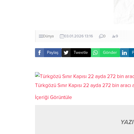
Dünya
03.01.2026 13:16
0
9
Paylaş
Tweetle
Gönder
P
Türkgözü Sınır Kapısı 22 ayda 272 bin aracı a
İçeriği Görüntüle
YAZI