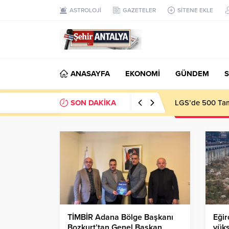
ASTROLOJİ
GAZETELER
SİTENE EKLE
ANASAYFA
EKONOMİ
GÜNDEM
S
SON DAKİKA
LGS’de 500 Tam 
TİMBİR Adana Bölge Başkanı
Eğir
Bozkurt’tan Genel Başkan
yüks