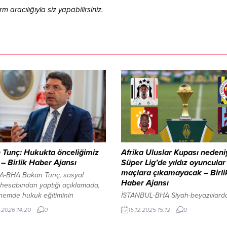
aracılığıyla siz yapabilirsiniz.
 Tunç: Hukukta önceliğimiz
Afrika Uluslar Kupası nedeni
k – Birlik Haber Ajansı
Süper Lig’de yıldız oyuncular
maçlara çıkamayacak – Birli
-BHA Bakan Tunç, sosyal
Haber Ajansı
hesabından yaptığı açıklamada,
nemde hukuk eğitiminin
İSTANBUL-BHA Siyah-beyazlılard
yle ilgili çeşitli rapor ve
Wilfred Ndidi (Nijerya) ve El Bilal 
.2026 14:20
0
15.12.2025 15:12
0
lerin gündeme geldiğini belirtti.
(Mali), Afrika Uluslar Kupası için mil
ğerlendirmelerin eksik bilgiye
takımlarına katılacak. Beşiktaş bu 