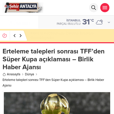
31
ALTIN
°C
İSTANBUL
6.660,55
PARÇALI BULUTLU
LGS’de 500 Tam Puan, YKS’de İlk 1000 Başarısı:
Doğru Cevap Eğitim Kurumları Zirvede
Erteleme talepleri sonrası TFF’den
Süper Kupa açıklaması – Birlik
Haber Ajansı
Anasayfa
Dünya
Erteleme talepleri sonrası TFF’den Süper Kupa açıklaması – Birlik Haber
Ajansı