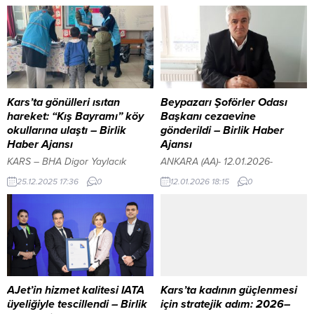
Kars’ta gönülleri ısıtan
Beypazarı Şoförler Odası
hareket: “Kış Bayramı” köy
Başkanı cezaevine
okullarına ulaştı – Birlik
gönderildi – Birlik Haber
Haber Ajansı
Ajansı
KARS – BHA ​Digor Yaylacık
ANKARA (AA)- 12.01.2026-
Köyü’nde Bayram Havası ​Kars İl
Beypazarı Şoförler ve
25.12.2025 17:36
0
12.01.2026 18:15
0
Müftülüğü koordinesinde
Otomobilciler Odası başkanı
yürütülen ve hayırseverlerin
Ömer Ercan, ceza evine konuldu.
büyük desteğiyle büyüyen
YAŞAR TOMBAK / ANKARA –
yardım kampanyası, bu kez Digor
BHA YAZI ARASI REKLAM ALANI
ilçesine bağlı Yaylacık Köyü’ne
Geçtiğimiz ay, yönetim kurulu
ulaştı. TDV Kars Şubesi Kadın
üyesi Ekrem Ertürk ve bazı oda
Kolları ve gönüllüleri tarafından
üyeleriyle birlikte Mihalıççık ilçesi
özenle hazırlanan mont, atkı ve
istikametinden Beypazarı ilçesine
AJet’in hizmet kalitesi IATA
Kars’ta kadının güçlenmesi
bereler, İl Müftü Yardımcısı Fatma
gelmekte olan siyah plakalı,
üyeliğiyle tescillendi – Birlik
için stratejik adım: 2026–