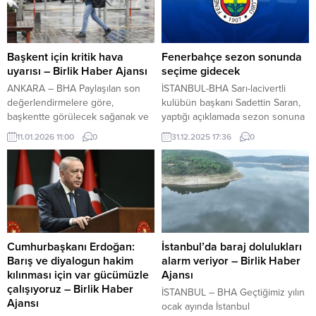
ayına kıyasla yüzde 18,5 artışla
yönelik operasyonda sunucu
3,5 milyon ton olarak kaydedildi.
Okan Karacan gözaltına alındı.
Nihai mamul tüketiminde tarihi
İstanbul ve İzmir’de yaklaşık 7
seviye Nihai mamul tüketimi Aralık
milyon uyuşturucu hap ele
Başkent için kritik hava
Fenerbahçe sezon sonunda
2025’te...
geçirildiYAZI ARASI REKLAM
uyarısı – Birlik Haber Ajansı
seçime gidecek
ALANI İçeriği Görüntüle
ANKARA – BHA Paylaşılan son
İSTANBUL-BHA Sarı-lacivertli
Soruşturma kapsamında salı günü
değerlendirmelere göre,
kulübün başkanı Sadettin Saran,
şirketin Yönetim Kurulu Başkanı
başkentte görülecek sağanak ve
yaptığı açıklamada sezon sonuna
Selahattin Aydın...
yer yer karla karışık yağmurun
kadar görevine devam edeceğini
11.01.2026 11:00
0
31.12.2025 17:36
0
zaman zaman kuvvetli olacağı
belirterek, sportif sürecin
tahmin ediliyor. Yağışların özellikle
tamamlanmasının ardından
sabahın erken saatleri ile öğleye
kulübün olağanüstü genel kurula
kadar etkisini artırması bekleniyor.
gideceğini duyurdu.YAZI ARASI
Meteoroloji yetkilileri, yağışların
REKLAM ALANI
kentin kuzey ve batı ilçelerinde
daha yoğun görülebileceğini,
yüksek kesimlerde ise yağışın
Cumhurbaşkanı Erdoğan:
İstanbul’da baraj dolulukları
zaman zaman...
Barış ve diyalogun hakim
alarm veriyor – Birlik Haber
kılınması için var gücümüzle
Ajansı
çalışıyoruz – Birlik Haber
İSTANBUL – BHA Geçtiğimiz yılın
Ajansı
ocak ayında İstanbul