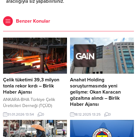
aracılığıyla siz yapabilirsiniz.
Benzer Konular
Çelik tüketimi 39,3 milyon
Anahat Holding
tonla rekor kırdı – Birlik
soruşturmasında yeni
Haber Ajansı
gelişme: Okan Karacan
gözaltına alındı – Birlik
ANKARA-BHA Türkiye Çelik
Haber Ajansı
Üreticileri Derneği (TÇÜD)
verilerine göre, Türkiye’nin ham
İSTANBUL-BHA Anahat Holding’e
31.01.2026 13:54
0
18.12.2025 13:25
0
çelik üretimi 2025 yılında bir
yönelik yürütülen soruşturmada
önceki yıla göre yüzde 3,3 artarak
bu sabah yeni bir gelişme
38,1 milyon ton oldu. Aralık
yaşandı. GAİN Medya’yı da
2025’te üretim, 2024’ün aynı
bünyesinde barındıran holdinge