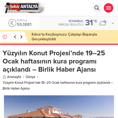
31
ALTIN
°C
İSTANBUL
6.660,55
PARÇALI BULUTLU
LGS’de 500 Tam Puan, YKS’de İlk 1000 Başarısı:
Doğru Cevap Eğitim Kurumları Zirvede
Yüzyılın Konut Projesi’nde 19–25
Ocak haftasının kura programı
açıklandı – Birlik Haber Ajansı
Anasayfa
Dünya
Yüzyılın Konut Projesi’nde 19–25 Ocak haftasının kura programı açıklandı –
Birlik Haber Ajansı