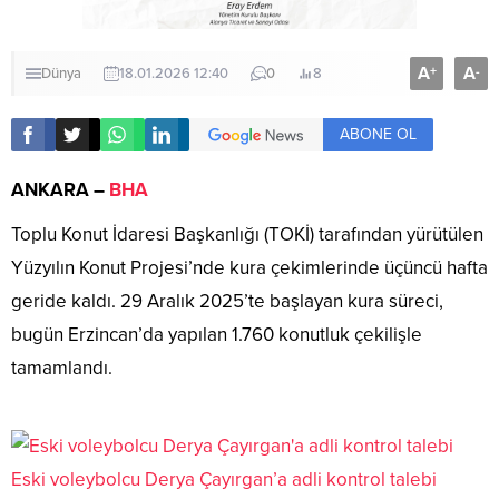
A
A
+
-
Dünya
18.01.2026 12:40
0
8
ABONE OL
ANKARA –
BHA
Toplu Konut İdaresi Başkanlığı (TOKİ) tarafından yürütülen
Yüzyılın Konut Projesi’nde kura çekimlerinde üçüncü hafta
geride kaldı. 29 Aralık 2025’te başlayan kura süreci,
bugün Erzincan’da yapılan 1.760 konutluk çekilişle
tamamlandı.
Eski voleybolcu Derya Çayırgan’a adli kontrol talebi