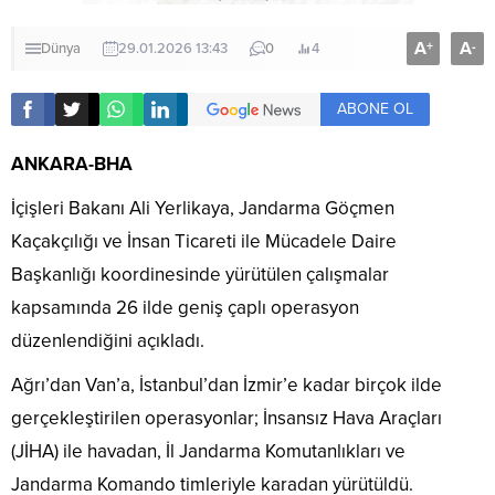
A
A
+
-
Dünya
29.01.2026 13:43
0
4
ABONE OL
ANKARA-BHA
İçişleri Bakanı Ali Yerlikaya, Jandarma Göçmen
Kaçakçılığı ve İnsan Ticareti ile Mücadele Daire
Başkanlığı koordinesinde yürütülen çalışmalar
kapsamında 26 ilde geniş çaplı operasyon
düzenlendiğini açıkladı.
Ağrı’dan Van’a, İstanbul’dan İzmir’e kadar birçok ilde
gerçekleştirilen operasyonlar; İnsansız Hava Araçları
(JİHA) ile havadan, İl Jandarma Komutanlıkları ve
Jandarma Komando timleriyle karadan yürütüldü.