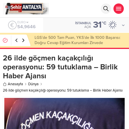
31
ALTIN
°C
İSTANBUL
6.488,95
AÇIK
Latif Albayrak’tan Bursa Erzurum Dernekleri
Federasyonu İçin 25 Maddelik Büyük Vizyon
26 ilde göçmen kaçakçılığı
operasyonu: 59 tutuklama – Birlik
Haber Ajansı
Anasayfa
Dünya
26 ilde göçmen kaçakçılığı operasyonu: 59 tutuklama – Birlik Haber Ajansı