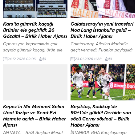
Kars’ta gümrük kaçağı
Galatasaray’ın yeni transferi
ürünler ele geçirildi: 26
Noa Lang İstanbul’a geldi –
Gözaltı! – Birlik Haber Ajansı
Birlik Haber Ajansı
Operasyon kapsamında çok
Galatasaray, Atletico Madrid’e
sayıda gümrük kaçağı ürün ele
geçit vermedi: Puanlar paylaşıldı
geçirilirken, 26 kişi hakkında adli
İçeriği Görüntüle YAZI ARASI
24.12.2025 02:06
0
23.01.2026 11:33
0
işlem başlatıldı. ​4 Noktada Eş
REKLAM ALANI İSTANBUL-BHA
Zamanlı Baskın ​Kars Emniyet
İtalya’nın Napoli kentinden
Müdürlüğü Kaçakçılık ve
Atatürk Havalimanı Genel
Organize Suçlarla Mücadele
Havacılık Terminali’ne özel uçakla
(KOM) Şube Müdürlüğü ekipleri,
gelen 26 yaşındaki kanat
halkın huzur ve güvenliğini
oyuncusunu, sarı-kırmızılı kulüp
sağlamak amacıyla düğmeye
yetkilileri ve bir grup Galatasaray
bastı. Kars Merkez ile birlikte
taraftarı karşıladı. “Burada
Kepez’in Mir Mehmet Selim
Beşiktaş, Kadıköy’de
Digor, Kağızman ve Sarıkamış
olduğum için mutluyum”
Unat Taziye ve Semt Evi
90+1’de güldü! Derbide son
ilçelerinde belirlenen...
Havalimanında basın
hizmete açıldı – Birlik Haber
sözü Cerny söyledi – Birlik
mensuplarının sorularını
Ajansı
Haber Ajansı
yanıtlayan Noa Lang,
ANTALYA – BHA Başkan Mesut
İSTANBUL-BHA Karşılaşmaya
İstanbul’da...