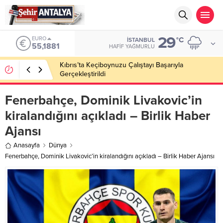
29
ALTIN
°C
İSTANBUL
6.660,55
HAFIF YAĞMURLU
LGS’de 500 Tam Puan, YKS’de İlk 1000 Başarısı:
Doğru Cevap Eğitim Kurumları Zirvede
Fenerbahçe, Dominik Livakovic’in
kiralandığını açıkladı – Birlik Haber
Ajansı
Anasayfa
Dünya
Fenerbahçe, Dominik Livakovic’in kiralandığını açıkladı – Birlik Haber Ajansı