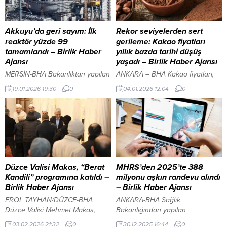
Akkuyu’da geri sayım: İlk
Rekor seviyelerden sert
reaktör yüzde 99
gerileme: Kakao fiyatları
tamamlandı – Birlik Haber
yıllık bazda tarihi düşüş
Ajansı
yaşadı – Birlik Haber Ajansı
MERSİN-BHA Bakanlıktan yapılan
ANKARA – BHA Kakao fiyatları,
açıklamaya göre Bayraktar,
2024 yılında arza ilişkin
19.01.2026 19:30
0
04.01.2026 12:04
0
Akkuyu NGS sahasında
endişelerin etkisiyle yükselerek
yürütülen çalışmaları yerinde
ton başına 12 bin 931 dolarla
inceledi. Birinci reaktörün kontrol
rekor seviyeye ulaştı. Aynı yıl,
odasında yetkililerden bilgi alan
Batı Afrika’daki olumsuz hava
Bayraktar, sahadaki son duruma
koşulları ve küresel stoklardaki
ilişkin değerlendirmelerde
düşüş nedeniyle fiyatlarda güçlü
bulundu. Bayraktar ayrıca,
bir yükseliş yaşanmış, yıl 11 bin
Rusya’da aldıkları özel eğitimin
675 dolar seviyesinden
Düzce Valisi Makas, “Berat
MHRS’den 2025’te 388
ardından Akkuyu NGS’de göreve
tamamlanmıştı. Ancak Batı
Kandili” programına katıldı –
milyonu aşkın randevu alındı
başlayan Türk mühendislerle
Afrika’da kuraklık endişelerinin...
Birlik Haber Ajansı
– Birlik Haber Ajansı
kontrol odasında bir süre sohbet
EROL TAYHAN/DÜZCE-BHA
ANKARA-BHA Sağlık
ederek kendilerine başarılar
Düzce Valisi Mehmet Makas,
Bakanlığından yapılan
diledi. YAZI...
göreve başladığı andan itibaren
açıklamaya göre, çalışmalar
03.02.2026 21:32
0
30.12.2025 16:44
0