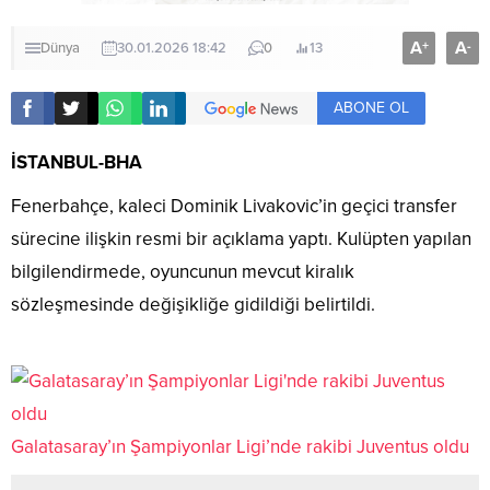
A
A
+
-
Dünya
30.01.2026 18:42
0
13
ABONE OL
İSTANBUL-BHA
Fenerbahçe, kaleci Dominik Livakovic’in geçici transfer
sürecine ilişkin resmi bir açıklama yaptı. Kulüpten yapılan
bilgilendirmede, oyuncunun mevcut kiralık
sözleşmesinde değişikliğe gidildiği belirtildi.
Galatasaray’ın Şampiyonlar Ligi’nde rakibi Juventus oldu