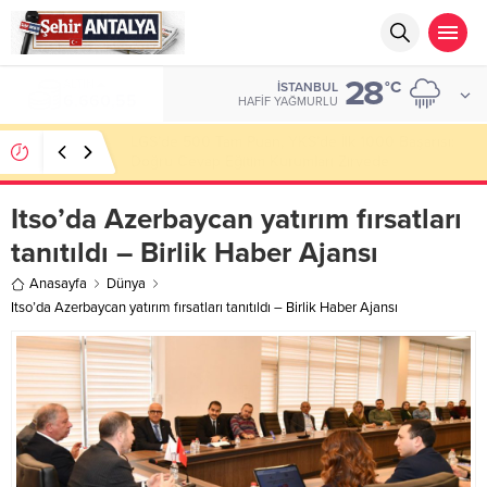
28
ALTIN
°C
İSTANBUL
6.660,55
HAFIF YAĞMURLU
LGS’de 500 Tam Puan, YKS’de İlk 1000 Başarısı:
Doğru Cevap Eğitim Kurumları Zirvede
Itso’da Azerbaycan yatırım fırsatları
tanıtıldı – Birlik Haber Ajansı
Anasayfa
Dünya
Itso’da Azerbaycan yatırım fırsatları tanıtıldı – Birlik Haber Ajansı