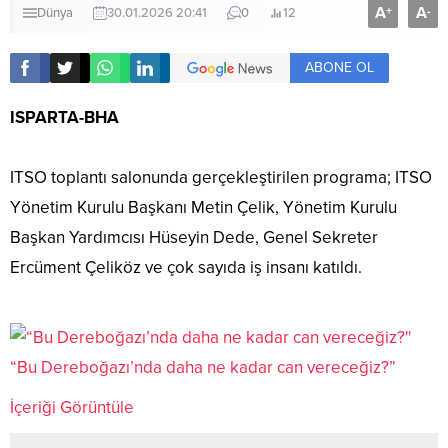
A
A
+
-
Dünya
30.01.2026 20:41
0
12
ABONE OL
ISPARTA-BHA
ITSO toplantı salonunda gerçekleştirilen programa; ITSO
Yönetim Kurulu Başkanı Metin Çelik, Yönetim Kurulu
Başkan Yardımcısı Hüseyin Dede, Genel Sekreter
Ercüment Çeliköz ve çok sayıda iş insanı katıldı.
“Bu Dereboğazı’nda daha ne kadar can vereceğiz?”
İçeriği Görüntüle