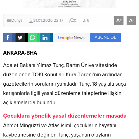
A
A
+
-
Dünya
31.01.2026 22:17
0
6
ABONE OL
ANKARA-BHA
Adalet Bakanı Yılmaz Tunç, Bartın Üniversitesinde
düzenlenen TOKİ Konutları Kura Töreni’nin ardından
gazetecilerin sorularını yanıtladı. Tunç, 18 yaş altı suça
karışanlarla ilgili yasal düzenleme taleplerine ilişkin
açıklamalarda bulundu.
Çocuklara yönelik yasal düzenlemeler masada
Ahmet Minguzzi ve Atlas isimli çocukların hayatını
kaybetmesine değinen Tunç, yaşanan olayların