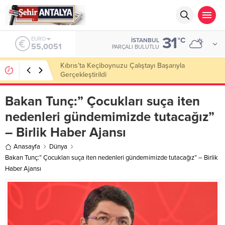
31
ALTIN
°C
İSTANBUL
6.584,66
PARÇALI BULUTLU
LGS’de 500 Tam Puan, YKS’de İlk 1000 Başarısı:
Doğru Cevap Eğitim Kurumları Zirvede
Bakan Tunç:” Çocukları suça iten
nedenleri gündemimizde tutacağız”
– Birlik Haber Ajansı
Anasayfa
Dünya
Bakan Tunç:” Çocukları suça iten nedenleri gündemimizde tutacağız” – Birlik
Haber Ajansı