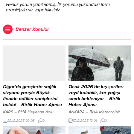
Henüz yorum yapılmamış. İlk yorumu yukarıdaki form
aracılığıyla siz yapabilirsiniz.
Benzer Konular
Digor’da gençlerin sağlık
Ocak 2026’da kış şartları
vizyonu yarıştı: Büyük
zayıf kalabilir, kar yağışı
finalde ödüller sahiplerini
sınırlı bekleniyor – Birlik
buldu! – Birlik Haber Ajansı
Haber Ajansı
KARS – BHA Heyecan dolu
ANKARA – BHA Meteoroloji
anların yaşandığı programda,
Genel Müdürlüğü (MGM)
22.12.2025 02:08
0
17.12.2025 12:01
0
Digor Kaymakamı Ahmed Tayyib
verilerinden derlenen bilgilere
Kahraman gençlerin kürsü
göre, 2025-2026 kış sezonunun