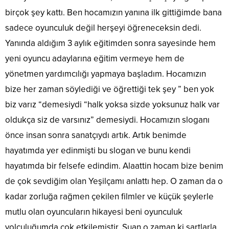
birçok şey kattı. Ben hocamızın yanına ilk gittiğimde bana
sadece oyunculuk değil herşeyi öğreneceksin dedi.
Yanında aldığım 3 aylık eğitimden sonra sayesinde hem
yeni oyuncu adaylarına eğitim vermeye hem de
yönetmen yardımcılığı yapmaya başladım. Hocamızın
bize her zaman söylediği ve öğrettiği tek şey ” ben yok
biz varız “demesiydi “halk yoksa sizde yoksunuz halk var
oldukça siz de varsınız” demesiydi. Hocamızın sloganı
önce insan sonra sanatçıydı artık. Artık benimde
hayatımda yer edinmişti bu slogan ve bunu kendi
hayatımda bir felsefe edindim. Alaattin hocam bize benim
de çok sevdiğim olan Yeşilçamı anlattı hep. O zaman da o
kadar zorluğa rağmen çekilen filmler ve küçük şeylerle
mutlu olan oyuncuların hikayesi beni oyunculuk
yolculuğumda çok etkilemiştir. Şuan o zaman ki şartlarla