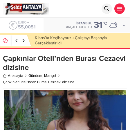
31
ALTIN
°C
İSTANBUL
6.584,66
PARÇALI BULUTLU
LGS’de 500 Tam Puan, YKS’de İlk 1000 Başarısı:
Doğru Cevap Eğitim Kurumları Zirvede
Çapkınlar Oteli’nden Burası Cezaevi
dizisine
Anasayfa
Gündem
,
Manşet
Çapkınlar Oteli’nden Burası Cezaevi dizisine