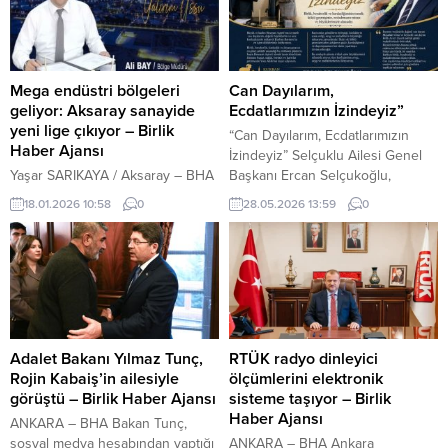
Mega endüstri bölgeleri
Can Dayılarım,
geliyor: Aksaray sanayide
Ecdatlarımızın İzindeyiz”
yeni lige çıkıyor – Birlik
“Can Dayılarım, Ecdatlarımızın
Haber Ajansı
İzindeyiz” Selçuklu Ailesi Genel
Yaşar SARIKAYA / Aksaray – BHA
Başkanı Ercan Selçukoğlu,
Aksaray, Sanayi Alanları Master
Kurban Bayramı dolayısıyla
18.01.2026 10:58
0
28.05.2026 13:59
0
Planı ile 2026’ya güçlü giriyor.
yayımladığı anlamlı mesajında,
Mega Endüstri Bölgeleri, yeni
başta büyük ve kadim Hesenan
yatırım alanları ve istihdam
Aşireti olmak üzere tüm İslam
Aksaray’ı sanayide öne çıkarıyor.
âleminin bayramını kutladı.
Aksaray’a sanayi alanları master
Selçukoğlu mesajında şu
planı müjdesi Sanayi ve Teknoloji
ifadelere yer verdi: “Can
Bakanlığı’nın hayata geçirdiği
dayılarım, kıymetli büyüklerim ve
Sanayi Alanları Master Planı,
aziz kardeşlerim; mübarek Kurban
Adalet Bakanı Yılmaz Tunç,
RTÜK radyo dinleyici
Aksaray’ı kapsayan yeni yatırım
Bayramı’nızı en içten dileklerimle
Rojin Kabaiş’in ailesiyle
ölçümlerini elektronik
alanlarıyla şehrin sanayi...
kutluyorum.YAZI ARASI...
görüştü – Birlik Haber Ajansı
sisteme taşıyor – Birlik
Haber Ajansı
ANKARA – BHA Bakan Tunç,
sosyal medya hesabından yaptığı
ANKARA – BHA Ankara