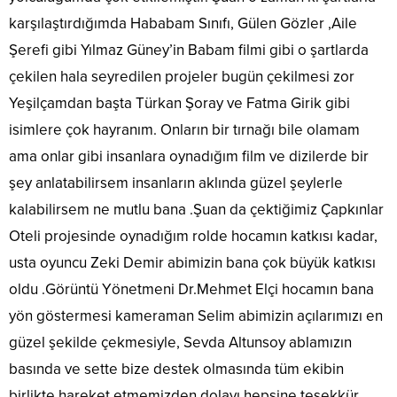
karşılaştırdığımda Hababam Sınıfı, Gülen Gözler ,Aile
Şerefi gibi Yılmaz Güney’in Babam filmi gibi o şartlarda
çekilen hala seyredilen projeler bugün çekilmesi zor
Yeşilçamdan başta Türkan Şoray ve Fatma Girik gibi
isimlere çok hayranım. Onların bir tırnağı bile olamam
ama onlar gibi insanlara oynadığım film ve dizilerde bir
şey anlatabilirsem insanların aklında güzel şeylerle
kalabilirsem ne mutlu bana .Şuan da çektiğimiz Çapkınlar
Oteli projesinde oynadığım rolde hocamın katkısı kadar,
usta oyuncu Zeki Demir abimizin bana çok büyük katkısı
oldu .Görüntü Yönetmeni Dr.Mehmet Elçi hocamın bana
yön göstermesi kameraman Selim abimizin açılarımızı en
güzel şekilde çekmesiyle, Sevda Altunsoy ablamızın
basında ve sette bize destek olmasında tüm ekibin
birlikte hareket etmemizden dolayı hepsine teşekkür