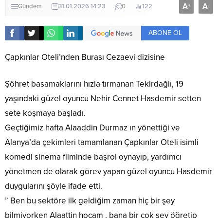
A
A
+
-
Gündem
31.01.2026 14:23
0
122
ABONE OL
Çapkınlar Oteli’nden Burası Cezaevi dizisine
Şöhret basamaklarını hızla tırmanan Tekirdağlı, 19
yaşındaki güzel oyuncu Nehir Cennet Hasdemir setten
sete koşmaya başladı.
Geçtiğimiz hafta Alaaddin Durmaz ın yönettiği ve
Alanya’da çekimleri tamamlanan Çapkınlar Oteli isimli
komedi sinema filminde başrol oynayıp, yardımcı
yönetmen de olarak görev yapan güzel oyuncu Hasdemir
duygularını şöyle ifade etti.
” Ben bu sektöre ilk geldiğim zaman hiç bir şey
bilmiyorken Alaattin hocam , bana bir çok şey öğretip