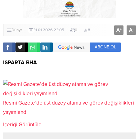
A
A
+
-
Dünya
31.01.2026 23:05
0
8
ABONE OL
ISPARTA-BHA
Resmi Gazete’de üst düzey atama ve görev değişiklikleri
yayımlandı
İçeriği Görüntüle