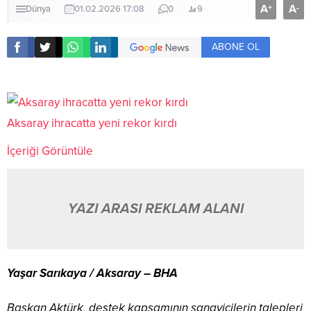
A
A
+
-
Dünya
01.02.2026 17:08
0
9
ABONE OL
Aksaray ihracatta yeni rekor kırdı
İçeriği Görüntüle
YAZI ARASI REKLAM ALANI
Yaşar Sarıkaya / Aksaray – BHA
Başkan Aktürk, destek kapsamının sanayicilerin talepleri