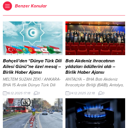
Benzer Konular
Bahçeli’den “Dünya Türk Dili
Batı Akdeniz ihracatının
Ailesi Günü”ne özel mesaj –
yıldızları ödüllerini aldı –
Birlik Haber Ajansı
Birlik Haber Ajansı
MELTEM SUZAN ZEKİ / ANKARA-
ANTALYA – BHA Batı Akdeniz
BHA 15 Aralık Dünya Türk Dili
İhracatçılar Birliği (BAİB), Antalya,
Ailesi Günü; kökü mazinin
Burdur ve Isparta’dan en fazla
16.12.2025 17:18
0
24.12.2025 22:18
0
derinliklerine uzanan, istikbale
ihracat gerçekleştiren firmaları
yönelen büyük Türk milletinin
“İhracatın Yıldızları” töreniyle
müşterek hafızasını, irfanını ve
ödüllendirdi. Kepez ilçesindeki
tarihsel yürüyüşünü idrak etmeye
Mimar Sinan Kültür Merkezi’nde
imkân sunan müstesna bir
düzenlenen törene Ticaret
gündür. Ankara Kent Konseyi’nde
Bakan Yardımcısı Özgür Volkan