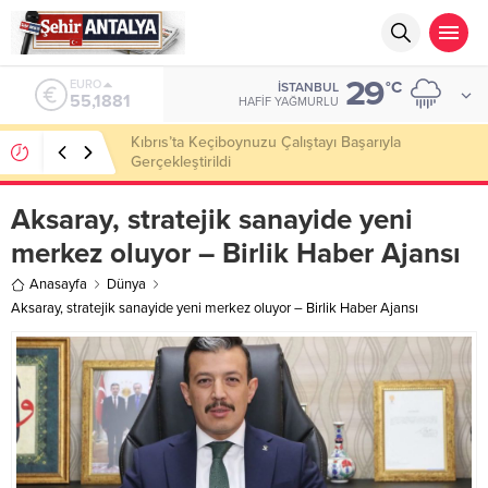
29
ALTIN
°C
İSTANBUL
6.660,55
HAFIF YAĞMURLU
LGS’de 500 Tam Puan, YKS’de İlk 1000 Başarısı:
Doğru Cevap Eğitim Kurumları Zirvede
Aksaray, stratejik sanayide yeni
merkez oluyor – Birlik Haber Ajansı
Anasayfa
Dünya
Aksaray, stratejik sanayide yeni merkez oluyor – Birlik Haber Ajansı