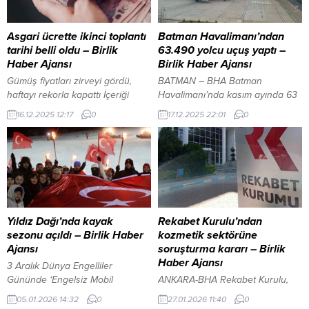
Asgari ücrette ikinci toplantı
Batman Havalimanı’ndan
tarihi belli oldu – Birlik
63.490 yolcu uçuş yaptı –
Haber Ajansı
Birlik Haber Ajansı
Gümüş fiyatları zirveyi gördü,
BATMAN – BHA Batman
haftayı rekorla kapattı İçeriği
Havalimanı’nda kasım ayında 63
Görüntüle YAZI ARASI REKLAM
bin yolcu taşındı Devlet Hava
16.12.2025 12:17
0
17.12.2025 22:01
0
ALANI ANKARA-BHA Bakan
Meydanları İşletmesi (DHMİ)
Işıkhan, Cumhurbaşkanlığı
Genel Müdürlüğü, Batman
Külliyesi’nde gerçekleştirilen
Havalimanı’nın Kasım ayına ilişkin
Kabine Toplantısı’nın ardından
hava yolu istatistiklerini
basın mensuplarının sorularını
kamuoyuyla paylaştı. Açıklanan
yanıtladı. Asgari Ücret Tespit
verilere göre, Batman
Komisyonu’nun ilk toplantısının 12
Havalimanı’nda yolcu, uçak ve
Aralık’ta Bakanlığın ev
yük trafiğinde yoğunluk yaşandı.
Yıldız Dağı’nda kayak
Rekabet Kurulu’ndan
sahipliğinde gerçekleştirildiğini
Batman Belediyesi’nden yağış
sezonu açıldı – Birlik Haber
kozmetik sektörüne
hatırlatan Işıkhan, sürecin
öncesi tam kapsamlı hazırlıkYAZI
Ajansı
soruşturma kararı – Birlik
planlandığı şekilde devam ettiğini
ARASI REKLAM ALANI...
Haber Ajansı
3 Aralık Dünya Engelliler
söyledi. Yeni yılda geçerli
Gününde ‘Engelsiz Mobil
ANKARA-BHA Rekabet Kurulu,
olacak...
Uygulama’ programı hayata geçti
kozmetik sektöründe faaliyet
05.01.2026 14:32
0
27.01.2026 11:40
0
İçeriği Görüntüle YAZI ARASI
gösteren Carex Bitkisel Ürünler