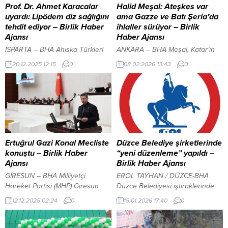
Prof. Dr. Ahmet Karacalar
Halid Meşal: Ateşkes var
uyardı: Lipödem diz sağlığını
ama Gazze ve Batı Şeria’da
tehdit ediyor – Birlik Haber
ihlaller sürüyor – Birlik
Ajansı
Haber Ajansı
ISPARTA – BHA Ahıska Türkleri
ANKARA – BHA Meşal, Katar’ın
Aksu’ya yerleşiyor: Hayvancılık
başkenti Doha’da düzenlenen 17.
20.12.2025 12:15
0
08.02.2026 13:43
0
ve mobilya alanında yatırım
El Cezire Forumu’nun ikinci
yapacaklar İçeriği Görüntüle YAZI
gününde gerçekleştirilen özel
ARASI REKLAM ALANI Lipödem
oturumda konuştu. Gazze’deki
hastalığının yalnızca estetik bir
tabloya değinen Meşal, ateşkese
sorun olmadığını vurgulayan Prof.
rağmen acıların ve ihlallerin sona
Dr. Ahmet Karacalar, hastalığın
ermediğini, Batı Şeria’da da
özellikle diz başta olmak üzere
baskıların sürdüğünü ifade etti.
eklemler üzerinde ciddi ve kalıcı
Hamas ve diğer Filistinli grupların
Ertuğrul Gazi Konal Mecliste
Düzce Belediye şirketlerinde
hasarlara yol açabileceğine
Gazze’nin yeniden imarı ve
konuştu – Birlik Haber
“yeni düzenleme” yapıldı –
dikkat çekti. Karacalar, lipödemin
mevcut sorunların çözümü için
Ajansı
Birlik Haber Ajansı
en...
yoğun...
GİRESUN – BHA Milliyetçi
EROL TAYHAN / DÜZCE-BHA
Hareket Partisi (MHP) Giresun
Düzce Belediyesi iştiraklerinde
Milletvekili Ertuğrul Gazi Konal
yönetici kadrolarında yeni bir
12.12.2025 02:24
0
15.01.2026 17:40
0
Türkiye Büyük Millet Meclisi
değişikliğe gidildi.Yeni
(TBMM)’de Ulaştırma ve
düzenlemeye göre BELTAŞ’ta
Habercilik Bakanlığı Bütçesi
uzun zamandır başarılı bir grafik