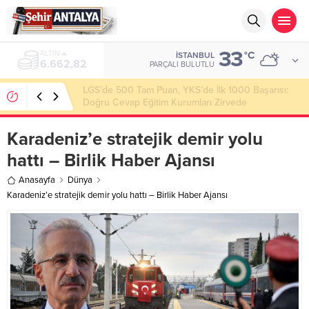
33
ALTIN
°C
İSTANBUL
6.662,82
PARÇALI BULUTLU
LGS’de 500 Tam Puan, YKS’de İlk 1000 Başarısı:
Doğru Cevap Eğitim Kurumları Zirvede
Karadeniz’e stratejik demir yolu
hattı – Birlik Haber Ajansı
Anasayfa
Dünya
Karadeniz’e stratejik demir yolu hattı – Birlik Haber Ajansı