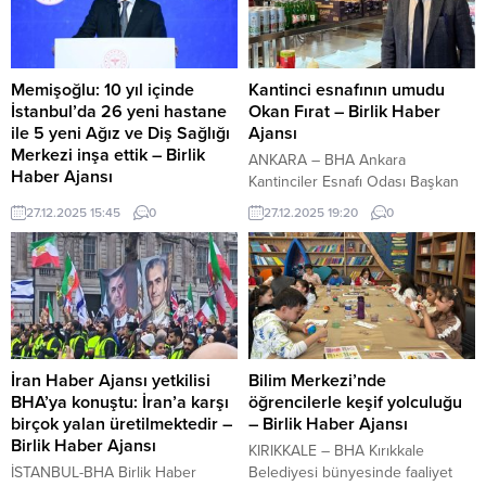
Memişoğlu: 10 yıl içinde
Kantinci esnafının umudu
İstanbul’da 26 yeni hastane
Okan Fırat – Birlik Haber
ile 5 yeni Ağız ve Diş Sağlığı
Ajansı
Merkezi inşa ettik – Birlik
ANKARA – BHA Ankara
Haber Ajansı
Kantinciler Esnafı Odası Başkan
İSTANBUL – BHA Prof. Dr.
Adayı Okan Fırat, kantinci
27.12.2025 15:45
0
27.12.2025 19:20
0
Mehmet Haberal, uyarıyor:
esnafının uzun süredir yaşadığı
Üretmeyen aç kalır, başkalarına
sorunlara kalıcı çözümler üretmek
muhtaç olur İçeriği Görüntüle
amacıyla yola çıktı. Saha
YAZI ARASI REKLAM ALANI Sağlık
tecrübesi, esnafla iç içe yaklaşımı
Bakanı Memişoğlu, “Hayata
ve çözüm odaklı projeleriyle
geçirdiğimiz Özel Hastaneler
dikkat çeken Fırat, oda
Yönetmeliği ve Sağlık Hizmetleri
yönetiminde şeffaflık, katılımcılık
Lisans Yönetmeliği ile özel sağlık
ve güçlü temsil anlayışını ön
İran Haber Ajansı yetkilisi
Bilim Merkezi’nde
yatırımlarının sahadan elde edilen
plana çıkarıyor. Okan Fırat,
BHA’ya konuştu: İran’a karşı
öğrencilerle keşif yolculuğu
bilimsel veriler ışığında Anadolu
yalnızca...
birçok yalan üretilmektedir –
– Birlik Haber Ajansı
başta olmak üzere bölgesel
Birlik Haber Ajansı
KIRIKKALE – BHA Kırıkkale
ihtiyaçlara göre...
İSTANBUL-BHA Birlik Haber
Belediyesi bünyesinde faaliyet