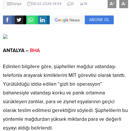
A
A
+
-
Dünya
08.02.2026 14:54
0
16
ABONE OL
ANTALYA –
BHA
Edinilen bilgilere göre, şüpheliler mağdur vatandaşı
telefonla arayarak kimliklerini MİT görevlisi olarak tanıttı.
Yürütüldüğü iddia edilen “gizli bir operasyon”
bahanesiyle vatandaşı korku ve panik ortamına
sürükleyen zanlılar, para ve ziynet eşyalarının geçici
olarak teslim edilmesi gerektiğini söyledi. Şüphelilerin bu
yöntemle mağdurdan yüksek miktarda para ve değerli
eşyayı aldığı belirlendi.