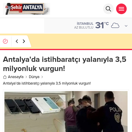
31
ALTIN
°C
İSTANBUL
6.662,10
AZ BULUTLU
LGS’de 500 Tam Puan, YKS’de İlk 1000 Başarısı:
Doğru Cevap Eğitim Kurumları Zirvede
Antalya'da istihbaratçı yalanıyla 3,5
milyonluk vurgun!
Anasayfa
Dünya
Antalya'da istihbaratçı yalanıyla 3,5 milyonluk vurgun!