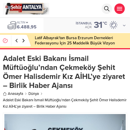
31
ALTIN
°C
İSTANBUL
6.488,95
AÇIK
Latif Albayrak’tan Bursa Erzurum Dernekleri
Federasyonu İçin 25 Maddelik Büyük Vizyon
Adalet Eski Bakanı İsmail
Müftüoğlu’ndan Çekmeköy Şehit
Ömer Halisdemir Kız AİHL’ye ziyaret
– Birlik Haber Ajansı
Anasayfa
Dünya
Adalet Eski Bakanı İsmail Müftüoğlu’ndan Çekmeköy Şehit Ömer Halisdemir
Kız AİHL’ye ziyaret – Birlik Haber Ajansı