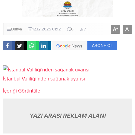
A
A
+
-
Dünya
12.12.2025 01:12
0
7
ABONE OL
İstanbul Valiliği’nden sağanak uyarısı
İçeriği Görüntüle
YAZI ARASI REKLAM ALANI