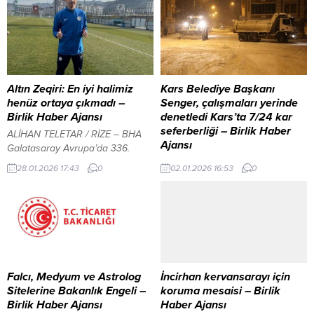
Altın Zeqiri: En iyi halimiz
Kars Belediye Başkanı
henüz ortaya çıkmadı –
Senger, çalışmaları yerinde
Birlik Haber Ajansı
denetledi Kars’ta 7/24 kar
seferberliği – Birlik Haber
ALİHAN TELETAR / RİZE – BHA
Ajansı
Galatasaray Avrupa’da 336.
maçına çıkmaya hazırlanıyor
KARS – BHA ​Kars genelinde
28.01.2026 17:43
0
02.01.2026 16:53
0
İçeriği Görüntüle YAZI ARASI
etkisini artıran kar yağışı ve
REKLAM ALANI Zeqiri, “Çaykur
fırtına sonrası Belediye ekipleri
Rizespor’da üçüncü
karla mücadele çalışmalarına hız
sezonumdayım. Zaman zaman
verdi. Belediye Başkanı Prof. Dr.
çok iyi dönemlerim oldu, zaman
Ötüken Senger, gece gündüz
zaman da düştüğüm anlar
demeden devam eden kar
yaşadım. Elbette iyi ve kötü
küreme ve tuzlama çalışmalarını
zamanlar her zaman olacaktır.
sahada inceleyerek birim
Falcı, Medyum ve Astrolog
İncirhan kervansarayı için
Ancak her geçen gün kendimi
müdürlerinden teknik bilgi aldı. ​
Sitelerine Bakanlık Engeli –
koruma mesaisi – Birlik
geliştirmek için...
Ana Arterler ve Mahallelerde
Birlik Haber Ajansı
Haber Ajansı