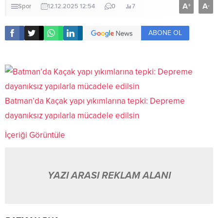
A
A
+
-
Spor
12.12.2025 12:54
0
7
ABONE OL
Batman’da Kaçak yapı yıkımlarına tepki: Depreme
dayanıksız yapılarla mücadele edilsin
İçeriği Görüntüle
YAZI ARASI REKLAM ALANI