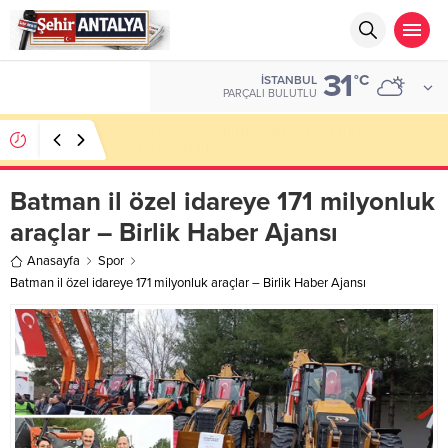
31
ALTIN
°C
İSTANBUL
6.584,66
PARÇALI BULUTLU
LGS’de 500 Tam Puan, YKS’de İlk 1000 Başarısı:
Doğru Cevap Eğitim Kurumları Zirvede
Batman il özel idareye 171 milyonluk
araçlar – Birlik Haber Ajansı
Anasayfa
Spor
Batman il özel idareye 171 milyonluk araçlar – Birlik Haber Ajansı