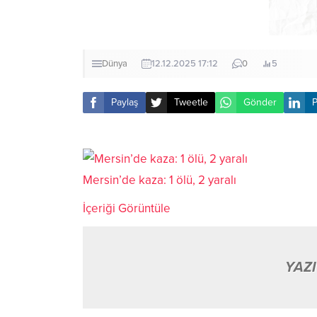
Dünya
12.12.2025 17:12
0
5
Paylaş
Tweetle
Gönder
P
Mersin’de kaza: 1 ölü, 2 yaralı
İçeriği Görüntüle
YAZI