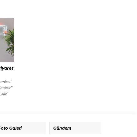
i
rçok
n
 lig
 Kupada
i
kın
nın
hne
iyaret
hamlesi
esidir”
KLAM
enel
 ilk
niyle
EM
Foto Galeri
Gündem
etim
i