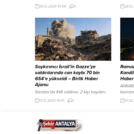
turizmine hava köprüsü İçeriği Görüntüle
Beledi
26.12.2025 10:58
0
28.12
YAZI ARASI REKLAM ALANI Radyo ve
bildiri
televizyon yayıncılığının yalnızca bir
başkanı
iletişim faaliyeti olmadığını belirten
Müziği 
Gündoğan, bu alanın toplumun doğru
TRT San
bilgiye erişimi, kültürel değerlerin
şefliği
korunması ve kamu yararının gözetilmesi
hummalı
açısından stratejik bir sorumluluk
sürdüğ
taşıdığına dikkat çekti. RATEM’in, 5846
ALANI 
sayılı Fikir ve...
Soykırımcı İsrail’in Gazze’ye
Ramaza
saldırılarında can kaybı 70 bin
Kandil
654’e yükseldi – Birlik Haber
Haber
Ajansı
ANKARA
Saratov’da İHA saldırısı: 2 kişi hayatını
kavram
kaybetti İçeriği Görüntüle YAZI ARASI
çıkma, 
13.12.2025 16:41
0
01.02
REKLAM ALANI DÜNYA-BHA Gazze
erişme 
Sağlık Bakanlığı tarafından yapılan yazılı
tövbe v
açıklamada, İsrail saldırılarında hayatını
büyük fa
kaybedenler ile enkaz altından çıkarılan
Fidan’
cenazelere ilişkin güncel veriler
tecrübe
paylaşıldı. Buna göre son 48 saat içinde,
ARASI 