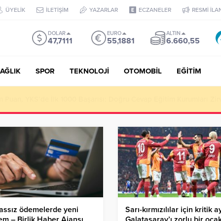
ÜYELİK
İLETİŞİM
YAZARLAR
ECZANELER
RESMİ İLA
DOLAR
EURO
ALTIN
47,7111
55,1881
6.660,55
AĞLIK
SPOR
TEKNOLOJİ
OTOMOBİL
EĞİTİM
Puan, YKS’de İlk 1000 Başarısı: Doğru Cevap Eğitim Kurumları Zir
assız ödemelerde yeni
Sarı-kırmızılılar için kritik a
m – Birlik Haber Ajansı
Galatasaray’ı zorlu bir oca