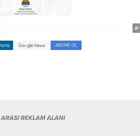
A
+
ABONE OL
aylaş
 ARASI REKLAM ALANI