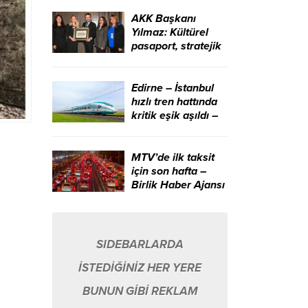
edeceğiz – Birlik
Haber Ajansı
AKK Başkanı
Yılmaz: Kültürel
pasaport, stratejik
bir kalkınma
aracıdır – Birlik
Haber Ajansı
Edirne – İstanbul
hızlı tren hattında
kritik eşik aşıldı –
Birlik Haber Ajansı
MTV’de ilk taksit
için son hafta –
Birlik Haber Ajansı
SIDEBARLARDA
İSTEDİĞİNİZ HER YERE
BUNUN GİBİ REKLAM