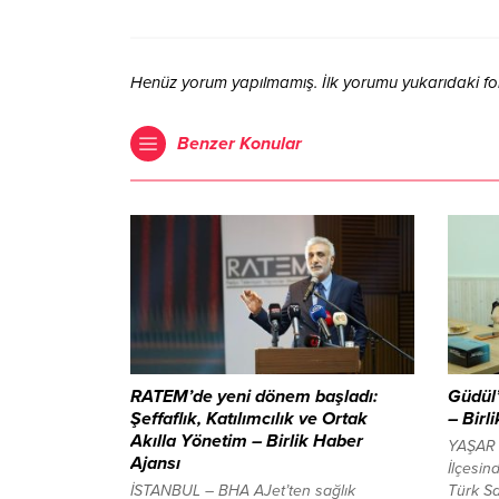
Henüz yorum yapılmamış. İlk yorumu yukarıdaki form 
Benzer Konular
RATEM’de yeni dönem başladı:
Güdül
Şeffaflık, Katılımcılık ve Ortak
– Birl
Akılla Yönetim – Birlik Haber
YAŞAR
Ajansı
İlçesin
İSTANBUL – BHA AJet’ten sağlık
Türk Sa