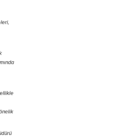
leri,
k
amında
llikle
önelik
üdürü