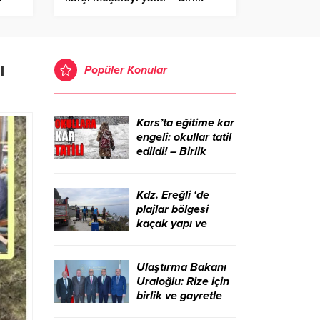
aber
Haber Ajansı
ı
Popüler Konular
Kars’ta eğitime kar
engeli: okullar tatil
edildi! – Birlik
Haber Ajansı
Kdz. Ereğli ‘de
plajlar bölgesi
kaçak yapı ve
işgallerden
temizlendi – Birlik
Haber Ajansı
Ulaştırma Bakanı
Uraloğlu: Rize için
birlik ve gayretle
çalışmaya devam