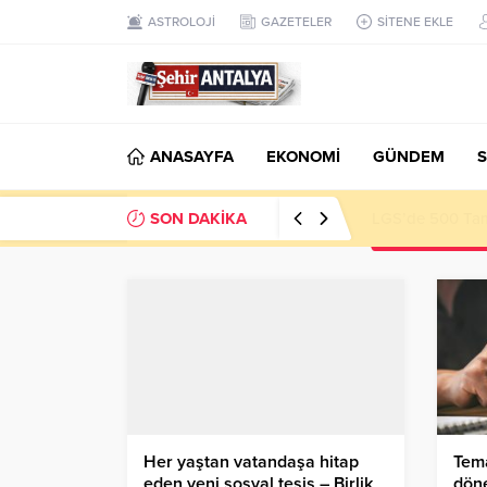
ASTROLOJİ
GAZETELER
SİTENE EKLE
ANASAYFA
EKONOMİ
GÜNDEM
S
SON DAKİKA
LGS’de 500 Tam 
Her yaştan vatandaşa hitap
Tem
eden yeni sosyal tesis – Birlik
döne