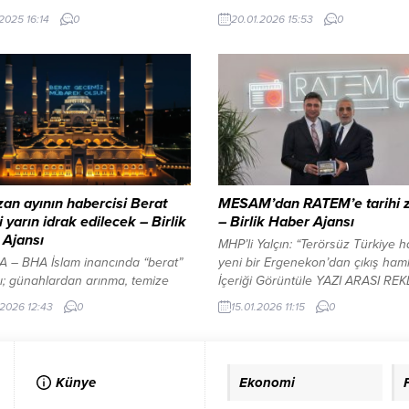
ye konukevi merkezinde sürdüğü
yükselecek takımların belirlenmes
.2025 16:14
0
20.01.2026 15:53
0
ldi. Kaymakam Akar ve Belediye
açısından büyük önem taşıyor. Bi
 Doğanay, birlikte Türk Sanat
takım için son hafta niteliği taşıya
Koro, çalışmalarını yerinde gördü.
maçlarda, Süper Lig ekipleri ile alt
atçısı Suat Sayın’ın Koro
temsilcileri kozlarını paylaşacak.
nde sürdürülen çalışmaların,
sürpriz sonuçların yaşanabileceğ
 bir şekilde hafta sonları
karşılaşmalar, futbolseverlerin ya
ü kaydedildi.YAZI ARASI REKLAM
takibinde olacak. Kupada 3. hafta
Kaymakam...
açılış günü dört karşılaşmaya sa
olacak.YAZI ARASI...
n ayının habercisi Berat
MESAM’dan RATEM’e tarihi z
i yarın idrak edilecek – Birlik
– Birlik Haber Ajansı
 Ajansı
MHP’li Yalçın: “Terörsüz Türkiye 
 – BHA İslam inancında “berat”
yeni bir Ergenekon’dan çıkış haml
ı; günahlardan arınma, temize
İçeriği Görüntüle YAZI ARASI RE
ilahi bağışlanma ve rahmete
ALANI İSTANBUL – BHA RATEM G
.2026 12:43
0
15.01.2026 11:15
0
anlamlarını taşıyor. Bu gecenin,
Merkezi’nde gerçekleşen ziyaret,
e ibadetlerle değerlendirilmesinin
MESAM tarihinde RATEM’e yapılan
zilet taşıdığı ifade ediliyor.
hayırlı olsun ziyareti olması nede
dan gençlere mesaj: Öğrenme,
ayrı bir önem taşıdı. Ziyaret, RAT
Künye
Ekonomi
 ve hareket birlikte ilerlemeliYAZI
Başkanı Vedat Gündoğan ve Yön
REKLAM ALANI İçeriği Görüntüle
Kurulu tarafından, meslek birlikler