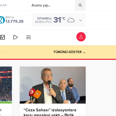
NLAR
31
BIST
°C
İSTANBUL
13.779,39
AZ BULUTLU
vede
TÜMÜNÜ GÖSTER →
y:
“Ceza Sahası” izolasyonlara
k
karşı meşaleyi yaktı – Birlik