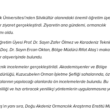
 Üniversitesi’nden Silvikültür alanındaki önemli öğretim üye
ziyaret gerçekleştirdi. Ziyaretin ana gündemi, ormancılık
ımı oldu.
ğretim Üyesi Prof. Dr. Sayın Zafer Ölmez ve Karadeniz Tekni
 Doç. Dr. Sayın Ercan Oktan, Bölge Müdürü Rifat Ataş’ı mak
r alışverişinde bulundu.
nik incelemeler gerçekleştirildi. Akademisyenler ve Bölge
ürlüğü, Kuzucubelen Orman İşletme Şefliği sahalarında, öze
alarının yapılacağı alanlarda ön incelemelerde bulundu. Bu
mliliği ve hızı artıracak yenilikçi yöntemlerin uygulanmasına y
ş’ın yanı sıra, Doğu Akdeniz Ormancılık Araştırma Enstitü M