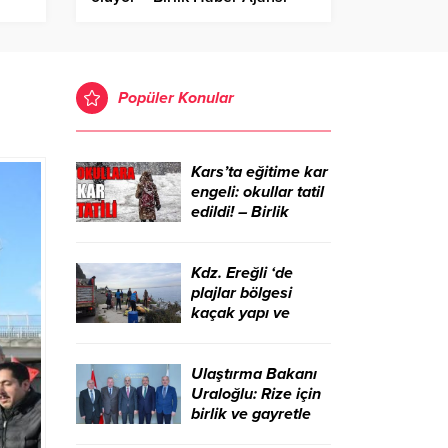
ber
Popüler Konular
Kars’ta eğitime kar
engeli: okullar tatil
edildi! – Birlik
Haber Ajansı
Kdz. Ereğli ‘de
plajlar bölgesi
kaçak yapı ve
işgallerden
temizlendi – Birlik
Haber Ajansı
Ulaştırma Bakanı
Uraloğlu: Rize için
birlik ve gayretle
çalışmaya devam