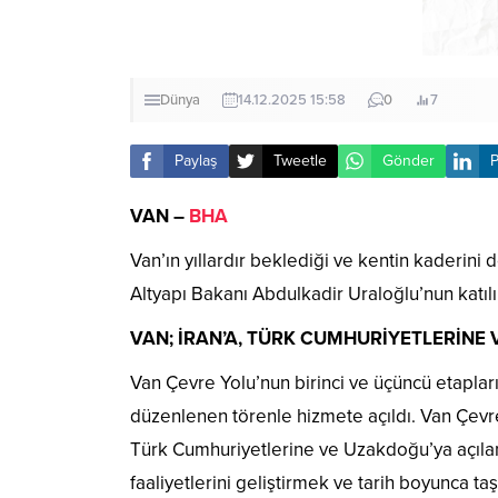
Dünya
14.12.2025 15:58
0
7
Paylaş
Tweetle
Gönder
P
VAN –
BHA
Van’ın yıllardır beklediği ve kentin kaderini 
Altyapı Bakanı Abdulkadir Uraloğlu’nun katılı
VAN; İRAN’A, TÜRK CUMHURİYETLERİNE 
Van Çevre Yolu’nun birinci ve üçüncü etapları
düzenlenen törenle hizmete açıldı. Van Çevre
Türk Cumhuriyetlerine ve Uzakdoğu’ya açılan
faaliyetlerini geliştirmek ve tarih boyunca t