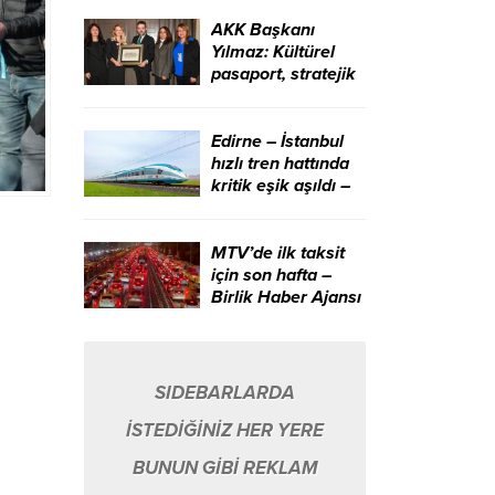
edeceğiz – Birlik
Haber Ajansı
AKK Başkanı
Yılmaz: Kültürel
pasaport, stratejik
bir kalkınma
aracıdır – Birlik
Haber Ajansı
Edirne – İstanbul
hızlı tren hattında
kritik eşik aşıldı –
Birlik Haber Ajansı
MTV’de ilk taksit
için son hafta –
Birlik Haber Ajansı
SIDEBARLARDA
İSTEDİĞİNİZ HER YERE
BUNUN GİBİ REKLAM