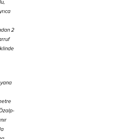
lu,
yrıca
ndan 2
arruf
klinde
u yana
metre
Özalp-
nır
la
ha