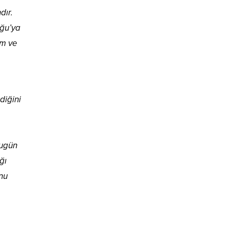
dır.
oğu’ya
ım ve
diğini
Bugün
ğı
nu