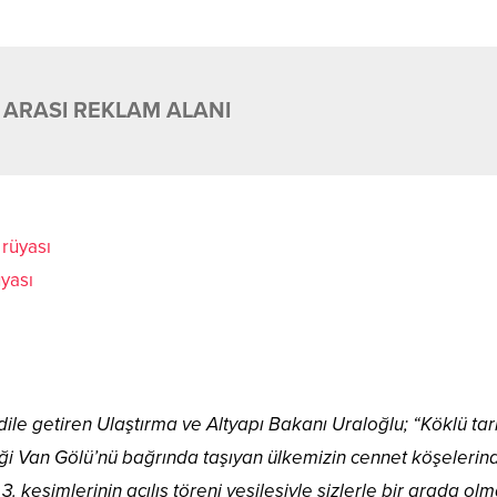
 ARASI REKLAM ALANI
üyası
 getiren Ulaştırma ve Altyapı Bakanı Uraloğlu; “Köklü tari
liği Van Gölü’nü bağrında taşıyan ülkemizin cennet köşelerin
. kesimlerinin açılış töreni vesilesiyle sizlerle bir arada ol