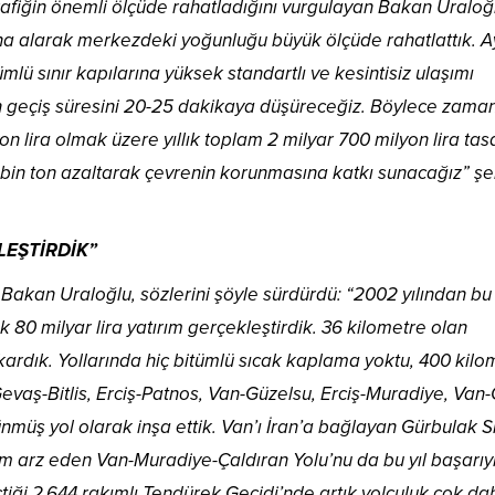
trafiğin önemli ölçüde rahatladığını vurgulayan Bakan Uraloğ
ışına alarak merkezdeki yoğunluğu büyük ölçüde rahatlattık. A
ü sınır kapılarına yüksek standartlı ve kesintisiz ulaşımı
n geçiş süresini 20-25 dakikaya düşüreceğiz. Böylece zama
on lira olmak üzere yıllık toplam 2 milyar 700 milyon lira tas
bin ton azaltarak çevrenin korunmasına katkı sunacağız” şe
LEŞTİRDİK”
 Bakan Uraloğlu, sözlerini şöyle sürdürdü: “2002 yılından b
şık 80 milyar lira yatırım gerçekleştirdik. 36 kilometre olan
ardık. Yollarında hiç bitümlü sıcak kaplama yoktu, 400 kilo
vaş-Bitlis, Erciş-Patnos, Van-Güzelsu, Erciş-Muradiye, Van-
müş yol olarak inşa ettik. Van’ı İran’a bağlayan Gürbulak Sı
 arz eden Van-Muradiye-Çaldıran Yolu’nu da bu yıl başarıy
iği 2.644 rakımlı Tendürek Geçidi’nde artık yolculuk çok da