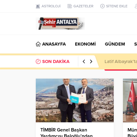
ASTROLOJİ
GAZETELER
SİTENE EKLE
ANASAYFA
EKONOMİ
GÜNDEM
S
SON DAKİKA
Latif Albayrak’
TİMBİR Genel Başkan
Müm
Yardımcısı Baloğlu’ndan
Büyü