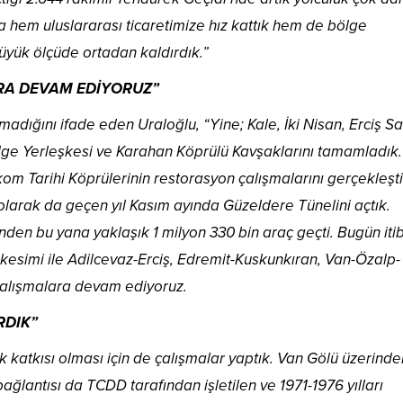
la hem uluslararası ticaretimize hız kattık hem de bölge
 büyük ölçüde ortadan kaldırdık.”
RA DEVAM EDİYORUZ”
lmadığını ifade eden Uraloğlu, “Yine; Kale, İki Nisan, Erciş Sa
ge Yerleşkesi ve Karahan Köprülü Kavşaklarını tamamladık.
om Tarihi Köprülerinin restorasyon çalışmalarını gerçekleşti
olarak da geçen yıl Kasım ayında Güzeldere Tünelini açtık.
den bu yana yaklaşık 1 milyon 330 bin araç geçti. Bugün itib
 kesimi ile Adilcevaz-Erciş, Edremit-Kuskunkıran, Van-Özalp-
 çalışmalara devam ediyoruz.
RDIK”
katkısı olması için de çalışmalar yaptık. Van Gölü üzerinde
ğlantısı da TCDD tarafından işletilen ve 1971-1976 yılları