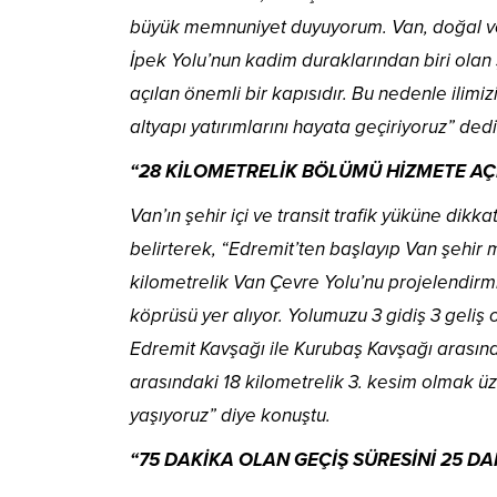
büyük memnuniyet duyuyorum. Van, doğal ve t
İpek Yolu’nun kadim duraklarından biri olan
açılan önemli bir kapısıdır. Bu nedenle ilimi
altyapı yatırımlarını hayata geçiriyoruz” dedi
“28 KİLOMETRELİK BÖLÜMÜ HİZMETE A
Van’ın şehir içi ve transit trafik yüküne dik
belirterek, “Edremit’ten başlayıp Van şehi
kilometrelik Van Çevre Yolu’nu projelendirm
köprüsü yer alıyor. Yolumuzu 3 gidiş 3 geliş
Edremit Kavşağı ile Kurubaş Kavşağı arasında
arasındaki 18 kilometrelik 3. kesim olmak 
yaşıyoruz” diye konuştu.
“75 DAKİKA OLAN GEÇİŞ SÜRESİNİ 25 D