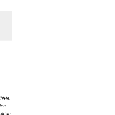
hiyle,
den
maktan