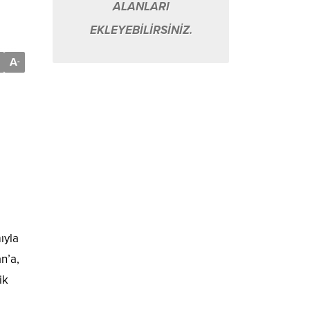
ALANLARI
EKLEYEBİLİRSİNİZ.
A
-
ıyla
n’a,
ik