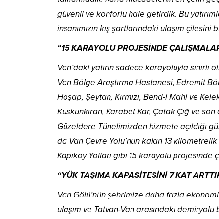
güvenli ve konforlu hale getirdik. Bu yatırım
insanımızın kış şartlarındaki ulaşım çilesini
“15 KARAYOLU PROJESİNDE ÇALIŞMALA
Van’daki yatırın sadece karayoluyla sınırlı o
Van Bölge Araştırma Hastanesi, Edremit Böl
Hoşap, Şeytan, Kırmızı, Bend-i Mahi ve Kelek
Kuskunkıran, Karabet Kar, Çatak Çığ ve son 
Güzeldere Tünelimizden hizmete açıldığı gün
da Van Çevre Yolu’nun kalan 13 kilometrelik
Kapıköy Yolları gibi 15 karayolu projesinde
“YÜK TAŞIMA KAPASİTESİNİ 7 KAT ARTTI
Van Gölü’nün şehrimize daha fazla ekonomik 
ulaşım ve Tatvan-Van arasındaki demiryolu ba