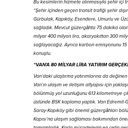
Bu kesimlerin hizmete alınmasıyla şehir içi 
“Şehir içinden geçen transit trafiği şehir d
Gürbulak, Kapıköy, Esendere, Umurlu ve Üzüml
sağladık. Mevcut güzergâhta 75 dakika ola
milyar 400 milyon lira, akaryakıttan 300 mily
sağlayacağız. Ayrıca karbon emisyonunu 15 
konuştu.
“VAN’A 80 MİLYAR LİRA YATIRIM GERÇEK
Van’daki ulaştırma yatırımlarına da değinen
Van’ın ulaşım ve iletişim altyapısı için yakla
bölünmüş yol uzunluğunu 613 kilometreye çık
üstünde BSK kaplama yaptık. Van Edremit-Ge
Saray-Kapıköy gibi önemli güzergâhları bölün
Kapısı’na ulaşım sağlaması bakımından önem
tamamladık. Karla mücadelenin en çetin geçt