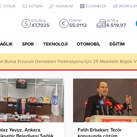
ÜYELİK
İLETİŞİM
YAZARLAR
ECZANELER
RESMİ İLA
DOLAR
EURO
ALTIN
47,7025
55,0112
6.519,97
AĞLIK
SPOR
TEKNOLOJİ
OTOMOBİL
EĞİTİM
tan Bursa Erzurum Dernekleri Federasyonu İçin 25 Maddelik Büyük V
taz Yavuz, Ankara
Fatih Erbakan: Terör
kşehir Belediyesi Sağlık
konusunda çözüm