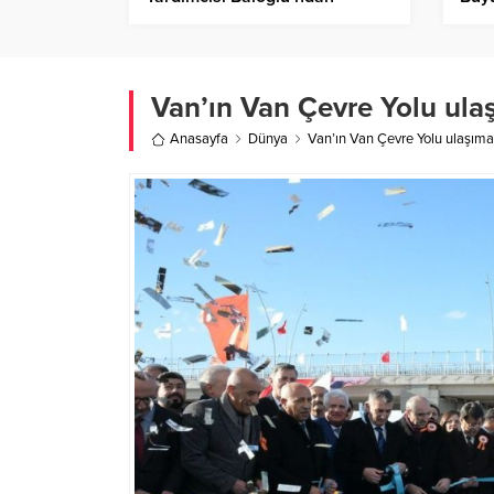
ERDEMİR’e ziyaret – Birlik
İşle
Haber Ajansı
– Bi
Van’ın Van Çevre Yolu ulaş
Anasayfa
Dünya
Van’ın Van Çevre Yolu ulaşıma a