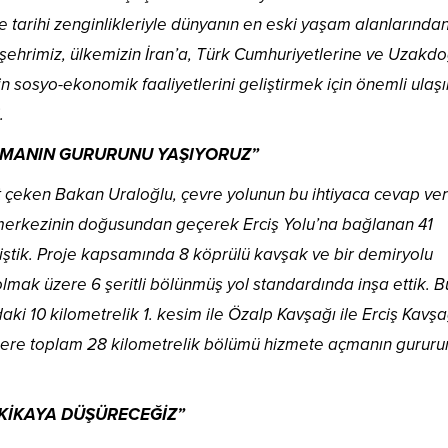
arihi zenginlikleriyle dünyanın en eski yaşam alanlarından
 şehrimiz, ülkemizin İran’a, Türk Cumhuriyetlerine ve Uzakd
zin sosyo-ekonomik faaliyetlerini geliştirmek için önemli ulaş
.
ÇMANIN GURURUNU YAŞIYORUZ”
kat çeken Bakan Uraloğlu, çevre yolunun bu ihtiyaca cevap ver
r merkezinin doğusundan geçerek Erciş Yolu’na bağlanan 41
iştik. Proje kapsamında 8 köprülü kavşak ve bir demiryolu
 olmak üzere 6 şeritli bölünmüş yol standardında inşa ettik. 
ki 10 kilometrelik 1. kesim ile Özalp Kavşağı ile Erciş Kavşa
üzere toplam 28 kilometrelik bölümü hizmete açmanın gururu
AKİKAYA DÜŞÜRECEĞİZ”