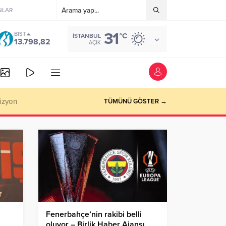
NLAR
31
BIST
°C
İSTANBUL
13.798,82
AÇIK
izyon
TÜMÜNÜ GÖSTER →
Fenerbahçe’nin rakibi belli
oluyor – Birlik Haber Ajansı