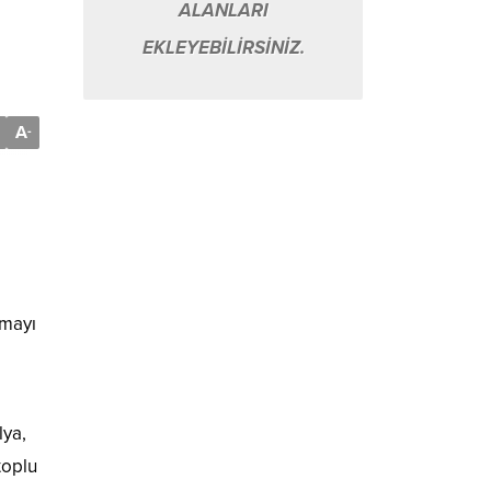
ALANLARI
EKLEYEBİLİRSİNİZ.
A
-
rmayı
lya,
toplu