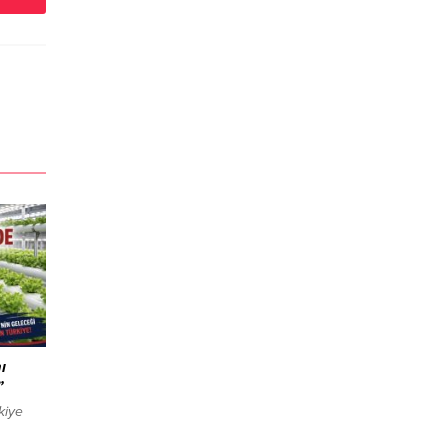
ı
”
kiye