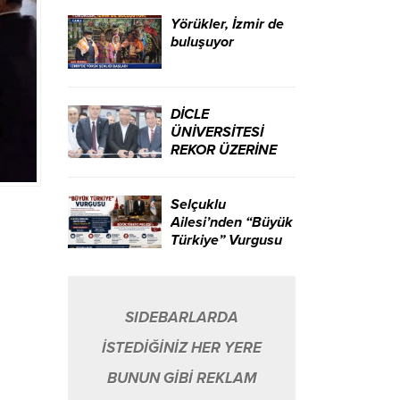
ikili yarattı.
Yörükler, İzmir de
buluşuyor
DİCLE
ÜNİVERSİTESİ
REKOR ÜZERİNE
REKOR KIRIYOR…
Selçuklu
Ailesi’nden “Büyük
Türkiye” Vurgusu
SIDEBARLARDA
İSTEDİĞİNİZ HER YERE
BUNUN GİBİ REKLAM