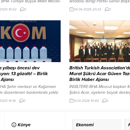
BHA ​Türkiye Büyük Millet Meclisi
Anadolu Birliği Partisi Genel Başk
 Genel Kurulu’nda yoğun geçen
Bedri Yalçın, tarım politikalarına il
.2025 16:52
0
24.04.2026 20:23
0
maratonu sona erdi. Görüşmelerin
yaptığı açıklamada, Türkiye’nin he
n 2026 Yılı Merkezi Yönetim
ilçesinde devlet destekli topraksı
anunu Teklifi ile 2024 Yılı Merkezi
modelini hayata geçirmeyi
m Kesin Hesap Kanunu Teklifi
hedeflediklerini duyurdu. Yalçın, 
arak yürürlüğe girdi. ​”24.
adımın Türkiye’yi tarımda dünya
z Vatanımıza Hayırlı Olsun” ​AK
sıralamasında üst basamaklara
ars Milletvekili Adem Çalkın,
taşıyacağını ifade etti. Yalçın, ge
medya...
tarımın...
a yılbaşı öncesi dev
British Turkish Association’d
yon: 13 gözaltı! – Birlik
Murat Şükrü Acar Güven Taze
 Ajansı
Birlik Haber Ajansı
HA Şehir merkezi ve Kağızman
İNGİLTERE-BHA Mevcut başkan M
de düzenlenen baskınlarda yüklü
Şükrü Acar, üyelerin büyük deste
 sahte alkol ele geçirildi. ​Kars İl
yeniden başkanlığa seçildi. Geniş
.2025 14:16
0
13.01.2026 10:40
0
t Müdürlüğü Kaçakçılık ve
Katılımlı Genel Kurul Genel kurul,
ze Suçlarla Mücadele (KOM) Şube
Emre Enstitüsü’nde Kur’an-ı Kerim 
ğü ekipleri, yılbaşı öncesi
ve İstiklal Marşı ile başladı. Topla
a sahte içki sürülmesini
T.C. Londra Başkonsolosu Büyüke
Künye
Ekonomi
emek amacıyla düğmeye bastı.
Doç. Dr. Hasan Ulusoy da katılara