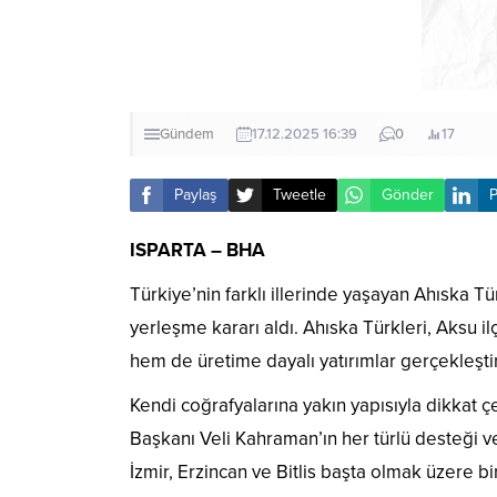
Gündem
17.12.2025 16:39
0
17
Paylaş
Tweetle
Gönder
P
ISPARTA – BHA
Türkiye’nin farklı illerinde yaşayan Ahıska Tür
yerleşme kararı aldı. Ahıska Türkleri, Aksu 
hem de üretime dayalı yatırımlar gerçekleşti
Kendi coğrafyalarına yakın yapısıyla dikkat 
Başkanı Veli Kahraman’ın her türlü desteği ve
İzmir, Erzincan ve Bitlis başta olmak üzere b