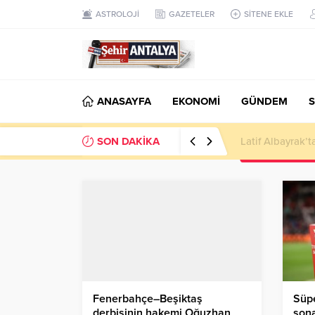
ASTROLOJİ
GAZETELER
SİTENE EKLE
ANASAYFA
EKONOMİ
GÜNDEM
S
SON DAKİKA
Latif Albayrak’
Fenerbahçe–Beşiktaş
Süpe
derbisinin hakemi Oğuzhan
sona