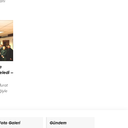
anı
işkin
r il ve
z tarım
bu
leneksel
a
ledi –
urat
ğiyle
 Yunus
tilaveti
ntıya
lçi
Foto Galeri
Gündem
k bir