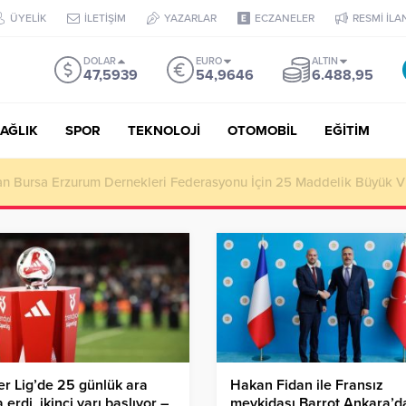
ÜYELİK
İLETİŞİM
YAZARLAR
ECZANELER
RESMİ İLA
DOLAR
EURO
ALTIN
47,5939
54,9646
6.488,95
AĞLIK
SPOR
TEKNOLOJİ
OTOMOBİL
EĞİTİM
tan Bursa Erzurum Dernekleri Federasyonu İçin 25 Maddelik Büyük V
r Lig’de 25 günlük ara
Hakan Fidan ile Fransız
 erdi, ikinci yarı başlıyor –
mevkidaşı Barrot Ankara’d