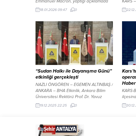
Emmanuel Macron, yaptığı açıklamada
KARS – 
Fransa’nın Avrupa’da ve dünyanın her
(TBMM)
18.01.2026 09:47
0
22.12
yerinde ulusların egemenliği ile
bütçe 
bağımsızlığını savunduğunu belirtti. Bu
ardında
çerçevede Ukrayna’ya destek
Bütçe K
verdiklerini hatırlatan Macron, kalıcı ve
Yöneti
güçlü bir barış hedefiyle Gönüllüler
yasalaş
Koalisyonu’nu kurduklarını ifade etti.
Bütçemi
Macron, Danimarka’nın Grönland’da
Parti K
düzenlediği askeri tatbikata katılma
sosyal 
kararı aldıklarını vurgulayarak, bunun...
“Sudan Halkı ile Dayanışma Günü”
Kars’t
etkinliği gerçekleşti
operas
Haber
NAZLI ÖNGÖREN – EGEMEN ALTINBAŞ /
ANKARA – BHA Etkinlik, Ankara Bilim
KARS-B
Üniversitesi Rektörü Prof. Dr. Yavuz
ilçesin
Demir’in açılış konuşmalarıyla başladı.
miktarda
19.12.2025 22:25
0
30.12
Programa, Sudan Ankara Büyükelçisi
Emniye
Nadir Yusuf Altayeb ile Filistin Ankara
Organi
Büyükelçisi Azmi Abu Ghazaleh katıldı.
Müdürlü
YAZI ARASI REKLAM ALANI
piyasay
engell