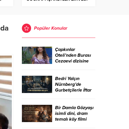
sı
BAŞLADI*
nda
Popüler Konular
Çapkınlar
Oteli’nden Burası
Cezaevi dizisine
Bedri Yalçın
Nürnberg’de
Gurbetçilerle İftar
Sofrasında Buluştu
Bir Damla Gözyaşı
isimli dini, dram
temalı köy filmi
sinemada yeni bir