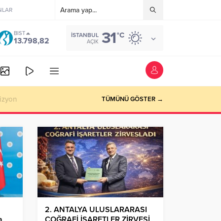
NLAR
31
BIST
°C
İSTANBUL
13.798,82
AÇIK
izyon
TÜMÜNÜ GÖSTER →
2. ANTALYA ULUSLARARASI
a
COĞRAFİ İŞARETLER ZİRVESİ