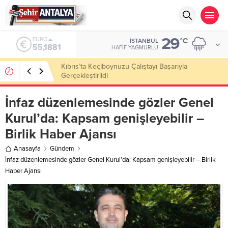
29
ALTIN
°C
İSTANBUL
6.660,55
HAFIF YAĞMURLU
LGS’de 500 Tam Puan, YKS’de İlk 1000 Başarısı:
Doğru Cevap Eğitim Kurumları Zirvede
İnfaz düzenlemesinde gözler Genel
Kurul’da: Kapsam genişleyebilir –
Birlik Haber Ajansı
Anasayfa
Gündem
İnfaz düzenlemesinde gözler Genel Kurul’da: Kapsam genişleyebilir – Birlik
Haber Ajansı