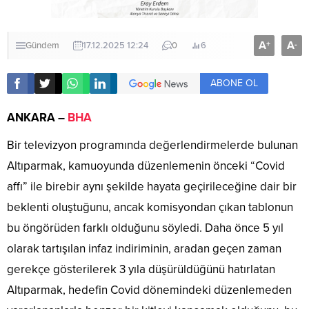
A
A
+
-
Gündem
17.12.2025 12:24
0
6
ABONE OL
ANKARA –
BHA
Bir televizyon programında değerlendirmelerde bulunan
Altıparmak, kamuoyunda düzenlemenin önceki “Covid
affı” ile birebir aynı şekilde hayata geçirileceğine dair bir
beklenti oluştuğunu, ancak komisyondan çıkan tablonun
bu öngörüden farklı olduğunu söyledi. Daha önce 5 yıl
olarak tartışılan infaz indiriminin, aradan geçen zaman
gerekçe gösterilerek 3 yıla düşürüldüğünü hatırlatan
Altıparmak, hedefin Covid dönemindeki düzenlemeden