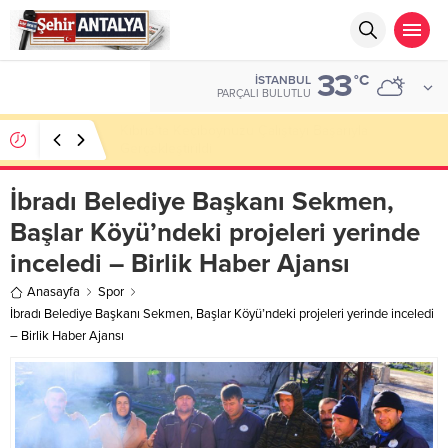
33
ALTIN
°C
İSTANBUL
6.662,82
PARÇALI BULUTLU
LGS’de 500 Tam Puan, YKS’de İlk 1000 Başarısı:
Doğru Cevap Eğitim Kurumları Zirvede
İbradı Belediye Başkanı Sekmen,
Başlar Köyü’ndeki projeleri yerinde
inceledi – Birlik Haber Ajansı
Anasayfa
Spor
İbradı Belediye Başkanı Sekmen, Başlar Köyü’ndeki projeleri yerinde inceledi
– Birlik Haber Ajansı