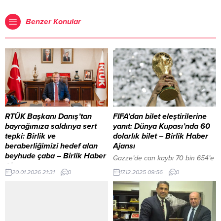
Benzer Konular
RTÜK Başkanı Danış’tan
FIFA’dan bilet eleştirilerine
bayrağımıza saldırıya sert
yanıt: Dünya Kupası’nda 60
tepki: Birlik ve
dolarlık bilet – Birlik Haber
beraberliğimizi hedef alan
Ajansı
beyhude çaba – Birlik Haber
Gazze’de can kaybı 70 bin 654’e
Ajansı
çıktı İçeriği Görüntüle YAZI ARASI
20.01.2026 21:31
0
17.12.2025 09:56
0
ANKARA – BHA Kartalkaya’daki
REKLAM ALANI ANKARA-BHA
otel yangını davasında ağır
FIFA yetkilileri, söz konusu
cezalar açıklandı İçeriği
biletlerin turnuvaya katılmaya
Görüntüle YAZI ARASI REKLAM
hak kazanan ülkelerin “sadık
ALANI Radyo ve Televizyon Üst
taraftarlarına” ayrılacağını