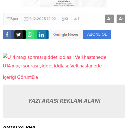
A
A
+
-
Spor
19.12.2025 12:02
0
11
ABONE OL
U14 maçı sonrası şiddet iddiası: Veli hastanede
İçeriği Görüntüle
YAZI ARASI REKLAM ALANI
ANTALYA-BHA