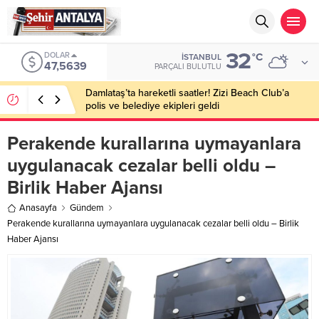
32
DOLAR
°C
İSTANBUL
47,5639
PARÇALI BULUTLU
Damlataş’ta hareketli saatler! Zizi Beach Club’a
polis ve belediye ekipleri geldi
Perakende kurallarına uymayanlara
uygulanacak cezalar belli oldu –
Birlik Haber Ajansı
Anasayfa
Gündem
Perakende kurallarına uymayanlara uygulanacak cezalar belli oldu – Birlik
Haber Ajansı