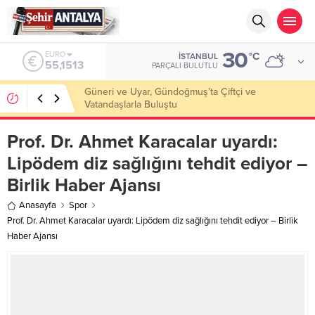
30
ALTIN
°C
İSTANBUL
6.635,91
PARÇALI BULUTLU
Kıbrıs’ta Keçiboynuzu Çalıştayı Başarıyla
Gerçekleştirildi
Prof. Dr. Ahmet Karacalar uyardı:
Lipödem diz sağlığını tehdit ediyor –
Birlik Haber Ajansı
Anasayfa
Spor
Prof. Dr. Ahmet Karacalar uyardı: Lipödem diz sağlığını tehdit ediyor – Birlik
Haber Ajansı