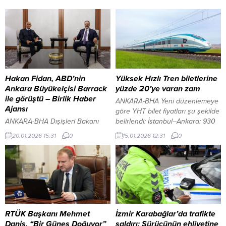
Hakan Fidan, ABD’nin
Yüksek Hızlı Tren biletlerine
Ankara Büyükelçisi Barrack
yüzde 20’ye varan zam
ile görüştü – Birlik Haber
ANKARA-BHA Yeni düzenlemeye
Ajansı
göre YHT bilet fiyatları şu şekilde
ANKARA-BHA Dışişleri Bakanı
belirlendi: İstanbul–Ankara: 930
Hakan Fidan, ABD’nin Ankara
TLYAZI ARASI REKLAM ALANI
20.01.2026 15:31
0
15.01.2026 12:31
0
Büyükelçisi ve Suriye Özel
İstanbul–Eskişehir: 600 TL
Temsilcisi Tom Barrack’ı
Ankara–Konya: 430 TL Ankara–
Ankara’da kabul etti. Görüşme,
Eskişehir: 480 TL Ankara–Sivas:
Suriye’de ateşkes sürecine ilişkin
940 TL İstanbul–Konya: 1.355 TL
son gelişmelerin ardından
Yapılan artışlarla birlikte YHT bilet
gerçekleşti. Görüşme sonrası
ücretlerinde ortalama zam oranı
açıklamalarda bulunan Bakan
yaklaşık %20 seviyesinde
Fidan, sabah saatlerinde Barrack
gerçekleşti. Zamlı tarifenin
RTÜK Başkanı Mehmet
İzmir Karabağlar’da trafikte
ile bir araya geldiklerini
yürürlüğe girdiği belirtilirken,
Daniş, “Bir Güneş Doğuyor”
saldırı: Sürücünün ehliyetine