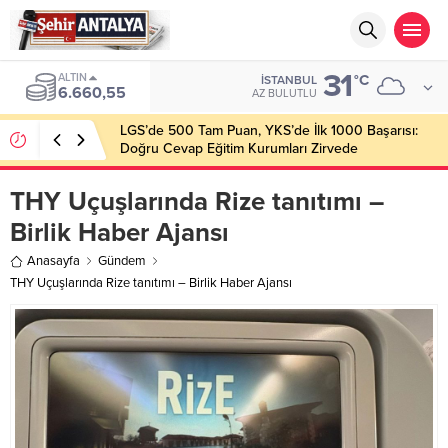
31
ALTIN
°C
İSTANBUL
6.660,55
AZ BULUTLU
LGS’de 500 Tam Puan, YKS’de İlk 1000 Başarısı:
Doğru Cevap Eğitim Kurumları Zirvede
THY Uçuşlarında Rize tanıtımı –
Birlik Haber Ajansı
Anasayfa
Gündem
THY Uçuşlarında Rize tanıtımı – Birlik Haber Ajansı