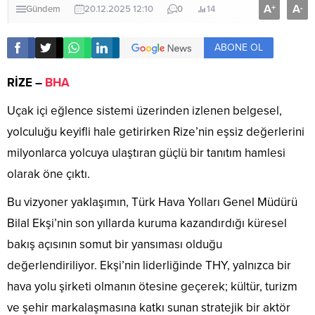
A
A
+
-
Gündem
20.12.2025 12:10
0
14
ABONE OL
RİZE –
BHA
Uçak içi eğlence sistemi üzerinden izlenen belgesel,
yolculuğu keyifli hale getirirken Rize’nin eşsiz değerlerini
milyonlarca yolcuya ulaştıran güçlü bir tanıtım hamlesi
olarak öne çıktı.
Bu vizyoner yaklaşımın, Türk Hava Yolları Genel Müdürü
Bilal Ekşi’nin son yıllarda kuruma kazandırdığı küresel
bakış açısının somut bir yansıması olduğu
değerlendiriliyor. Ekşi’nin liderliğinde THY, yalnızca bir
hava yolu şirketi olmanın ötesine geçerek; kültür, turizm
ve şehir markalaşmasına katkı sunan stratejik bir aktör