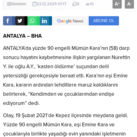
A
A
+
-
Gündem
22.12.2025 01:17
0
10
ABONE OL
ANTALYA – BHA
ANTALYA’da yüzde 90 engelli Mümün Kara’nın (58) darp
sonucu hayatını kaybetmesine ilişkin yargılanan Nurettin
Y. ile oğlu A.Y., ‘kasten öldürme’ suçundan delil
yetersizliği gerekçesiyle beraat etti. Kara’nın eşi Emine
Kara, kararın ardından tehditlere maruz kaldıklarını
belirterek, “Kendimden ve çocuklarımdan endişe
ediyorum” dedi.
Olay, 19 Şubat 2021’de Kepez ilçesinde meydana geldi.
Yüzde 90 engelli Mümün Kara, eşi Emine Kara ve
çocuklarıyla birlikte yaşadığı evin yanındaki işletmenin