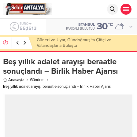
30
ALTIN
°C
İSTANBUL
6.635,91
PARÇALI BULUTLU
Kıbrıs’ta Keçiboynuzu Çalıştayı Başarıyla
Gerçekleştirildi
Beş yıllık adalet arayışı beraatle
sonuçlandı – Birlik Haber Ajansı
Anasayfa
Gündem
Beş yıllık adalet arayışı beraatle sonuçlandı – Birlik Haber Ajansı