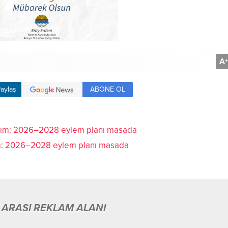
A
+
ABONE OL
aylaş
dım: 2026–2028 eylem planı masada
 ARASI REKLAM ALANI