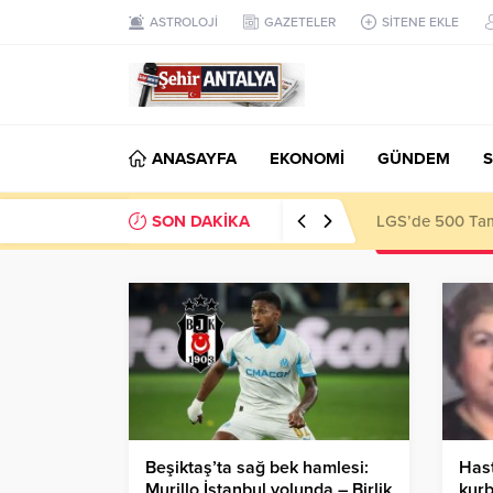
ASTROLOJİ
GAZETELER
SİTENE EKLE
ANASAYFA
EKONOMİ
GÜNDEM
S
SON DAKİKA
Latif Albayrak’
Beşiktaş’ta sağ bek hamlesi:
Hast
Murillo İstanbul yolunda – Birlik
kurb