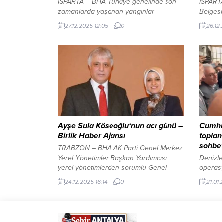
ISPARTA – BHA Türkiye genelinde son
ISPART
zamanlarda yaşanan yangınlar
Belgesi
nedeniyle Isparta Belediyesi İtfaiye
geçişin
27.12.2025 12:05
0
26.12
Müdürlüğü, okullarda yangın eğitimlerini
ARASI 
sıklaştırdı. Eğitim ve tatbikatın
Senirke
gerçekleştirildiği okullardan birisi de
tarafın
Lokman Hekim Mesleki Teknik ve
arasınd
Anadolu Lisesi oldu. Okulda
Termal
gerçekleştirilen eğitimde öğrencilere
program
yangının çıkış nedenleri, yangın türleri,
Başkan
yangın sırasında yapılması ve kesinlikle
Harmanc
yapılmaması gerekenler, dumanın...
Ayşe Sula Köseoğlu‘nun acı günü –
Cumhu
Birlik Haber Ajansı
toplan
sohbet
TRABZON – BHA AK Parti Genel Merkez
Yerel Yönetimler Başkan Yardımcısı,
Denizl
yerel yönetimlerden sorumlu Genel
operasy
Başkan Yardımcısı Yardımcısı ve 25. ile
Görünt
24.12.2025 16:14
0
21.01
26. Dönem Trabzon Milletvekili Ayşe
ANKAR
Sula Köseoğlu’nun eşi, akademisyen
Erdoğa
Prof. Dr. Mustafa Köseoğlu, evinde
Toplant
geçirdiği kalp krizi sonucu hayatını
salonda