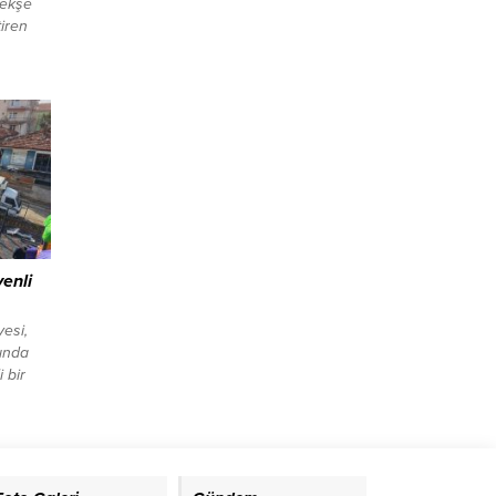
nekşe
iren
nçlik ve
ı
p
. Farklı
ıyasıya
 Alanya
t çekti.
venli
esi,
rında
 bir
nı Ahmet
ve
m
klara