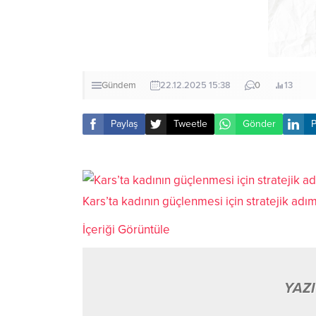
Gündem
22.12.2025 15:38
0
13
Paylaş
Tweetle
Gönder
P
Kars’ta kadının güçlenmesi için stratejik a
İçeriği Görüntüle
YAZI