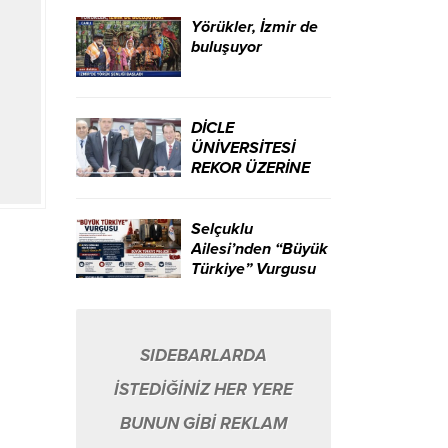
ikili yarattı.
Yörükler, İzmir de
buluşuyor
DİCLE
ÜNİVERSİTESİ
REKOR ÜZERİNE
REKOR KIRIYOR…
Selçuklu
Ailesi’nden “Büyük
Türkiye” Vurgusu
SIDEBARLARDA
İSTEDİĞİNİZ HER YERE
BUNUN GİBİ REKLAM