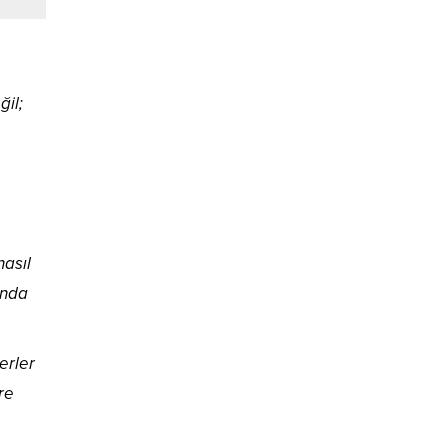
ğil;
nasıl
ında
erler
re