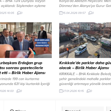
A – BHA Türk Dünyası Vizyon
Konya’da Atletizm Heyecanı: Me
 açıklandı: Söylemden eyleme
Dönmez’den Alanya’ya Gurur Get
 yol haritası İçeriği Görüntüle YAZI
Başarı Konya Atletizm Sahası, Ge
.2025 10:05
0
15.04.2026 09:57
0
REKLAM ALANI İzmir Ege Bölgesi
Spor Bakanlığı (GSB) Okul Sporlar
ntliler Derneği (Ege Sen-Der)
Atletizm Küçükler ve Yıldızlar Gru
dan 23–26 Aralık 2025 tarihleri
Müsabakaları’na ev sahipliği yaptı
a Afyonkarahisar Sandıklı Safran
illerden gelen genç sporcuların k
 Otel’de düzenlenen sosyal
mücadele ettiği organizasyonda,
a; Isparta Senirkent Belediye
adına yarışan isimlerden biri dikka
ı Hüseyin Baykal, Bursa
Top Fırlatmada Alanya Başarısı 11
ık Belediye Başkanı...
Nisan’da...
rbaşkanı Erdoğan grup
Kırıkkale’de parklar daha gü
tısı sonrası gazetecilerle
olacak – Birlik Haber Ajansı
 etti – Birlik Haber Ajansı
KIRIKKALE – BHA Kırıkkale Belediy
erimizde 199 can kurtarma
şehir genelindeki mahalle parkla
onunda 631 kişi kurtarıldı İçeriği
güvenliği artırmaya yönelik önemli
üle YAZI ARASI REKLAM ALANI
çalışma başlattı. Belediye Başka
.2026 14:03
0
27.01.2026 10:15
0
A – BHA Cumhurbaşkanı
Önal’ın açıklamasına göre, Park 
n, AK Parti TBMM Grup
Bahçeler Müdürlüğü ile Bilgi İşle
ısı’ndaki hitabının ardından
Müdürlüğü ekipleri tarafından par
n ayrılırken basın mensupları ve
güvenlik kameralarının kurulumu