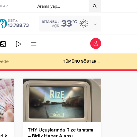
NLAR
33
BIST
°C
İSTANBUL
13.788,73
AÇIK
izyon
TÜMÜNÜ GÖSTER →
THY Uçuşlarında Rize tanıtımı
rlik
– Birlik Haber Ajansı