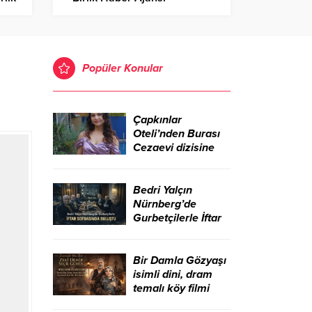
Popüler Konular
Çapkınlar
Oteli’nden Burası
Cezaevi dizisine
Bedri Yalçın
Nürnberg’de
Gurbetçilerle İftar
Sofrasında Buluştu
Bir Damla Gözyaşı
isimli dini, dram
temalı köy filmi
sinemada yeni bir