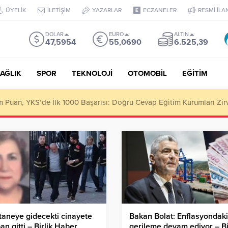
ÜYELİK
İLETİŞİM
YAZARLAR
ECZANELER
RESMİ İLA
DOLAR
EURO
ALTIN
47,5954
55,0690
6.525,39
AĞLIK
SPOR
TEKNOLOJİ
OTOMOBİL
EĞİTİM
tan Bursa Erzurum Dernekleri Federasyonu İçin 25 Maddelik Büyük V
aneye gidecekti cinayete
Bakan Bolat: Enflasyondaki
an gitti – Birlik Haber
gerileme devam ediyor – Bi