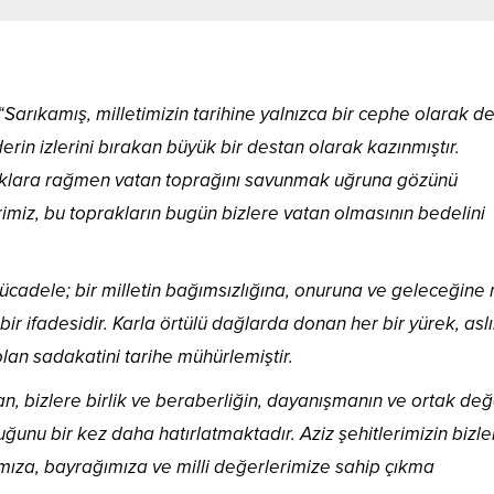
rıkamış, milletimizin tarihine yalnızca bir cephe olarak de
erin izlerini bırakan büyük bir destan olarak kazınmıştır.
ıklara rağmen vatan toprağını savunmak uğruna gözünü
z, bu toprakların bugün bizlere vatan olmasının bedelini
cadele; bir milletin bağımsızlığına, onuruna ve geleceğine 
 bir ifadesidir. Karla örtülü dağlarda donan her bir yürek, asl
olan sadakatini tarihe mühürlemiştir.
n, bizlere birlik ve beraberliğin, dayanışmanın ve ortak değ
ğunu bir kez daha hatırlatmaktadır. Aziz şehitlerimizin bizle
ımıza, bayrağımıza ve milli değerlerimize sahip çıkma