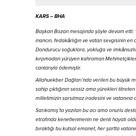
KARS – BHA
Başkan Bozan mesajında şöyle devam etti: “Sa
inancın, fedakârlığın ve vatan sevgisinin en d
Dondurucu soğuklara, yokluğa ve imkânsızl
kırpmadan yürüyen kahraman Mehmetçiklerimi
canlarıyla ödemiştir.
Allahuekber Dağları’nda verilen bu büyük mü
sahip çıktığının sessiz ama yürekleri titreten
milletimizin sarsılmaz iradesini ve vatanına 
Sarıkamış’ta yazılan bu acı ama onurlu desta
etrafında kenetlenmenin ne denli hayati oldu
bıraktığı bu kutsal emanet, her şartta vatan